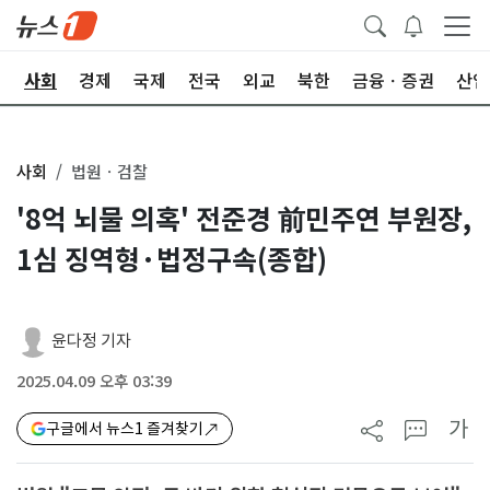
치
사회
경제
국제
전국
외교
북한
금융ㆍ증권
산업
사회
법원ㆍ검찰
'8억 뇌물 의혹' 전준경 前민주연 부원장,
1심 징역형·법정구속(종합)
윤다정 기자
2025.04.09 오후 03:39
가
구글에서 뉴스1 즐겨찾기