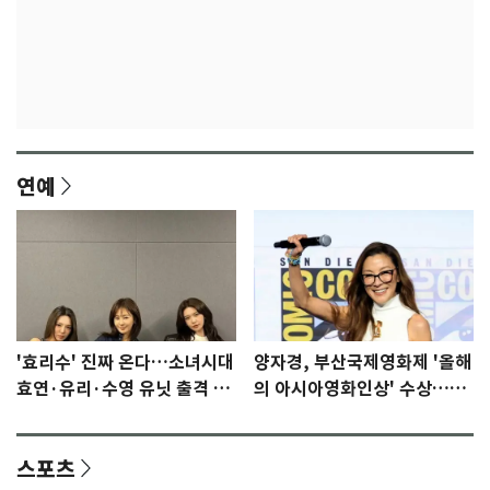
연예
'효리수' 진짜 온다…소녀시대
양자경, 부산국제영화제 '올해
효연·유리·수영 유닛 출격 [N
의 아시아영화인상' 수상…15
이슈]
년만에 부산 온다
스포츠