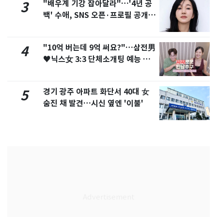
"배우계 기강 잡아달라"…'4년 공
3
백' 수애, SNS 오픈·프로필 공개
화제
"10억 버는데 9억 써요?"…삼전男
4
♥닉스女 3:3 단체소개팅 예능 화
제
경기 광주 아파트 화단서 40대 女
5
숨진 채 발견…시신 옆엔 '이불'