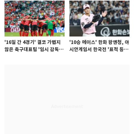
'16일 간 4경기' 결코 가볍지
'10승 에이스' 한화 왕옌청, 아
않은 축구대표팀 '임시 감독'
시안게임서 한국전 '표적 등
무게
판' 가능성