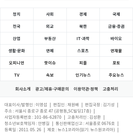
정치
사회
경제
국제
전국
외교
북한
금융·증권
산업
부동산
IT·과학
바이오
생활·문화
연예
스포츠
연재물
오피니언
핫이슈
피플
포토
TV
속보
인기뉴스
주요뉴스
회사소개
광고/제휴·구매문의
이용약관·정책
고충처리
대표이사/발행인 : 이영섭
|
편집인 : 채원배
|
편집국장 : 김기성
|
주소 : 서울시 종로구 종로 47 (공평동,SC빌딩17층)
|
사업자등록번호 : 101-86-62870
|
고충처리인 : 김성환
|
청소년보호책임자 : 안병길
|
통신판매업신고 : 서울종로 0676호
|
등록일 : 2011. 05. 26
|
제호 : 뉴스1코리아(읽기: 뉴스원코리아)
|