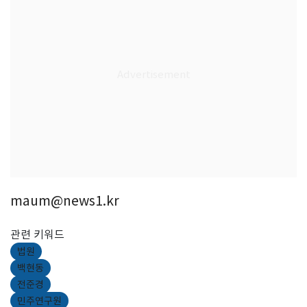
maum@news1.kr
관련 키워드
법원
백현동
전준경
민주연구원