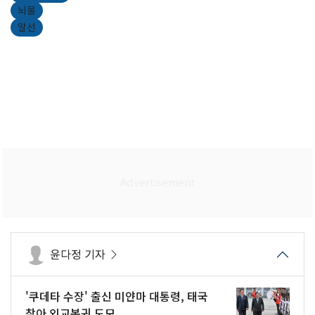
뇌물
알선
윤다정 기자
'쿠데타 수장' 출신 미얀마 대통령, 태국
찾아 외교복귀 도모