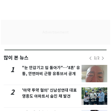
많이 본 뉴스
1
/
2
"눈 안감기고 입 돌아가"…'8혼' 유
1
퉁, 안면마비 근황 유튜브서 공개
'마약 투약 혐의' 신남성연대 대표
2
영종도 아파트서 숨진 채 발견