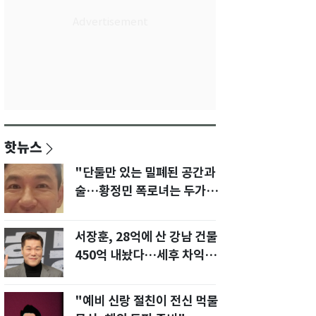
핫뉴스
"단둘만 있는 밀폐된 공간과
술…황정민 폭로녀는 두가지
에 집착했다"
서장훈, 28억에 산 강남 건물
450억 내놨다…세후 차익
280억 '잭팟'
"예비 신랑 절친이 전신 먹물