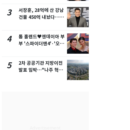
화제
서장훈, 28억에 산 강남
2600만명 
3
8
건물 450억 내놨다…세
나나킥 베이
후 차익 280억 '잭팟'
의 깜짝 선물
톰 홀랜드♥젠데이아 부
축구협회, 
4
9
부 '스파이더맨4'·'오디
들 10여명 대
세이'로 극장 장악
대' 의혹…
픽 예선 등
2차 공공기관 지방이전
美 상원 클
5
10
발표 임박…"나주 혁신
리 난항…민
도시 최적"
·AML 보완