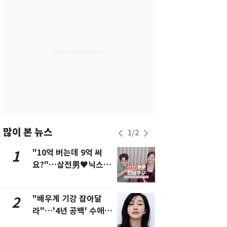
서울
37
℃
부산
35
℃
대구
39
℃
인천
37
℃
광주
38
℃
대전
37
℃
울산
33
℃
많이 본 뉴스
1
/
2
강릉
31
℃
"10억 버는데 9억 써
에어컨 하루
1
6
요?"…삼전男♥닉스女
전기료 29만
제주
31
℃
3:3 단체소개팅 예능 화
450kWh 
제
폭탄'
"배우계 기강 잡아달
"캐리비안 
2
7
라"…'4년 공백' 수애,
의실에 남자
SNS 오픈·프로필 공개
요"…경찰 