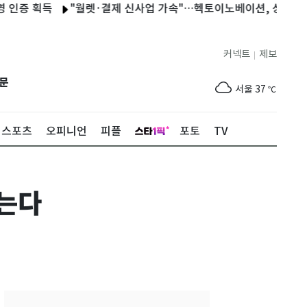
 획득
"월렛·결제 신사업 가속"…헥토이노베이션, 상반기 매출 첫
커넥트
제보
|
제주
31
℃
문
서울
37
℃
부산
35
℃
스포츠
오피니언
피플
포토
TV
대구
39
℃
인천
37
℃
않는다
광주
38
℃
대전
37
℃
울산
33
℃
강릉
31
℃
제주
31
℃