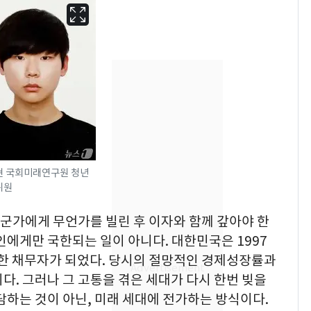
현 국회미래연구원 청년
위원
에어컨 하루 종일 틀면
6
누군가에게 무언가를 빌린 후 이자와 함께 갚아야 한
전기료 29만 원…
인에게만 국한되는 일이 아니다. 대한민국은 1997
450kWh 넘으면 '요금
대한 채무자가 되었다. 당시의 절망적인 경제성장률과
폭탄'
"캐리비안 베이 여자 탈
7
다. 그러나 그 고통을 겪은 세대가 다시 한번 빚을
의실에 남자가 있어
담하는 것이 아닌, 미래 세대에 전가하는 방식이다.
요"…경찰 수사