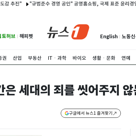
추진"
"규범준수 경영 공인" 공영홈쇼핑, 국제 표준 윤리경영 인증
립토허브
해피펫
English
노동신
|
|
증권
산업
부동산
ITㆍ과학
바이오
생활ㆍ문화
연예
간은 세대의 죄를 씻어주지 
구글에서 뉴스1 즐겨찾기