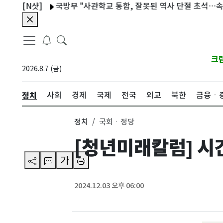
[N샷]
국방부 "사관학교 통합, 잘못된 역사 단절 초석…속도감 
크
2026.8.7 (금)
정치
사회
경제
국제
전국
외교
북한
금융ㆍ
정치
국회ㆍ정당
[청년미래칼럼] 시
가
2024.12.03 오후 06:00