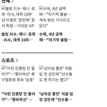
연예
블핑 지수·제니·로제
수애, 4년 공백
·리사, 데뷔 10주년
왜…"차기작 불발…
이벤트 '완전체' 참석
계속 편성 기다리고
확정…기대감 UP
있다"
스포츠
"이런 진흙탕 안 들어
'남아공 졸전' 처음 입
가"…'풍비박산' 축
연 김민재 "선수들도
구협회장 후보 '실종'
못 하기는 했다"