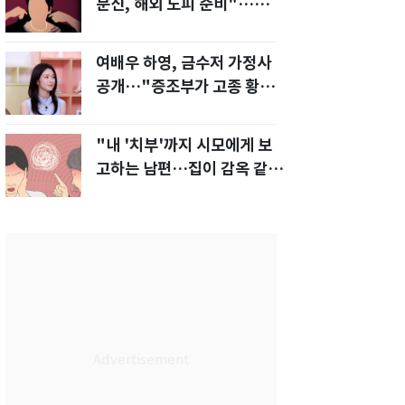
문신, 해외 도피 준비"…예비
신부 '혼란'
여배우 하영, 금수저 가정사
공개…"증조부가 고종 황제
주치의"
"내 '치부'까지 시모에게 보
고하는 남편…집이 감옥 같
다" 아내 고통