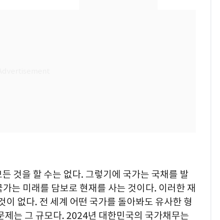
2600만명 사로잡은 '바
8
나나킥 베이비'…농심
의 깜짝 선물
축구협회, 외국인 심판
9
들 10여명 대상 '성 접
대' 의혹…월드컵·올림
픽 예선 등
美 상원 클래리티법 처
10
리 난항…민주당 "윤리
·AML 보완 우선"
든 것을 할 수는 없다. 그렇기에 국가는 국채를 발
가는 미래를 담보로 현재를 사는 것이다. 이러한 재
것이 없다. 전 세계 어떤 국가를 돌아봐도 유사한 형
문제는 그 규모다. 2024년 대한민국의 국가채무는