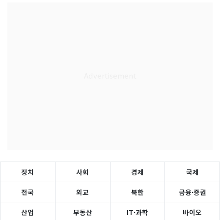
정치
사회
경제
국제
전국
외교
북한
금융·증권
산업
부동산
IT·과학
바이오