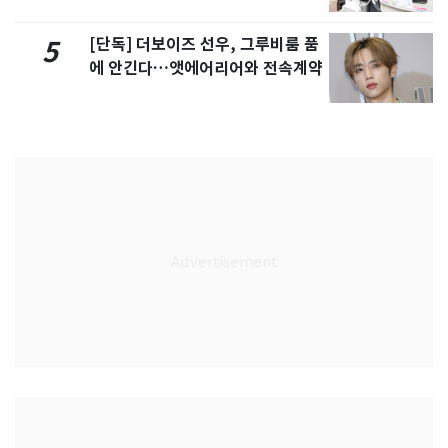
[단독] 더보이즈 선우, 그루비룸 품
5
에 안긴다…앳에어리어와 전속계약