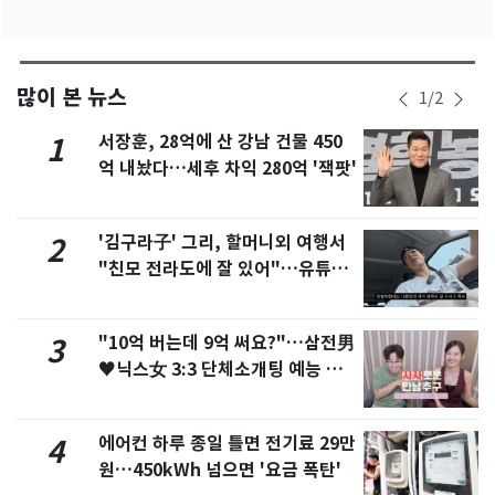
많이 본 뉴스
1
/
2
서장훈, 28억에 산 강남 건물 450
1
억 내놨다…세후 차익 280억 '잭팟'
'김구라子' 그리, 할머니외 여행서
2
"친모 전라도에 잘 있어"…유튜브
서 언급
"10억 버는데 9억 써요?"…삼전男
3
♥닉스女 3:3 단체소개팅 예능 화
제
에어컨 하루 종일 틀면 전기료 29만
4
원…450kWh 넘으면 '요금 폭탄'