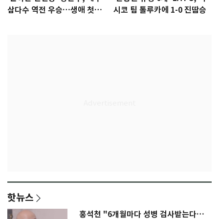
삼다수 역전 우승…생애 첫승
시코 팀 톨루카에 1-0 진땀승
감격
핫뉴스
홍석천 "6개월마다 성병 검사받는다…