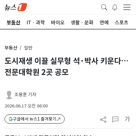
업
부동산
ITㆍ과학
바이오
생활ㆍ문화
연예
스포츠
부동산
일반
도시재생 이끌 실무형 석·박사 키운다…
전문대학원 2곳 공모
조용훈 기자
2026.06.17 오전 06:00
가
구글에서 뉴스1 즐겨찾기