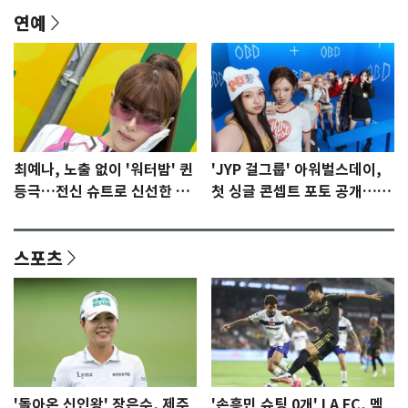
연예
최예나, 노출 없이 '워터밤' 퀸
'JYP 걸그룹' 아워벌스데이,
등극…전신 슈트로 신선한 충
첫 싱글 콘셉트 포토 공개…청
격 [N샷]
량·키치
스포츠
'돌아온 신인왕' 장은수, 제주
'손흥민 슈팅 0개' LA FC, 멕