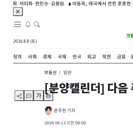
희·서미화·한민수·김용順
이동욱, 태국에서 전한 훈훈한 근황…"
크
2026.8.8 (토)
정치
사회
경제
국제
전국
외교
북한
금융ㆍ
부동산
일반
[분양캘린더] 다음
가
윤주현 기자
2026.06.13 오전 08:00