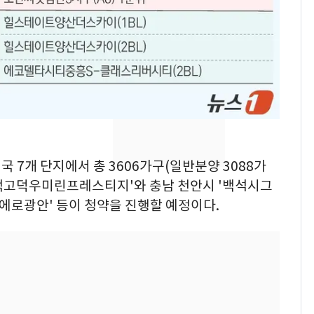
속…전국 곳곳 비 [오늘
날씨]
[단독] 경찰, '김부장'
8
제작사 회장 수사…자본
시장법 위반 의혹
[단독]중수청 가는 검찰
9
수사관 경력 합산 추
진…법무사·집행관 '혜
전국 7개 단지에서 총 3606가구(일반분양 3088가
택' 유지
전남광주 화정역 인근서
10
평택고덕우미린프레스티지'와 충남 천안시 '백석시그
교통사고로 40대 심정
티에로광안' 등이 청약을 진행할 예정이다.
지…6명 부상