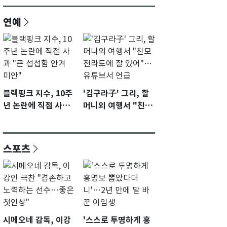
연예
블랙핑크 지수, 10주
'김구라子' 그리, 할
년 논란에 직접 사과
머니외 여행서 "친모
"큰 섭섭함 안겨 미
전라도에 잘 있어"…
안"
유튜브서 언급
스포츠
시메오네 감독, 이강
'스스로 투명하게 홍