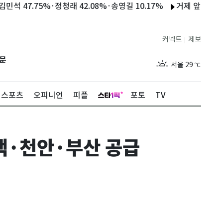
.75%·정청래 42.08%·송영길 10.17%
거제 앞바다서 카약 
커넥트
제보
|
제주
29
℃
문
서울
29
℃
부산
29
℃
스포츠
오피니언
피플
포토
TV
대구
28
℃
인천
29
℃
평택·천안·부산 공급
광주
29
℃
대전
28
℃
울산
28
℃
강릉
21
℃
제주
29
℃