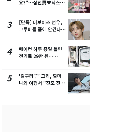
요?"…삼전男♥닉스女
속…전국 곳곳
3:3 단체소개팅 예능 화
날씨]
제
[단독] 더보이즈 선우,
[단독] 경찰,
3
8
그루비룸 품에 안긴다…
제작사 회장
앳에어리어와 전속계약
시장법 위반
에어컨 하루 종일 틀면
[단독]중수
4
9
전기료 29만 원…
수사관 경력
450kWh 넘으면 '요금
진…법무사·
폭탄'
택' 유지
'김구라子' 그리, 할머
전남광주 화
5
10
니외 여행서 "친모 전라
교통사고로 
도에 잘 있어"…유튜브
지…6명 부
서 언급