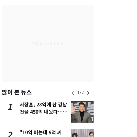
서울
29
℃
부산
29
℃
대구
28
℃
인천
29
℃
광주
29
℃
대전
28
℃
울산
28
℃
강릉
21
℃
많이 본 뉴스
1
/
2
제주
29
℃
서장훈, 28억에 산 강남
13호 태풍 '
1
6
건물 450억 내놨다…세
키나와·가고
후 차익 280억 '잭팟'
근…26만명
"10억 버는데 9억 써
낮 최고 37
2
7