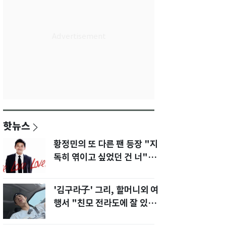
핫뉴스
황정민의 또 다른 팬 등장 "지
독히 엮이고 싶었던 건 너" 폭
로녀 직격
'김구라子' 그리, 할머니외 여
행서 "친모 전라도에 잘 있
어"…유튜브서 언급