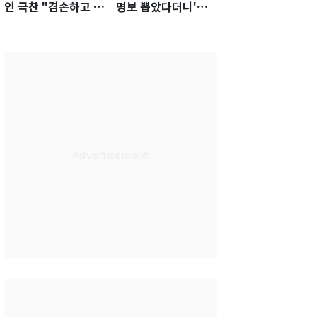
인 극찬 "겸손하고 노
명보 뽑았다더니'…2
력하는 선수…좋은
년 만에 말 바꾼 이임
첫인상"
생