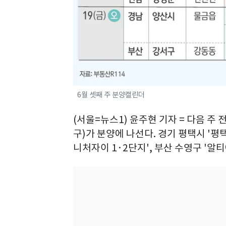
6월 셋째 주 분양캘린더
(서울=뉴스1) 윤주현 기자 = 다음 주 
구)가 분양에 나선다. 경기 평택시 '
니처자이 1·2단지', 부산 수영구 '알