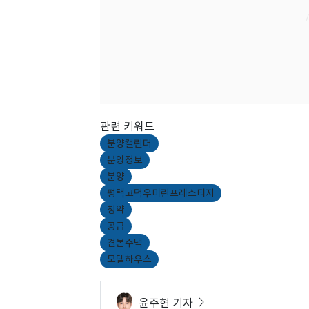
관련 키워드
분양캘린더
분양정보
분양
평택고덕우미린프레스티지
청약
공급
견본주택
모델하우스
윤주현 기자