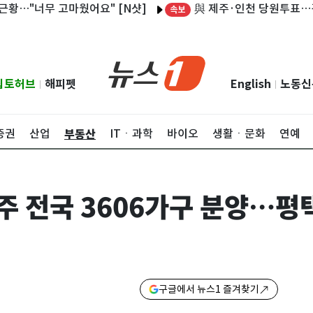
與 제주·인천 당원투표…김민석 47
너무 고마웠어요" [N샷]
속보
립토허브
해피펫
English
노동신
|
|
부동산
증권
산업
ITㆍ과학
바이오
생활ㆍ문화
연예
 주 전국 3606가구 분양…
구글에서 뉴스1 즐겨찾기