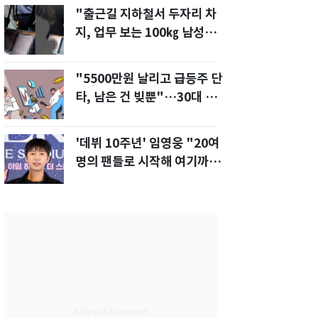
"출근길 지하철서 두자리 차
지, 업무 보는 100㎏ 남성…
부딪히면 신경질"
"5500만원 날리고 급등주 단
타, 남은 건 빚뿐"…30대 여
성 파혼 위기
'데뷔 10주년' 임영웅 "20여
명의 팬들로 시작해 여기까
지…진심 감사"