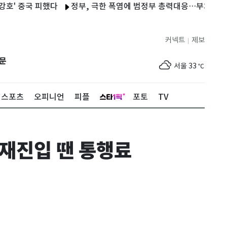
중국 피했다
정부, 극한 폭염에 범정부 총력대응…부처별 비상대응
커넥트
제보
|
제주
32
℃
문
서울
33
℃
부산
33
℃
스포츠
오피니언
피플
포토
TV
대구
33
℃
인천
34
℃
 재진입 땐 통행료
광주
33
℃
대전
33
℃
울산
32
℃
강릉
24
℃
제주
32
℃