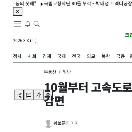
 동의 못해"
국립교향악단 80돌 부각…박태성 트랙터공장 점검[데
크
2026.8.8 (토)
정치
사회
경제
국제
전국
외교
북한
금융ㆍ
부동산
일반
10월부터 고속도로
가
감면
황보준엽 기자