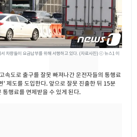
[단독]중수청 가는 검찰
7
수사관 경력 합산 추
진…법무사·집행관 '혜
택' 유지
"캐리비안 베이 여자 탈
8
의실에 남자가 있어
요"…경찰 수사
 차량들이 요금납부를 위해 서행하고 있다. (자료사진) ⓒ 뉴스1 이
낮 최고 37도 폭염 계
9
속…전국 곳곳 비 [오늘
가 고속도로 출구를 잘못 빠져나간 운전자들의 통행료
날씨]
' 제도를 도입한다. 앞으로 잘못 진출한 뒤 15분
 통행료를 면제받을 수 있게 된다.
전남광주 화정역 인근서
10
교통사고로 40대 심정
지…6명 부상