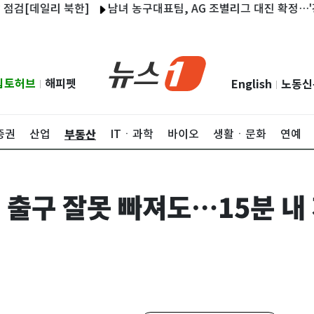
일리 북한]
남녀 농구대표팀, AG 조별리그 대진 확정…'강호' 
립토허브
해피펫
English
노동신
|
|
부동산
증권
산업
ITㆍ과학
바이오
생활ㆍ문화
연예
 출구 잘못 빠져도…15분 내