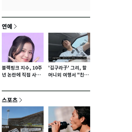
연예
블랙핑크 지수, 10주
'김구라子' 그리, 할
년 논란에 직접 사과
머니외 여행서 "친모
"큰 섭섭함 안겨 미
전라도에 잘 있어"…
안"
유튜브서 언급
스포츠