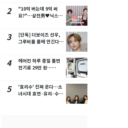
"10억 버는데 9억 써
[단독]중수
2
7
요?"…삼전男♥닉스女
수사관 경력
3:3 단체소개팅 예능 화
진…법무사·
제
택' 유지
[단독] 더보이즈 선우,
"캐리비안 
3
8
그루비룸 품에 안긴다…
의실에 남자
앳에어리어와 전속계약
요"…경찰 
에어컨 하루 종일 틀면
낮 최고 37
4
9
전기료 29만 원…
속…전국 곳곳
450kWh 넘으면 '요금
날씨]
폭탄'
'효리수' 진짜 온다…소
전남광주 화
5
10
녀시대 효연·유리·수영
교통사고로 
유닛 출격 [N이슈]
지…6명 부