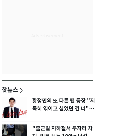
핫뉴스
황정민의 또 다른 팬 등장 "지
독히 엮이고 싶었던 건 너" 폭
로녀 직격
"출근길 지하철서 두자리 차