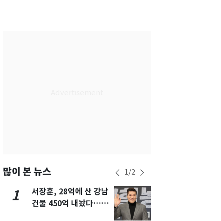
서울
33
℃
부산
33
℃
대구
33
℃
인천
34
℃
광주
33
℃
대전
33
℃
울산
32
℃
강릉
24
℃
제주
32
℃
많이 본 뉴스
1
/
2
서장훈, 28억에 산 강남
13호 태풍 '
1
6
건물 450억 내놨다…세
키나와·가고
후 차익 280억 '잭팟'
근…26만명