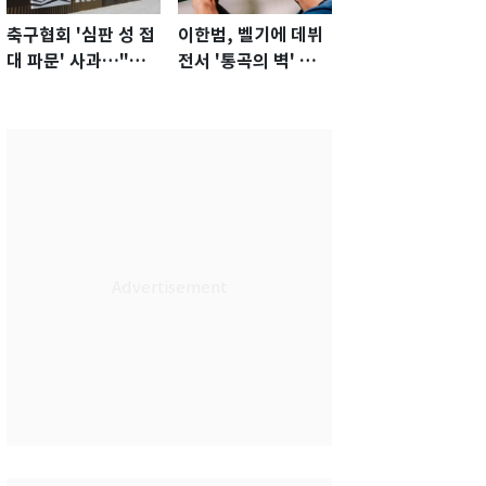
축구협회 '심판 성 접
이한범, 벨기에 데뷔
대 파문' 사과…"참
전서 '통곡의 벽' 활
담한 상황, 쇄신 약
약…경기 최우수선수
속"
선정