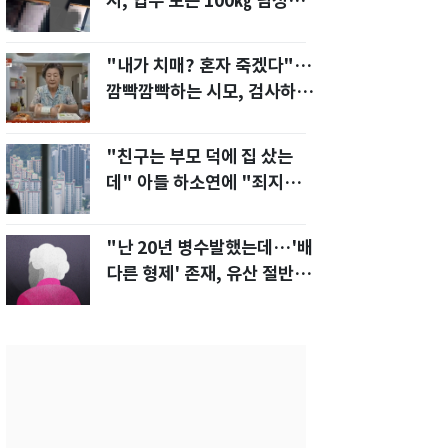
지, 업무 보는 100㎏ 남성…
부딪히면 신경질"
"내가 치매? 혼자 죽겠다"…
깜빡깜빡하는 시모, 검사하라
하자 '발끈'
"친구는 부모 덕에 집 샀는
데" 아들 하소연에 "죄지었
다" 사죄 '먹먹'
"난 20년 병수발했는데…'배
다른 형제' 존재, 유산 절반 가
져가나"