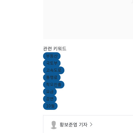
관련 키워드
부동산
국토부
고속도로
통행료
착오진출
요금
감면
10월
황보준엽 기자