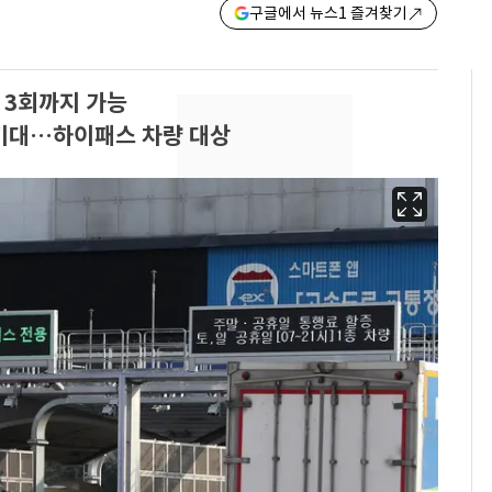
구글에서 뉴스1 즐겨찾기
 3회까지 가능
과 기대…하이패스 차량 대상
13호 태풍 '돌핀' 日오
6
키나와·가고시마현 접
근…26만명 대피령