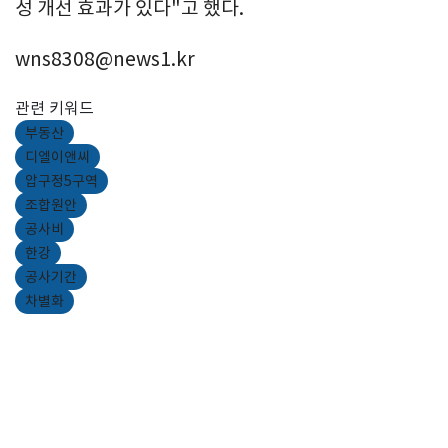
성 개선 효과가 있다"고 했다.
wns8308@news1.kr
관련 키워드
부동산
디엘이앤씨
압구정5구역
조합원안
공사비
한강
공사기간
차별화