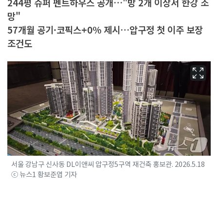
244평 슈퍼 펜트하우스 공개…"방 2개 이상서 한강 조
망"
57개월 공기·코픽스+0% 제시…압구정 첫 이주 보장
조건도
서울 강남구 신사동 DL이앤씨 압구정5구역 재건축 홍보관. 2026.5.18
ⓒ 뉴스1 황보준엽 기자