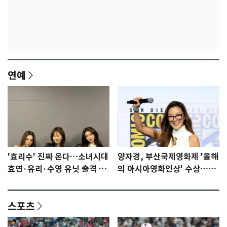
연예
'효리수' 진짜 온다…소녀시대
양자경, 부산국제영화제 '올해
효연·유리·수영 유닛 출격 [N
의 아시아영화인상' 수상…15
이슈]
년만에 부산 온다
스포츠