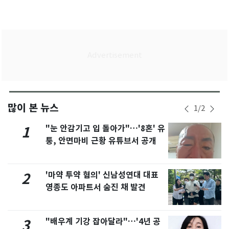
많이 본 뉴스
1
/
2
"눈 안감기고 입 돌아가"…'8혼' 유
1
퉁, 안면마비 근황 유튜브서 공개
'마약 투약 혐의' 신남성연대 대표
2
영종도 아파트서 숨진 채 발견
"배우계 기강 잡아달라"…'4년 공
3