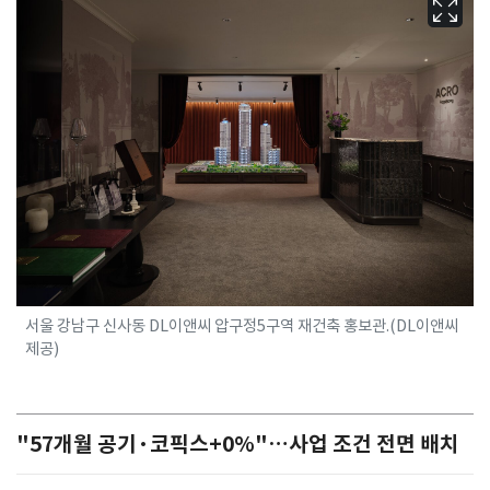
서울 강남구 신사동 DL이앤씨 압구정5구역 재건축 홍보관.(DL이앤씨
제공)
"57개월 공기·코픽스+0%"…사업 조건 전면 배치