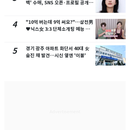
백' 수애, SNS 오픈·프로필 공개
화제
"10억 버는데 9억 써요?"…삼전男
4
♥닉스女 3:3 단체소개팅 예능 화
제
경기 광주 아파트 화단서 40대 女
5
숨진 채 발견…시신 옆엔 '이불'