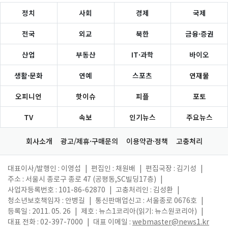
정치
사회
경제
국제
전국
외교
북한
금융·증권
산업
부동산
IT·과학
바이오
생활·문화
연예
스포츠
연재물
오피니언
핫이슈
피플
포토
TV
속보
인기뉴스
주요뉴스
회사소개
광고/제휴·구매문의
이용약관·정책
고충처리
대표이사/발행인 : 이영섭
|
편집인 : 채원배
|
편집국장 : 김기성
|
주소 : 서울시 종로구 종로 47 (공평동,SC빌딩17층)
|
사업자등록번호 : 101-86-62870
|
고충처리인 : 김성환
|
청소년보호책임자 : 안병길
|
통신판매업신고 : 서울종로 0676호
|
등록일 : 2011. 05. 26
|
제호 : 뉴스1코리아(읽기: 뉴스원코리아)
|
대표 전화 : 02-397-7000
|
대표 이메일 :
webmaster@news1.kr