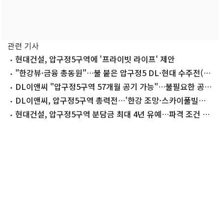
관련 기사
현대건설, 압구정5구역에 '프라이빗 라이프' 제안
"한강뷰·금융 총동원"…불 붙은 압구정5 DL·현대 수주전(종
합)
DL이앤씨 "압구정5구역 57개월 공기 가능"…불필요한 공정
최소화
DL이앤씨, 압구정5구역 총력전…'한강 조망·스카이풀빌라'
제안
현대건설, 압구정5구역 분담금 최대 4년 유예…파격 조건 제
시