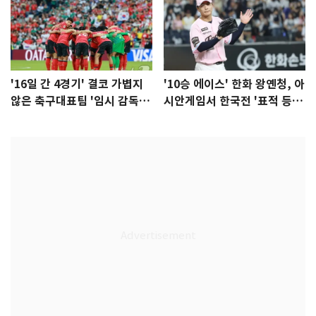
'16일 간 4경기' 결코 가볍지
'10승 에이스' 한화 왕옌청, 아
않은 축구대표팀 '임시 감독'
시안게임서 한국전 '표적 등
무게
판' 가능성