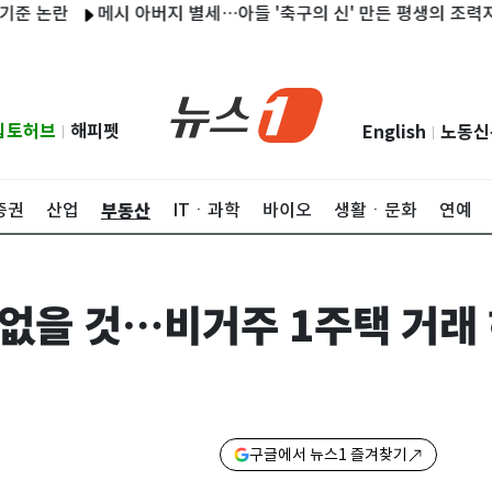
란
메시 아버지 별세…아들 '축구의 신' 만든 평생의 조력자
보
립토허브
해피펫
English
노동신
|
|
부동산
증권
산업
ITㆍ과학
바이오
생활ㆍ문화
연예
 없을 것…비거주 1주택 거래 
구글에서 뉴스1 즐겨찾기