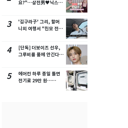
요?"…삼전男♥닉스女
제작사 회장
3:3 단체소개팅 예능 화
시장법 위반
제
'김구라子' 그리, 할머
낮 최고 37
3
8
니외 여행서 "친모 전라
속…전국 곳곳
도에 잘 있어"…유튜브
날씨]
서 언급
[단독] 더보이즈 선우,
[단독]중수
4
9
그루비룸 품에 안긴다…
수사관 경력
앳에어리어와 전속계약
진…법무사·
택' 유지
에어컨 하루 종일 틀면
회춘실험 억만
5
10
전기료 29만 원…
친 생리혈' 냉동고 보
450kWh 넘으면 '요금
관…"자궁 
폭탄'
해"