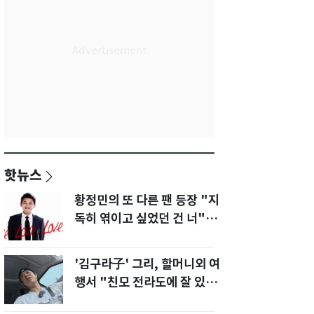
핫뉴스
황정민의 또 다른 팬 등장 "지
독히 엮이고 싶었던 건 너" 폭
로녀 직격
'김구라子' 그리, 할머니외 여
행서 "친모 전라도에 잘 있
어"…유튜브서 언급