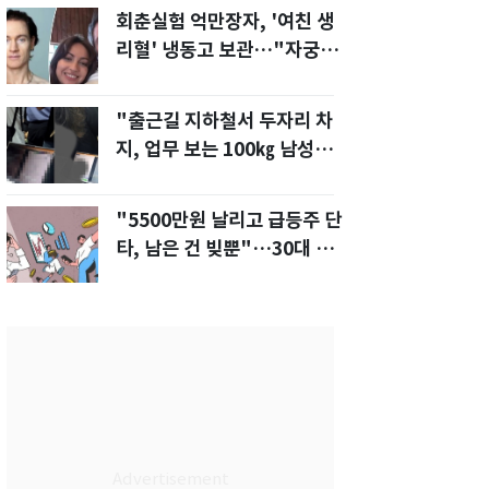
회춘실험 억만장자, '여친 생
리혈' 냉동고 보관…"자궁 내
부 궁금해"
"출근길 지하철서 두자리 차
지, 업무 보는 100㎏ 남성…
부딪히면 신경질"
"5500만원 날리고 급등주 단
타, 남은 건 빚뿐"…30대 여
성 파혼 위기