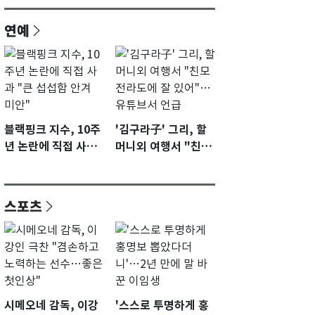
연예
블랙핑크 지수, 10주
'김구라子' 그리, 할
년 논란에 직접 사과
머니외 여행서 "친모
"큰 섭섭함 안겨 미
전라도에 잘 있어"…
안"
유튜브서 언급
스포츠
시메오네 감독, 이강
'스스로 투명하게 홍