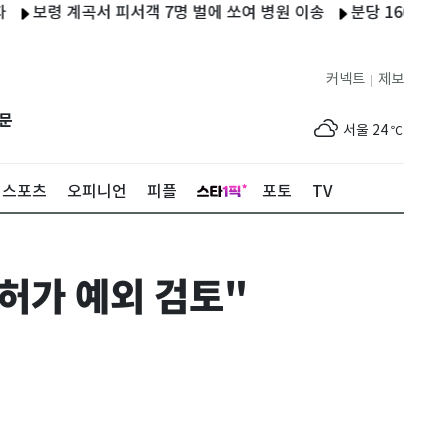
령 계곡서 피서객 7명 벌에 쏘여 병원 이송
분당 1600세대 아파트
커넥트
제보
|
제주
25
℃
문
서울
24
℃
부산
27
℃
스포츠
오피니언
피플
포토
TV
대구
27
℃
인천
26
℃
허가 예외 검토"
광주
27
℃
대전
27
℃
울산
26
℃
강릉
20
℃
제주
25
℃