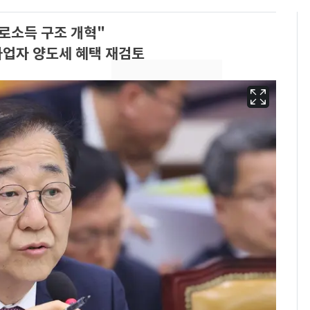
로소득 구조 개혁"
사업자 양도세 혜택 재검토
13호 태풍 '돌핀' 日오
6
키나와·가고시마현 접
근…26만명 대피령
[단독] 경찰, '김부장'
7