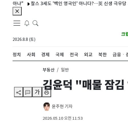
아냐"
찰스 3세도 '백인 영국인' 아니다?…英 신생 극우당 기준 논
크
2026.8.8 (토)
정치
사회
경제
국제
전국
외교
북한
금융ㆍ
부동산
일반
김윤덕 "매물 잠김
가
윤주현 기자
2026.05.10 오전 11:53