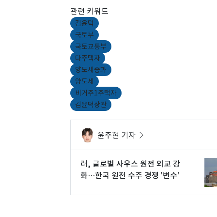
관련 키워드
김윤덕
국토부
국토교통부
다주택자
양도세중과
양도세
비거주1주택자
김윤덕장관
윤주현 기자
러, 글로벌 사우스 원전 외교 강
화…한국 원전 수주 경쟁 '변수'