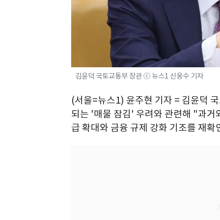
김윤덕 국토교통부 장관 ⓒ 뉴스1 신웅수 기자
(서울=뉴스1) 윤주현 기자 = 김윤덕
되는 '매물 잠김' 우려와 관련해 "과
급 확대와 금융 규제 강화 기조를 재확