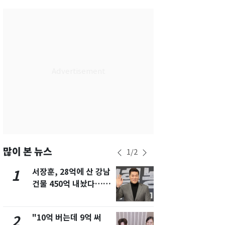
서울
24
℃
부산
27
℃
대구
27
℃
인천
26
℃
광주
27
℃
대전
27
℃
울산
26
℃
강릉
20
℃
많이 본 뉴스
1
/
2
제주
25
℃
서장훈, 28억에 산 강남
13호 태풍 '
1
6
건물 450억 내놨다…세
키나와·가고
후 차익 280억 '잭팟'
근…26만명
"10억 버는데 9억 써
[단독] 경찰,
2
7