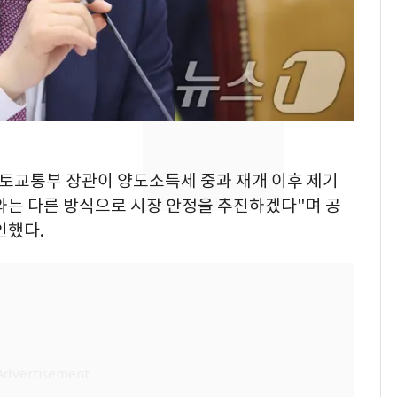
제작사 회장 수사…자본
시장법 위반 의혹
낮 최고 37도 폭염 계
8
속…전국 곳곳 비 [오늘
날씨]
[단독]중수청 가는 검찰
9
수사관 경력 합산 추
 국토교통부 장관이 양도소득세 중과 재개 이후 제기
진…법무사·집행관 '혜
거와는 다른 방식으로 시장 안정을 추진하겠다"며 공
택' 유지
인했다.
회춘실험 억만장자, '여
10
친 생리혈' 냉동고 보
관…"자궁 내부 궁금
해"