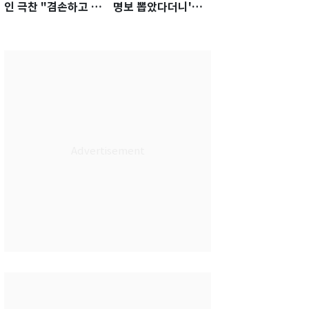
인 극찬 "겸손하고 노
명보 뽑았다더니'…2
력하는 선수…좋은
년 만에 말 바꾼 이임
첫인상"
생