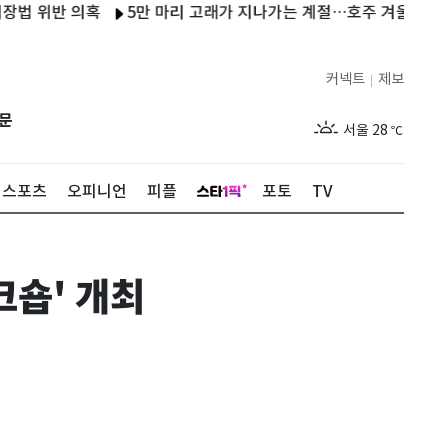
반 의혹
5만 마리 고래가 지나가는 계절…호주 겨울이 특별한 이
커넥트
제보
|
제주
29
℃
문
서울
28
℃
부산
28
℃
스포츠
오피니언
피플
포토
TV
대구
29
℃
인천
30
℃
크숍' 개최
광주
27
℃
대전
27
℃
울산
28
℃
강릉
27
℃
제주
29
℃