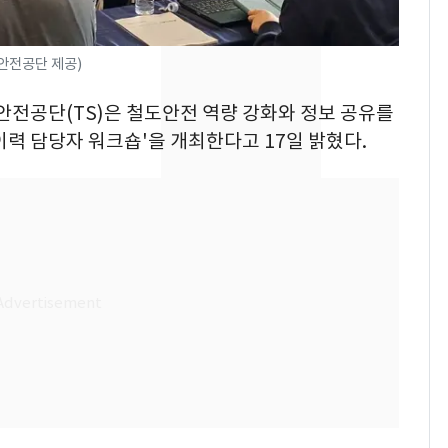
의실에 남자가 있어
요"…경찰 수사
안전공단 제공)
[단독]중수청 가는 검찰
8
수사관 경력 합산 추
통안전공단(TS)은 철도안전 역량 강화와 정보 공유를
진…법무사·집행관 '혜
력 담당자 워크숍'을 개최한다고 17일 밝혔다.
택' 유지
전남광주 화정역 인근서
9
교통사고로 40대 심정
지…6명 부상
축구협회, 외국인 심판
10
들 10여명 대상 '성 접
대' 의혹…월드컵·올림
픽 예선 등