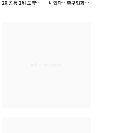
2R 공동 2위 도약…
니었다…축구협회장
통산 최다 21승 신기
출장에 부인 3회 동반
록 도전
'펑펑'