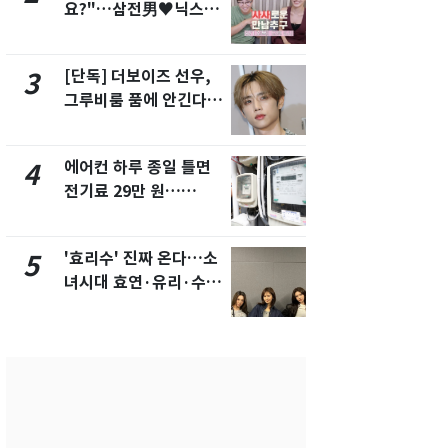
요?"…삼전男♥닉스女
의실에 남자
3:3 단체소개팅 예능 화
요"…경찰 
제
[단독] 더보이즈 선우,
[단독]중수
3
8
그루비룸 품에 안긴다…
수사관 경력
앳에어리어와 전속계약
진…법무사·
택' 유지
에어컨 하루 종일 틀면
전남광주 화
4
9
전기료 29만 원…
교통사고로 
450kWh 넘으면 '요금
지…6명 부
폭탄'
'효리수' 진짜 온다…소
축구협회, 
5
10
녀시대 효연·유리·수영
들 10여명 대
유닛 출격 [N이슈]
대' 의혹…
픽 예선 등