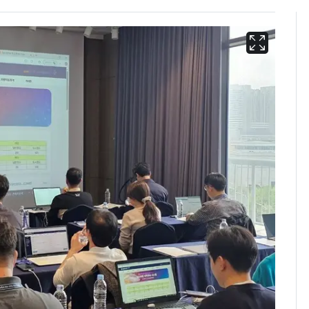
13호 태풍 '돌핀' 日오
6
키나와·가고시마현 접
근…26만명 대피령
"캐리비안 베이 여자 탈
7