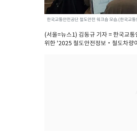
한국교통안전공단 철도안전 워크숍 모습.(한국교통
(서울=뉴스1) 김동규 기자 = 한국교
위한 '2025 철도안전정보‧철도차량이