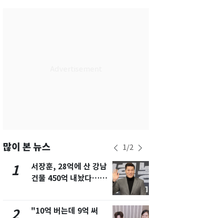
서울
28
℃
부산
28
℃
대구
29
℃
인천
30
℃
광주
27
℃
대전
27
℃
울산
28
℃
강릉
27
℃
많이 본 뉴스
1
/
2
제주
29
℃
서장훈, 28억에 산 강남
13호 태풍 '
1
6
건물 450억 내놨다…세
키나와·가고
후 차익 280억 '잭팟'
근…26만명
"10억 버는데 9억 써
"캐리비안 
2
7