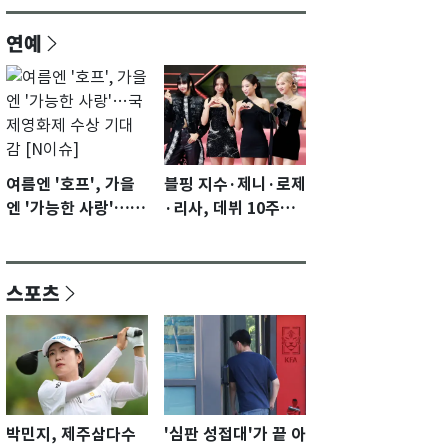
연예
여름엔 '호프', 가을
블핑 지수·제니·로제
엔 '가능한 사랑'…국
·리사, 데뷔 10주년
제영화제 수상 기대
이벤트 '완전체' 참석
감 [N이슈]
확정…기대감 UP
스포츠
박민지, 제주삼다수
'심판 성접대'가 끝 아