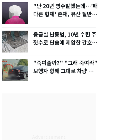
"난 20년 병수발했는데…'배
다른 형제' 존재, 유산 절반 가
져가나"
응급실 난동범, 10년 수련 주
짓수로 단숨에 제압한 간호사
화제[영상]
"죽여줄까?" "그래 죽여라"
보행자 향해 그대로 차량 돌진
한 운전자[영상]