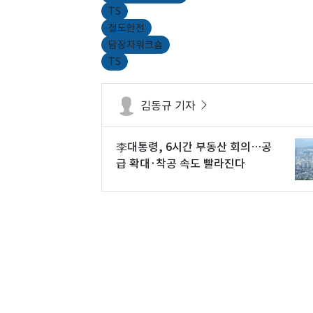
TS
철도안전
담장자워크숍
TS
김동규 기자
李대통령, 6시간 부동산 회의…공
급 확대·착공 속도 빨라진다