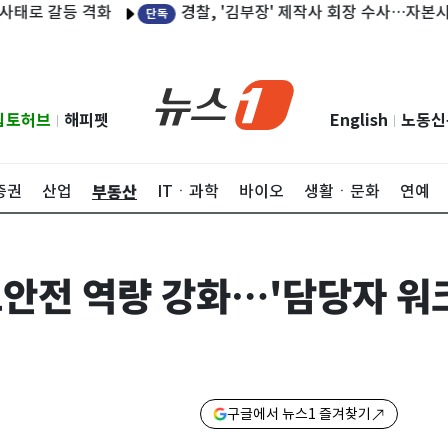
경찰, '김부장' 제작사 회장 수사…자본시장법 위
갈등 격화
단독
립토허브
해피펫
English
노동신
|
|
부동산
증권
산업
ITㆍ과학
바이오
생활ㆍ문화
연예
안전 역량 강화…'담당자 워
구글에서 뉴스1 즐겨찾기