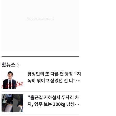
핫뉴스
황정민의 또 다른 팬 등장 "지
독히 엮이고 싶었던 건 너" 폭
로녀 직격
"출근길 지하철서 두자리 차
지, 업무 보는 100㎏ 남성…
부딪히면 신경질"