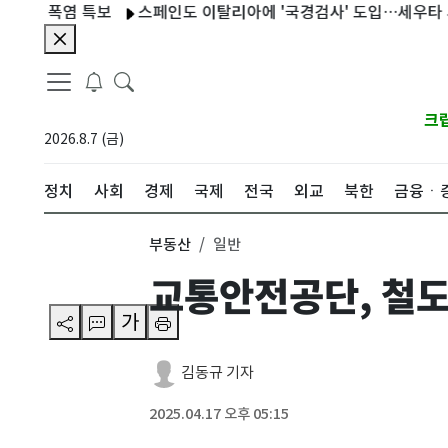
폭염 특보
스페인도 이탈리아에 '국경검사' 도입…세우타 사태로 
크
2026.8.7 (금)
정치
사회
경제
국제
전국
외교
북한
금융ㆍ
부동산
일반
교통안전공단, 철도
가
김동규 기자
2025.04.17 오후 05:15