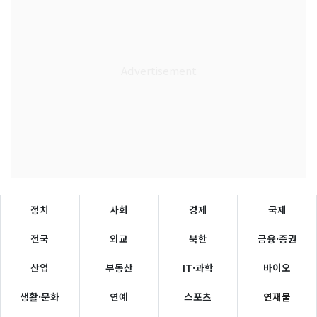
정치
사회
경제
국제
전국
외교
북한
금융·증권
산업
부동산
IT·과학
바이오
생활·문화
연예
스포츠
연재물