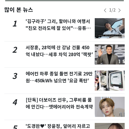
많이 본 뉴스
1
/
2
'김구라子' 그리, 할머니와 여행서
1
"친모 전라도에 잘 있어"…유튜브
서 언급
서장훈, 28억에 산 강남 건물 450
2
억 내놨다…세후 차익 280억 '잭팟'
에어컨 하루 종일 틀면 전기료 29만
3
원…450kWh 넘으면 '요금 폭탄'
[단독] 더보이즈 선우, 그루비룸 품
4
에 안긴다…앳에어리어와 전속계약
'도경완♥' 장윤정, 앞머리 자르고
5