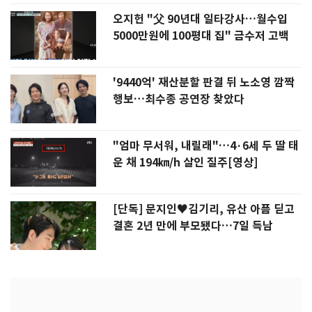
오지헌 "父 90년대 일타강사…월수입
5000만원에 100평대 집" 금수저 고백
'9440억' 재산분할 판결 뒤 노소영 깜짝
행보…최수종 공연장 찾았다
"엄마 무서워, 내릴래"…4·6세 두 딸 태
운 채 194㎞/h 살인 질주[영상]
[단독] 문지인♥김기리, 유산 아픔 딛고
결혼 2년 만에 부모됐다…7일 득남