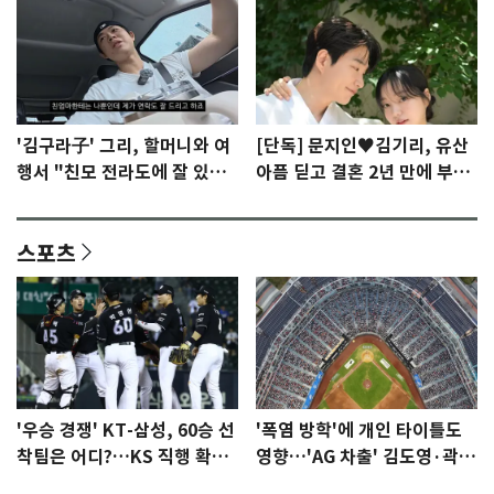
'김구라子' 그리, 할머니와 여
[단독] 문지인♥김기리, 유산
행서 "친모 전라도에 잘 있
아픔 딛고 결혼 2년 만에 부모
어"…유튜브서 언급
됐다…7일 득남
스포츠
'우승 경쟁' KT-삼성, 60승 선
'폭염 방학'에 개인 타이틀도
착팀은 어디?…KS 직행 확률
영향…'AG 차출' 김도영·곽빈
77.8%
울상