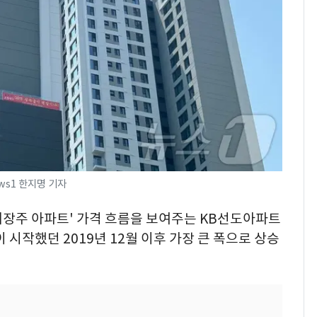
"캐리비안 베이 여자 탈
7
의실에 남자가 있어
요"…경찰 수사
[단독]중수청 가는 검찰
8
수사관 경력 합산 추
진…법무사·집행관 '혜
택' 유지
전남광주 화정역 인근서
9
교통사고로 40대 심정
ws1 한지명 기자
지…6명 부상
축구협회, 외국인 심판
10
'대장주 아파트' 가격 흐름을 보여주는 KB선도아파트
들 10여명 대상 '성 접
 시작했던 2019년 12월 이후 가장 큰 폭으로 상승
대' 의혹…월드컵·올림
픽 예선 등