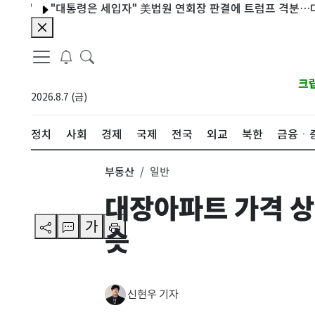
"대통령은 세입자" 美법원 연회장 판결에 트럼프 격분…대법원 상
크
2026.8.7 (금)
정치
사회
경제
국제
전국
외교
북한
금융ㆍ
부동산
일반
대장아파트 가격 상승
가
슷
신현우 기자