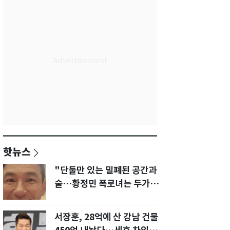
핫뉴스
"단둘만 있는 밀폐된 공간과
술…황정민 폭로녀는 두가지
에 집착했다"
서장훈, 28억에 산 강남 건물