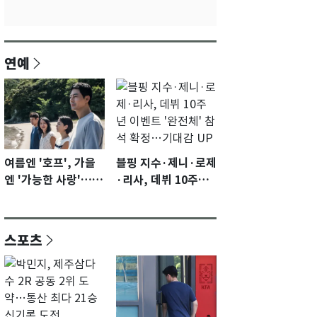
연예
여름엔 '호프', 가을
블핑 지수·제니·로제
엔 '가능한 사랑'…국
·리사, 데뷔 10주년
제영화제 수상 기대
이벤트 '완전체' 참석
감 [N이슈]
확정…기대감 UP
스포츠