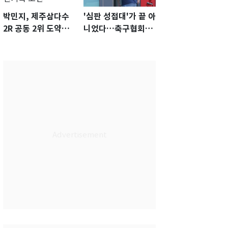
박민지, 제주삼다수
'심판 성접대'가 끝 아
2R 공동 2위 도약…
니었다…축구협회장
통산 최다 21승 신기
출장에 부인 3회 동반
록 도전
'펑펑'