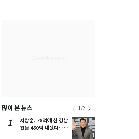
서울
30
℃
부산
27
℃
대구
28
℃
인천
29
℃
광주
29
℃
대전
27
℃
울산
27
℃
강릉
25
℃
제주
28
℃
많이 본 뉴스
1
/
2
서장훈, 28억에 산 강남
13호 태풍 '
1
6
건물 450억 내놨다…세
키나와·가고
후 차익 280억 '잭팟'
근…26만명