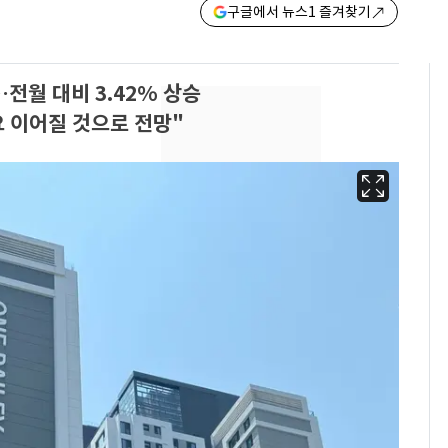
구글에서 뉴스1 즐겨찾기
…전월 대비 3.42% 상승
요 이어질 것으로 전망"
13호 태풍 '돌핀' 日오
6
키나와·가고시마현 접
근…26만명 대피령