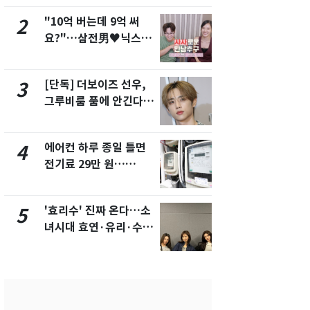
"10억 버는데 9억 써
"캐리비안 
2
7
요?"…삼전男♥닉스女
의실에 남자
3:3 단체소개팅 예능 화
요"…경찰 
제
[단독] 더보이즈 선우,
[단독]중수
3
8
그루비룸 품에 안긴다…
수사관 경력
앳에어리어와 전속계약
진…법무사·
택' 유지
에어컨 하루 종일 틀면
전남광주 화
4
9
전기료 29만 원…
교통사고로 
450kWh 넘으면 '요금
지…6명 부
폭탄'
'효리수' 진짜 온다…소
축구협회, 
5
10
녀시대 효연·유리·수영
들 10여명 대
유닛 출격 [N이슈]
대' 의혹…
픽 예선 등