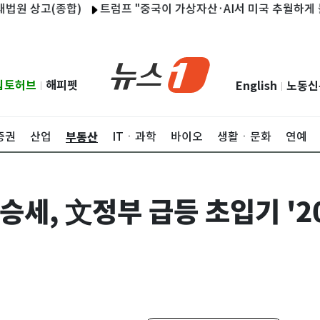
고(종합)
트럼프 "중국이 가상자산·AI서 미국 추월하게 둘 수 없
립토허브
해피펫
English
노동신
|
|
부동산
증권
산업
ITㆍ과학
바이오
생활ㆍ문화
연예
세, 文정부 급등 초입기 '20