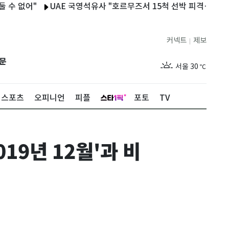
어"
UAE 국영석유사 "호르무즈서 15척 선박 피격…1명 사망·20
커넥트
제보
|
제주
28
℃
문
서울
30
℃
부산
27
℃
스포츠
오피니언
피플
포토
TV
대구
28
℃
인천
29
℃
19년 12월'과 비
광주
29
℃
대전
27
℃
울산
27
℃
강릉
25
℃
제주
28
℃