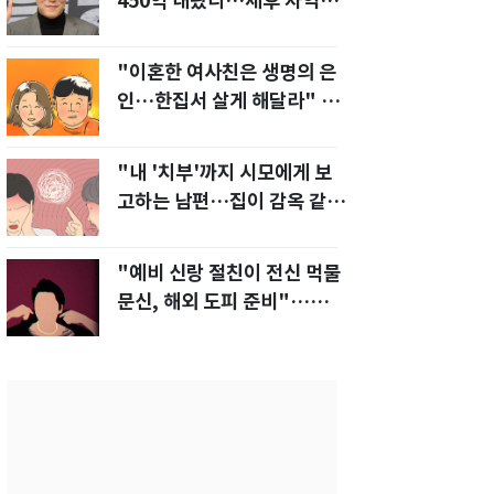
450억 내놨다…세후 차익
280억 '잭팟'
"이혼한 여사친은 생명의 은
인…한집서 살게 해달라" 남
편 요구에 '절망'
"내 '치부'까지 시모에게 보
고하는 남편…집이 감옥 같
다" 아내 고통
"예비 신랑 절친이 전신 먹물
문신, 해외 도피 준비"…예비
신부 '혼란'