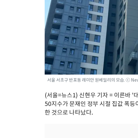
서울 서초구 반포동 래미안 원베일리의 모습. ⓒ Ne
(서울=뉴스1) 신현우 기자 = 이른바 
50지수가 문재인 정부 시절 집값 폭등이
한 것으로 나타났다.