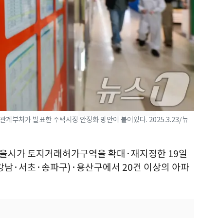
[단독]"이번 역은 신논
7
현, 토스역입니다"…서
울 지하철에 토스 이름
새겼다
SK하이닉스 또 프리마
8
켓 하한가…달랑 11주
에 시초가 소동
"캐리비안 베이 여자 탈
9
의실에 남자가 있어
계부처가 발표한 주택시장 안정화 방안이 붙어있다. 2025.3.23/뉴
요"…경찰 수사
전남광주통합특별시 정
10
 서울시가 토지거래허가구역을 확대·재지정한 19일
무부시장 후보 백승주·
(강남·서초·송파구)·용산구에서 20건 이상의 아파
윤난실 지명