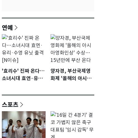
연예
'효리수' 진짜 온다…
양자경, 부산국제영
소녀시대 효연·유리·
화제 '올해의 아시아
수영 유닛 출격 [N이
영화인상' 수상…15
슈]
년만에 부산 온다
스포츠