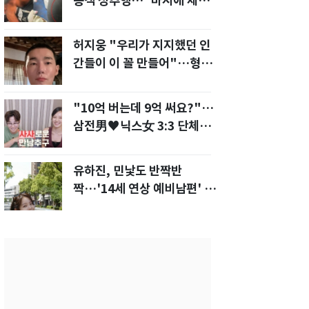
승객 성추행…"바지에 체액
까지 묻었다"
허지웅 "우리가 지지했던 인
간들이 이 꼴 만들어"…형소
법 개정안에 발끈
"10억 버는데 9억 써요?"…
삼전男♥닉스女 3:3 단체소
개팅 예능 화제
유하진, 민낯도 반짝반
짝…'14세 연상 예비남편' 강
균성이 반한 청순 미모