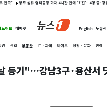
양주 섬유 염색공장 화재 4시간 만에 '초진'…4명 중·경상(종합)
립토허브
해피펫
English
노동신
|
|
부동산
증권
산업
ITㆍ과학
바이오
생활ㆍ문화
연예
날 등기"…강남3구·용산서 