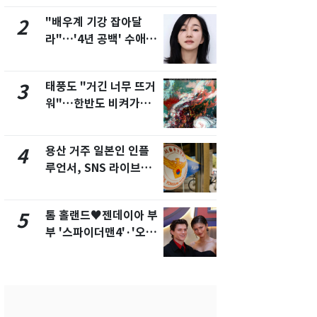
제
"배우계 기강 잡아달
[단독]"이번
2
7
라"…'4년 공백' 수애,
현, 토스역
SNS 오픈·프로필 공개
울 지하철에
화제
새겼다
태풍도 "거긴 너무 뜨거
SK하이닉스
3
8
워"…한반도 비켜가는
켓 하한가…
'돌핀'과 '찬홈'
에 시초가 
용산 거주 일본인 인플
"캐리비안 
4
9
루언서, SNS 라이브방
의실에 남자
송 도중 사망
요"…경찰 
톰 홀랜드♥젠데이아 부
전남광주통
5
10
부 '스파이더맨4'·'오디
무부시장 후
세이'로 극장 장악
윤난실 지명