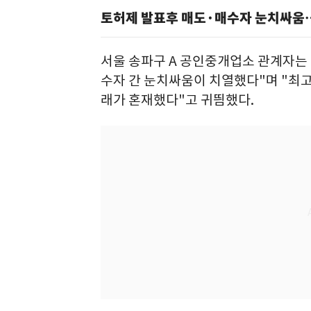
토허제 발표후 매도·매수자 눈치싸움
서울 송파구 A 공인중개업소 관계자는
수자 간 눈치싸움이 치열했다"며 "최고
래가 혼재했다"고 귀띔했다.