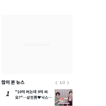
서울
30
℃
부산
26
℃
대구
26
℃
인천
28
℃
광주
26
℃
대전
26
℃
울산
25
℃
강릉
23
℃
제주
26
℃
많이 본 뉴스
1
/
2
"10억 버는데 9억 써
펄펄 끓는 서
1
6
요?"…삼전男♥닉스女
돌파하나…한
3:3 단체소개팅 예능 화
폭염[오늘날