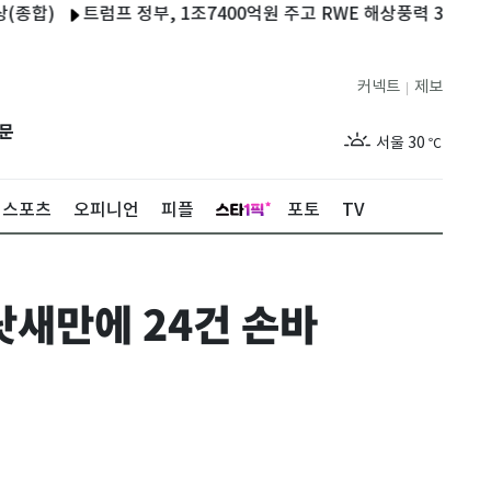
트럼프 정부, 1조7400억원 주고 RWE 해상풍력 3곳 철회
젤렌
커넥트
제보
|
제주
26
℃
문
서울
30
℃
부산
26
℃
스포츠
오피니언
피플
포토
TV
대구
26
℃
인천
28
℃
닷새만에 24건 손바
광주
26
℃
대전
26
℃
울산
25
℃
강릉
23
℃
제주
26
℃