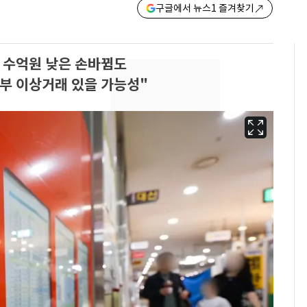
구글에서 뉴스1 즐겨찾기
 수억원 낮은 손바뀜도
부 이상거래 있을 가능성"
펄펄 끓는 서울, 40도
6
돌파하나…한낮 39도
폭염[오늘날씨]