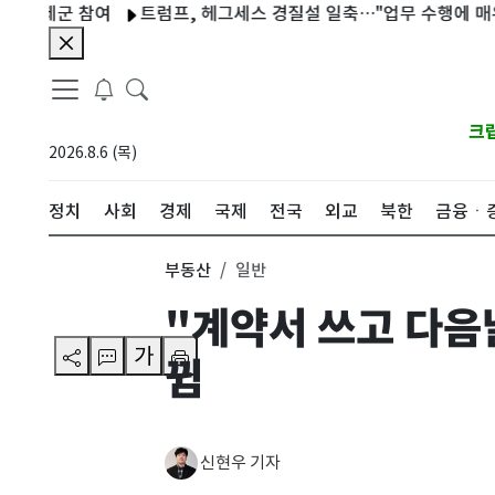
군 참여
트럼프, 헤그세스 경질설 일축…"업무 수행에 매우 만족"
크
2026.8.6 (목)
정치
사회
경제
국제
전국
외교
북한
금융ㆍ
부동산
일반
"계약서 쓰고 다음
가
뀜
신현우 기자