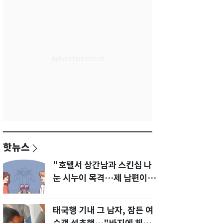
핫뉴스
"호텔서 상간남과 스킨십 나
눈 시누이 목격…제 남편이
입 다물라 하네요"
태국행 기내 그 남자, 잠든 여