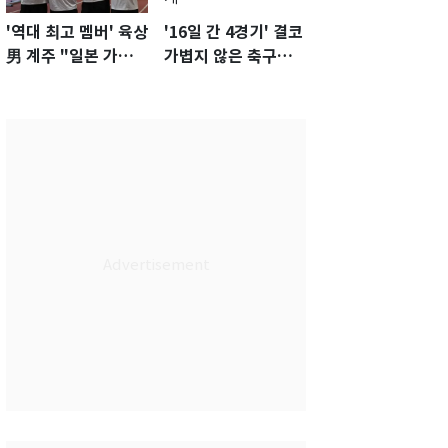
'역대 최고 멤버' 육상
'16일 간 4경기' 결코
男 계주 "일본 가뿐히
가볍지 않은 축구대
넘고 AG 金 따겠다"
표팀 '임시 감독' 무게