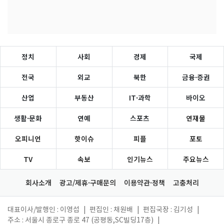
정치
사회
경제
국제
전국
외교
북한
금융·증권
산업
부동산
IT·과학
바이오
생활·문화
연예
스포츠
연재물
오피니언
핫이슈
피플
포토
TV
속보
인기뉴스
주요뉴스
회사소개
광고/제휴·구매문의
이용약관·정책
고충처리
대표이사/발행인 : 이영섭
|
편집인 : 채원배
|
편집국장 : 김기성
|
주소 : 서울시 종로구 종로 47 (공평동,SC빌딩17층)
|