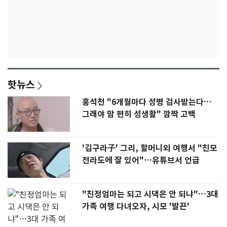
핫뉴스
홍석천 "6개월마다 성병 검사받는다…
그래야 맘 편히 성생활" 깜짝 고백
'김구라子' 그리, 할머니외 여행서 "친모
전라도에 잘 있어"…유튜브서 언급
"친정엄마는 되고 시댁은 안 되냐"…3대
가족 여행 다녀오자, 시모 '발끈'