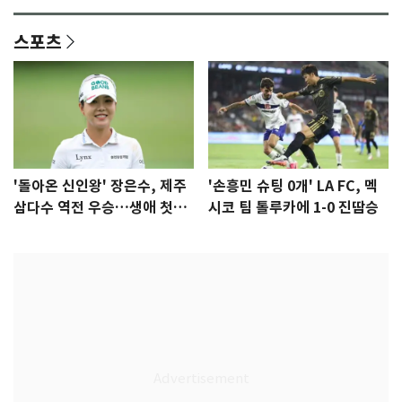
스포츠
'돌아온 신인왕' 장은수, 제주
'손흥민 슈팅 0개' LA FC, 멕
삼다수 역전 우승…생애 첫승
시코 팀 톨루카에 1-0 진땀승
감격