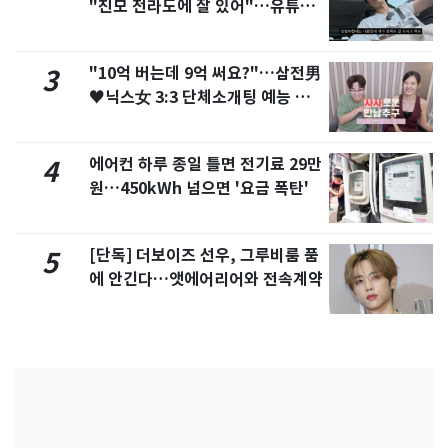
"친모 전라도에 잘 있어"…유튜브
서 언급
"10억 버는데 9억 써요?"…삼전男
3
♥닉스女 3:3 단체소개팅 예능 화
제
에어컨 하루 종일 틀면 전기료 29만
4
원…450kWh 넘으면 '요금 폭탄'
[단독] 더보이즈 선우, 그루비룸 품
5
에 안긴다…앳에어리어와 전속계약