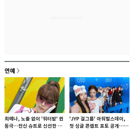
연예
최예나, 노출 없이 '워터밤' 퀸
'JYP 걸그룹' 아워벌스데이,
등극…전신 슈트로 신선한 충
첫 싱글 콘셉트 포토 공개…청
격 [N샷]
량·키치