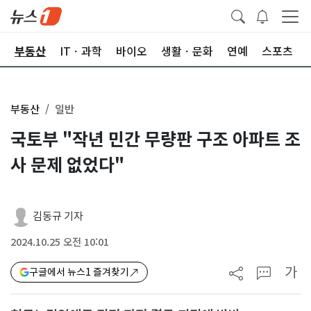
업
부동산
ITㆍ과학
바이오
생활ㆍ문화
연예
스포츠
부동산
일반
국토부 "작년 민간 무량판 구조 아파트 조
사 문제 없었다"
김동규 기자
2024.10.25 오전 10:01
가
구글에서 뉴스1 즐겨찾기