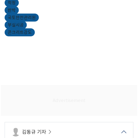
적정
반박
국토안전관리원
부실시공
콘크리트강도
김동규 기자