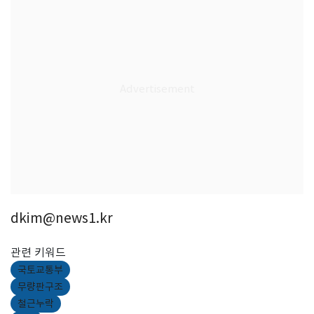
dkim@news1.kr
관련 키워드
국토교통부
무량판구조
철근누락