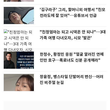
'김구라子' 그리, 할머니외 여행서 "친모
전라도에 잘 있어"…유튜브서 언급
"친정엄마는 되고 시댁은 안 되냐"…3대
가족 여행 다녀오자, 시모 '발끈'
한정수, 황정민 응원 "얼굴 알려진 연예
인만 호구…폭로녀도 신분 공개해라"
장윤정, 뱅스타일 단발머리 변신…어려
진 비주얼 눈길