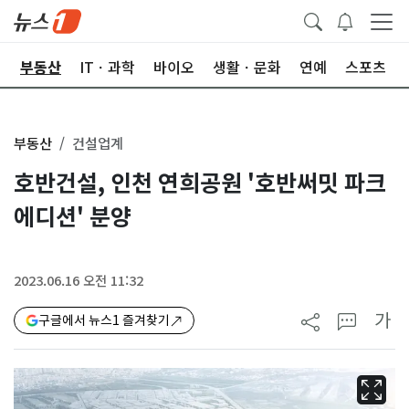
업
부동산
ITㆍ과학
바이오
생활ㆍ문화
연예
스포츠
부동산
건설업계
호반건설, 인천 연희공원 '호반써밋 파크
에디션' 분양
2023.06.16 오전 11:32
가
구글에서 뉴스1 즐겨찾기