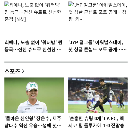
최예나, 노출 없이 '워터밤' 퀸
'JYP 걸그룹' 아워벌스데이,
등극…전신 슈트로 신선한 충
첫 싱글 콘셉트 포토 공개…청
격 [N샷]
량·키치
스포츠
'돌아온 신인왕' 장은수, 제주
'손흥민 슈팅 0개' LA FC, 멕
삼다수 역전 우승…생애 첫승
시코 팀 톨루카에 1-0 진땀승