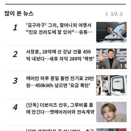
많이 본 뉴스
1
/
2
'김구라子' 그리, 할머니외 여행서
1
"친모 전라도에 잘 있어"…유튜브
서 언급
서장훈, 28억에 산 강남 건물 450
2
억 내놨다…세후 차익 280억 '잭팟'
에어컨 하루 종일 틀면 전기료 29만
3
원…450kWh 넘으면 '요금 폭탄'
[단독] 더보이즈 선우, 그루비룸 품
4
에 안긴다…앳에어리어와 전속계약