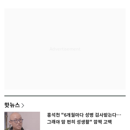
감격
핫뉴스
홍석천 "6개월마다 성병 검사받는다…
그래야 맘 편히 성생활" 깜짝 고백