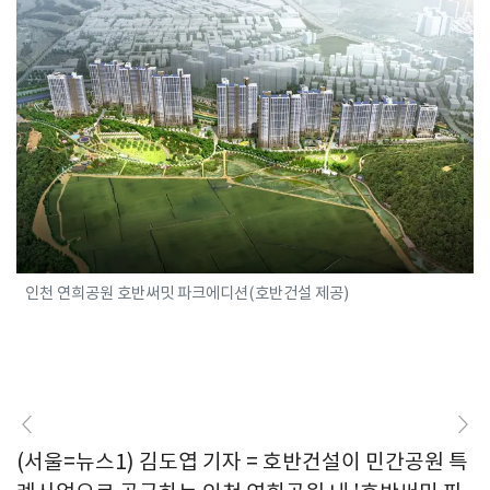
인천 연희공원 호반써밋 파크에디션(호반건설 제공)
(서울=뉴스1) 김도엽 기자 = 호반건설이 민간공원 특