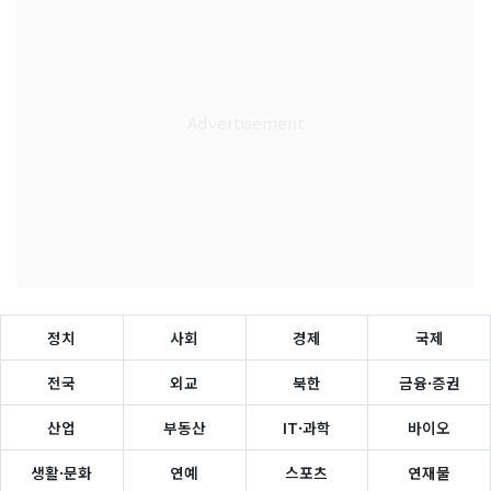
정치
사회
경제
국제
전국
외교
북한
금융·증권
산업
부동산
IT·과학
바이오
생활·문화
연예
스포츠
연재물