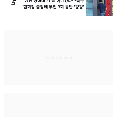
'심판 성접대'가 끝 아니었다…축구
5
협회장 출장에 부인 3회 동반 '펑펑'