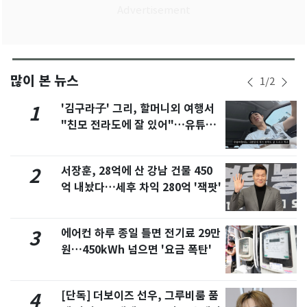
많이 본 뉴스
1
/
2
'김구라子' 그리, 할머니외 여행서
1
"친모 전라도에 잘 있어"…유튜브
서 언급
서장훈, 28억에 산 강남 건물 450
2
억 내놨다…세후 차익 280억 '잭팟'
에어컨 하루 종일 틀면 전기료 29만
3
원…450kWh 넘으면 '요금 폭탄'
[단독] 더보이즈 선우, 그루비룸 품
4