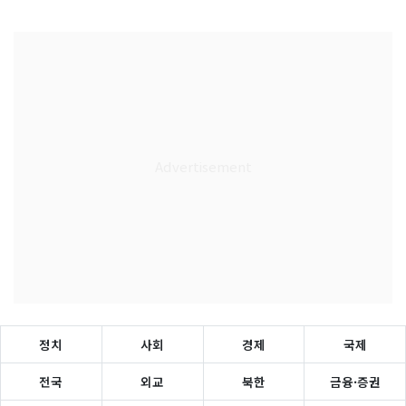
정치
사회
경제
국제
전국
외교
북한
금융·증권