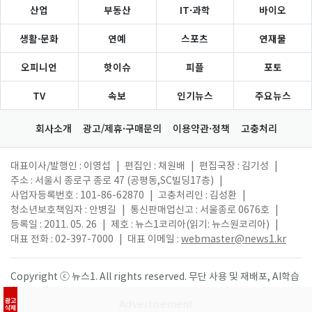
산업
부동산
IT·과학
바이오
생활·문화
연예
스포츠
연재물
오피니언
핫이슈
피플
포토
TV
속보
인기뉴스
주요뉴스
회사소개
광고/제휴·구매문의
이용약관·정책
고충처리
대표이사/발행인 : 이영섭
|
편집인 : 채원배
|
편집국장 : 김기성
|
주소 : 서울시 종로구 종로 47 (공평동,SC빌딩17층)
|
사업자등록번호 : 101-86-62870
|
고충처리인 : 김성환
|
청소년보호책임자 : 안병길
|
통신판매업신고 : 서울종로 0676호
|
등록일 : 2011. 05. 26
|
제호 : 뉴스1코리아(읽기: 뉴스원코리아)
|
대표 전화 : 02-397-7000
|
대표 이메일 :
webmaster@news1.kr
Copyright ⓒ 뉴스1. All rights reserved. 무단 사용 및 재배포, AI학습
활용 금지.
광고
삭제