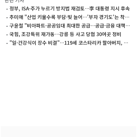
관련 기사
정부, ISA·주가 누르기 방지법 재검토…李 대통령 지시 후속
추미애 "산업 키울수록 부담·빚 늘어…'부자 경기도'는 착
시"
구윤철 "비아파트·공공임대 최대한 공급…공급·금융 대책
곧 발표"
국힘, 조강특위 재가동…강릉 등 사고 당협 30여곳 정비
"일·건강식이 장수 비결"…119세 코스타리카 할아버지, 세
계 최고령 도전