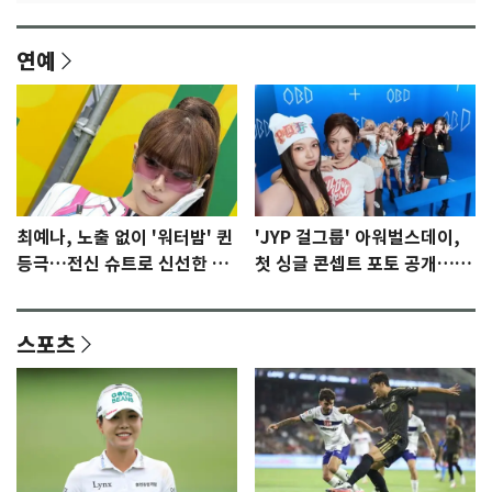
연예
최예나, 노출 없이 '워터밤' 퀸
'JYP 걸그룹' 아워벌스데이,
등극…전신 슈트로 신선한 충
첫 싱글 콘셉트 포토 공개…청
격 [N샷]
량·키치
스포츠