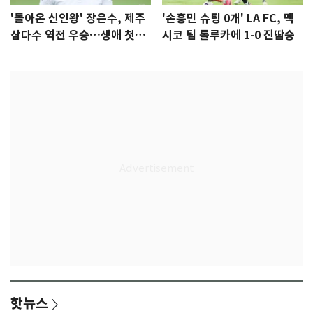
'돌아온 신인왕' 장은수, 제주
'손흥민 슈팅 0개' LA FC, 멕
삼다수 역전 우승…생애 첫승
시코 팀 톨루카에 1-0 진땀승
감격
핫뉴스