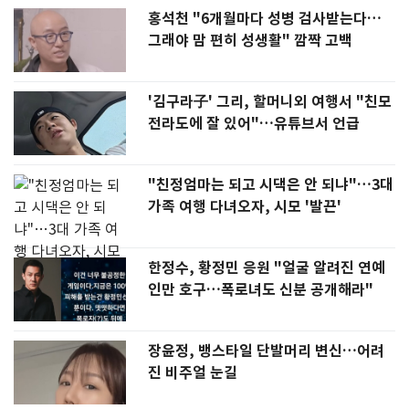
홍석천 "6개월마다 성병 검사받는다…
그래야 맘 편히 성생활" 깜짝 고백
'김구라子' 그리, 할머니외 여행서 "친모
전라도에 잘 있어"…유튜브서 언급
"친정엄마는 되고 시댁은 안 되냐"…3대
가족 여행 다녀오자, 시모 '발끈'
한정수, 황정민 응원 "얼굴 알려진 연예
인만 호구…폭로녀도 신분 공개해라"
장윤정, 뱅스타일 단발머리 변신…어려
진 비주얼 눈길