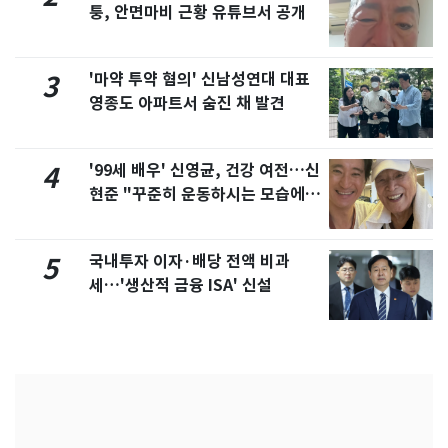
퉁, 안면마비 근황 유튜브서 공개
'마약 투약 혐의' 신남성연대 대표
3
영종도 아파트서 숨진 채 발견
'99세 배우' 신영균, 건강 여전…신
4
현준 "꾸준히 운동하시는 모습에 큰
자극"
국내투자 이자·배당 전액 비과
5
세…'생산적 금융 ISA' 신설