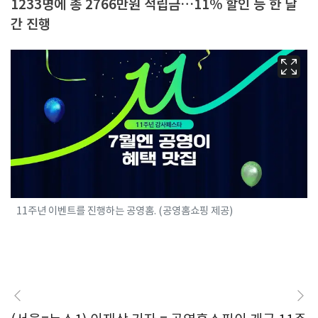
1233명에 총 2766만원 적립금…11% 할인 등 한 달
간 진행
11주년 이벤트를 진행하는 공영홈. (공영홈쇼핑 제공)