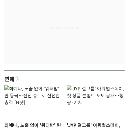
연예
최예나, 노출 없이 '워터밤' 퀸
'JYP 걸그룹' 아워벌스데이,