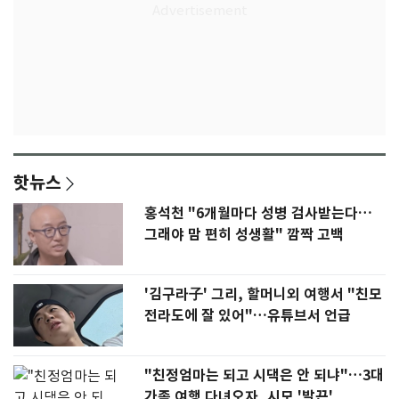
핫뉴스
홍석천 "6개월마다 성병 검사받는다…
그래야 맘 편히 성생활" 깜짝 고백
'김구라子' 그리, 할머니외 여행서 "친모
전라도에 잘 있어"…유튜브서 언급
"친정엄마는 되고 시댁은 안 되냐"…3대
가족 여행 다녀오자, 시모 '발끈'