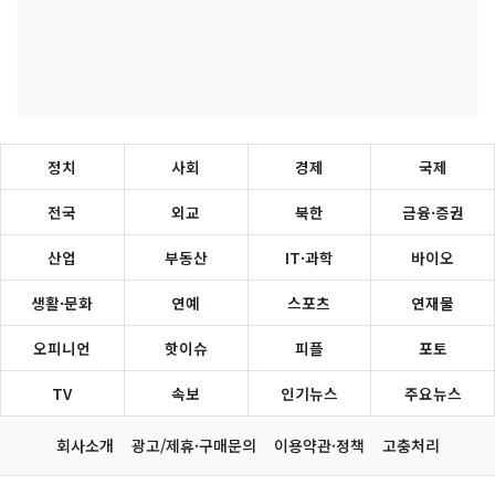
정치
사회
경제
국제
전국
외교
북한
금융·증권
산업
부동산
IT·과학
바이오
생활·문화
연예
스포츠
연재물
오피니언
핫이슈
피플
포토
TV
속보
인기뉴스
주요뉴스
회사소개
광고/제휴·구매문의
이용약관·정책
고충처리