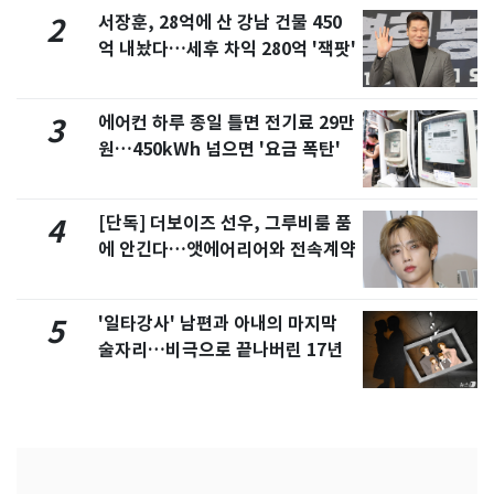
서장훈, 28억에 산 강남 건물 450
2
억 내놨다…세후 차익 280억 '잭팟'
에어컨 하루 종일 틀면 전기료 29만
3
원…450kWh 넘으면 '요금 폭탄'
[단독] 더보이즈 선우, 그루비룸 품
4
에 안긴다…앳에어리어와 전속계약
'일타강사' 남편과 아내의 마지막
5
술자리…비극으로 끝나버린 17년