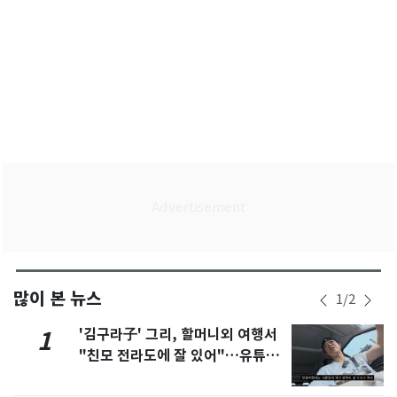
많이 본 뉴스
1
/
2
'김구라子' 그리, 할머니외 여행서
1
"친모 전라도에 잘 있어"…유튜브
서 언급