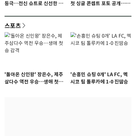
등극…전신 슈트로 신선한 충
첫 싱글 콘셉트 포토 공개…청
격 [N샷]
량·키치
스포츠
'돌아온 신인왕' 장은수, 제주
'손흥민 슈팅 0개' LA FC, 멕
삼다수 역전 우승…생애 첫승
시코 팀 톨루카에 1-0 진땀승
감격