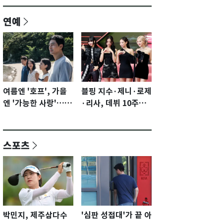
연예
여름엔 '호프', 가을
블핑 지수·제니·로제
엔 '가능한 사랑'…국
·리사, 데뷔 10주년
제영화제 수상 기대
이벤트 '완전체' 참석
감 [N이슈]
확정…기대감 UP
스포츠
박민지, 제주삼다수
'심판 성접대'가 끝 아