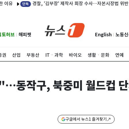
경찰, '김부장' 제작사 회장 수사…자본시장법 위반 의혹
단독
립토허브
해피펫
English
노동신
|
|
증권
산업
부동산
ITㆍ과학
바이오
생활ㆍ문화
연예
"…동작구, 북중미 월드컵 
구글에서 뉴스1 즐겨찾기