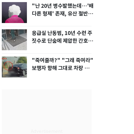
"난 20년 병수발했는데…'배
다른 형제' 존재, 유산 절반 가
져가나"
응급실 난동범, 10년 수련 주
짓수로 단숨에 제압한 간호사
화제[영상]
"죽여줄까?" "그래 죽여라"
보행자 향해 그대로 차량 돌진
한 운전자[영상]