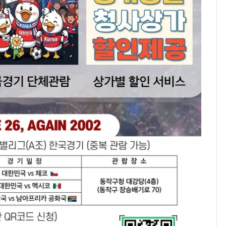
의실에 남자가 있어
요"…경찰 수사
[단독]중수청 가는 검찰
8
수사관 경력 합산 추
진…법무사·집행관 '혜
택' 유지
전남광주 화정역 인근서
9
교통사고로 40대 심정
지…6명 부상
축구협회, 외국인 심판
10
들 10여명 대상 '성 접
대' 의혹…월드컵·올림
픽 예선 등