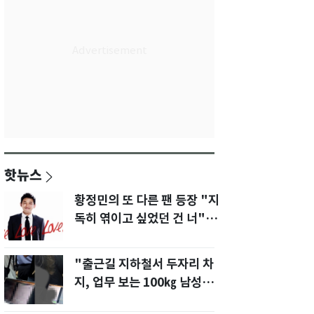
핫뉴스
황정민의 또 다른 팬 등장 "지
독히 엮이고 싶었던 건 너" 폭
로녀 직격
"출근길 지하철서 두자리 차
지, 업무 보는 100㎏ 남성…
부딪히면 신경질"