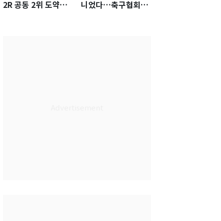
2R 공동 2위 도약…
니었다…축구협회장
통산 최다 21승 신기
출장에 부인 3회 동반
록 도전
'펑펑'