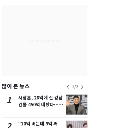
서울
28
℃
부산
28
℃
대구
29
℃
인천
30
℃
광주
27
℃
대전
27
℃
울산
28
℃
강릉
27
℃
많이 본 뉴스
1
/
2
제주
29
℃
서장훈, 28억에 산 강남
13호 태풍 '
1
6
건물 450억 내놨다…세
키나와·가고
후 차익 280억 '잭팟'
근…26만명
"10억 버는데 9억 써
"캐리비안 
2
7