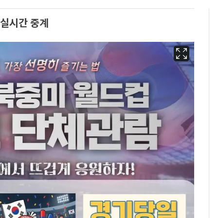
 실시간 중계
13호 태풍 '돌핀' 日오
6
키나와·가고시마현 접
근…26만명 대피령
"캐리비안 베이 여자 탈
7