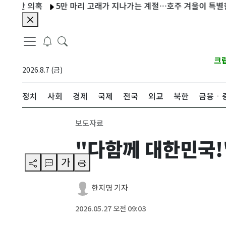
 의혹
5만 마리 고래가 지나가는 계절…호주 겨울이 특별한 이유
크
2026.8.7 (금)
정치
사회
경제
국제
전국
외교
북한
금융ㆍ
보도자료
"다함께 대한민국!
가
한지명 기자
2026.05.27 오전 09:03