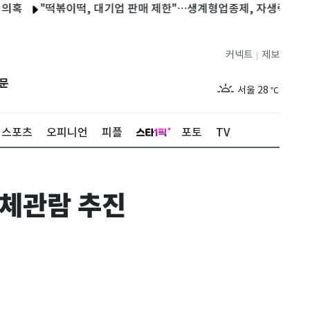
"떡볶이떡, 대기업 판매 제한"…생계형업종제, 자생력 확보 지원돼
커넥트
제보
|
제주
29
℃
문
서울
28
℃
부산
28
℃
스포츠
오피니언
피플
포토
TV
대구
29
℃
인천
30
℃
단체관람 추진
광주
27
℃
대전
27
℃
울산
28
℃
강릉
27
℃
제주
29
℃