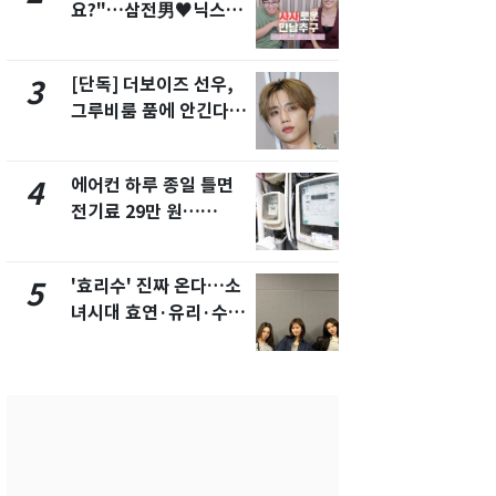
요?"…삼전男♥닉스女
의실에 남자
3:3 단체소개팅 예능 화
요"…경찰 
제
[단독] 더보이즈 선우,
[단독]중수
3
8
그루비룸 품에 안긴다…
수사관 경력
앳에어리어와 전속계약
진…법무사·
택' 유지
에어컨 하루 종일 틀면
전남광주 화
4
9
전기료 29만 원…
교통사고로 
450kWh 넘으면 '요금
지…6명 부
폭탄'
'효리수' 진짜 온다…소
축구협회, 
5
10
녀시대 효연·유리·수영
들 10여명 대
유닛 출격 [N이슈]
대' 의혹…
픽 예선 등