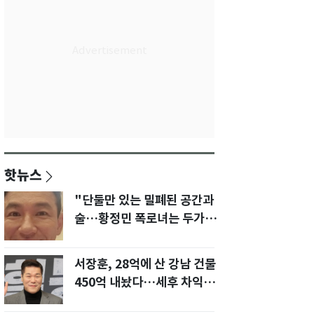
핫뉴스
"단둘만 있는 밀폐된 공간과
술…황정민 폭로녀는 두가지
에 집착했다"
서장훈, 28억에 산 강남 건물
450억 내놨다…세후 차익
280억 '잭팟'