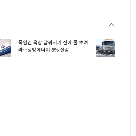
폭염엔 옥상 달궈지기 전에 물 뿌려
라…냉방에너지 6% 절감