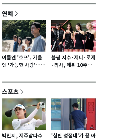
연예
여름엔 '호프', 가을
블핑 지수·제니·로제
엔 '가능한 사랑'…국
·리사, 데뷔 10주년
제영화제 수상 기대
이벤트 '완전체' 참석
감 [N이슈]
확정…기대감 UP
스포츠
박민지, 제주삼다수
'심판 성접대'가 끝 아