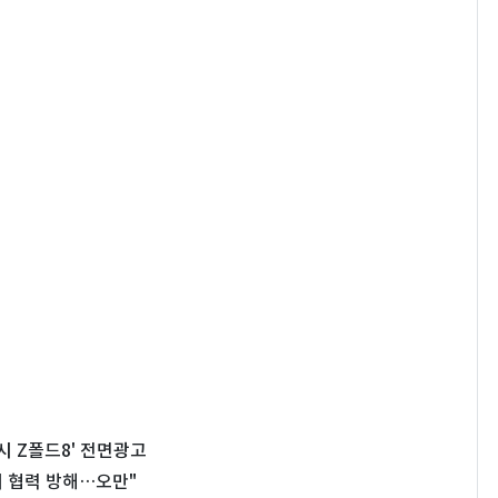
시 Z폴드8' 전면광고
이 협력 방해…오만"