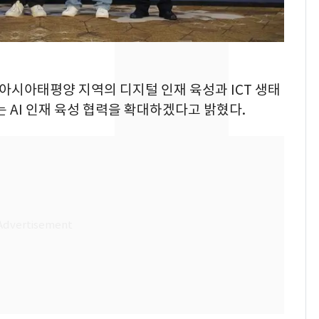
의실에 남자가 있어
요"…경찰 수사
전남광주 화정역 인근서
8
교통사고로 40대 심정
 아시아태평양 지역의 디지털 인재 육성과 ICT 생태
지…6명 부상
 AI 인재 육성 협력을 확대하겠다고 밝혔다.
[단독]중수청 가는 검찰
9
수사관 경력 합산 추
진…법무사·집행관 '혜
택' 유지
축구협회, 외국인 심판
10
들 10여명 대상 '성 접
대' 의혹…월드컵·올림
픽 예선 등