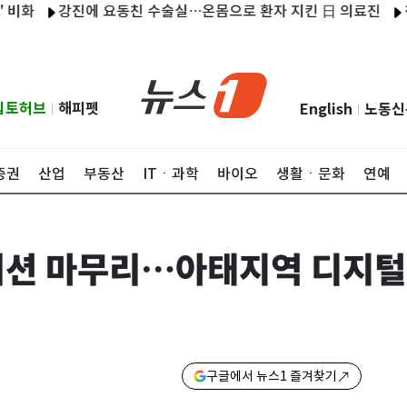
강진에 요동친 수술실…온몸으로 환자 지킨 日 의료진
청주 AG
립토허브
해피펫
English
노동신
|
|
증권
산업
부동산
ITㆍ과학
바이오
생활ㆍ문화
연예
피티션 마무리…아태지역 디지털
구글에서 뉴스1 즐겨찾기