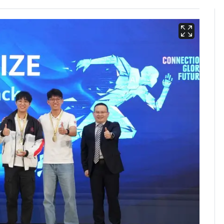
13호 태풍 '돌핀' 日오
6
키나와·가고시마현 접
근…26만명 대피령
"캐리비안 베이 여자 탈
7