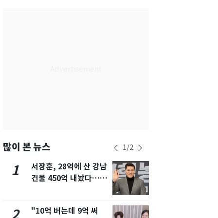
서울
34
℃
부산
29
℃
대구
34
℃
인천
34
℃
광주
34
℃
대전
35
℃
울산
29
℃
강릉
28
℃
많이 본 뉴스
1
/
2
제주
29
℃
서장훈, 28억에 산 강남
13호 태풍 '
1
6
건물 450억 내놨다…세
키나와·가고
후 차익 280억 '잭팟'
근…26만명
"10억 버는데 9억 써
"캐리비안 
2
7