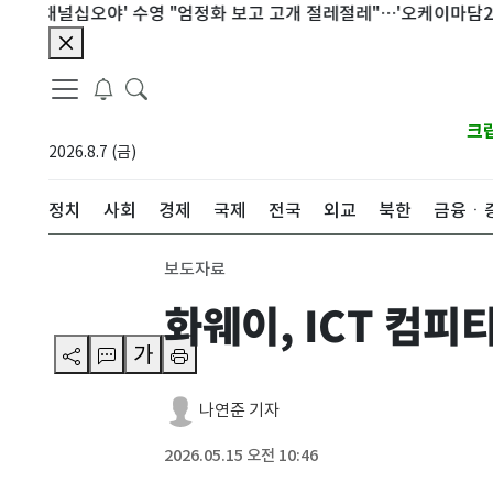
채널십오야' 수영 "엄정화 보고 고개 절레절레"…'오케이마담2' 비화
크
2026.8.7 (금)
정치
사회
경제
국제
전국
외교
북한
금융ㆍ
보도자료
화웨이, ICT 컴
가
나연준 기자
2026.05.15 오전 10:46