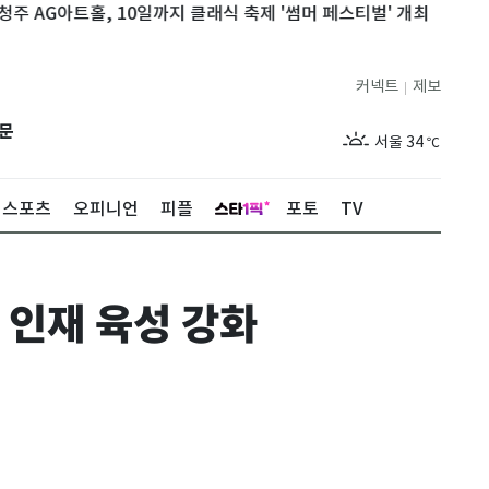
아트홀, 10일까지 클래식 축제 '썸머 페스티벌' 개최
'채널십오야'
커넥트
제보
|
제주
29
℃
문
서울
34
℃
부산
29
℃
스포츠
오피니언
피플
포토
TV
대구
34
℃
인천
34
℃
 인재 육성 강화
광주
34
℃
대전
35
℃
울산
29
℃
강릉
28
℃
제주
29
℃