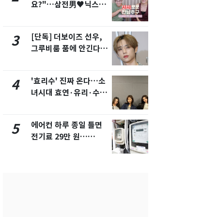
요?"…삼전男♥닉스女
의실에 남자
3:3 단체소개팅 예능 화
요"…경찰 
제
[단독] 더보이즈 선우,
전남광주 화
3
8
그루비룸 품에 안긴다…
교통사고로 
앳에어리어와 전속계약
지…6명 부
'효리수' 진짜 온다…소
[단독]중수
4
9
녀시대 효연·유리·수영
수사관 경력
유닛 출격 [N이슈]
진…법무사·
택' 유지
에어컨 하루 종일 틀면
축구협회, 
5
10
전기료 29만 원…
들 10여명 대
450kWh 넘으면 '요금
대' 의혹…
폭탄'
픽 예선 등