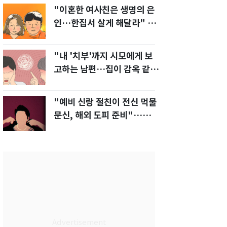
"이혼한 여사친은 생명의 은
인…한집서 살게 해달라" 남
편 요구에 '절망'
"내 '치부'까지 시모에게 보
고하는 남편…집이 감옥 같
다" 아내 고통
"예비 신랑 절친이 전신 먹물
문신, 해외 도피 준비"…예비
신부 '혼란'