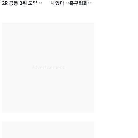
2R 공동 2위 도약…
니었다…축구협회장
통산 최다 21승 신기
출장에 부인 3회 동반
록 도전
'펑펑'