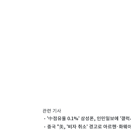
관련 기사
'中점유율 0.1%' 삼성폰, 인민일보에 '갤럭
중국 "美, '비자 취소' 경고로 아르헨·화웨