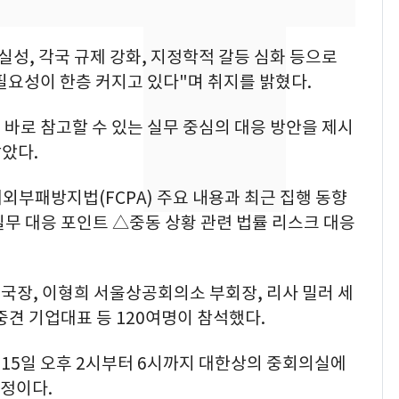
의실에 남자가 있어
요"…경찰 수사
실성, 각국 규제 강화, 지정학적 갈등 심화 등으로
[단독]중수청 가는 검찰
8
필요성이 한층 커지고 있다"며 취지를 밝혔다.
수사관 경력 합산 추
진…법무사·집행관 '혜
바로 참고할 수 있는 실무 중심의 대응 방안을 제시
택' 유지
전남광주 화정역 인근서
9
잡았다.
교통사고로 40대 심정
지…6명 부상
부패방지법(FCPA) 주요 내용과 최근 집행 동향
무 대응 포인트 △중동 상황 관련 법률 리스크 대응
축구협회, 외국인 심판
10
들 10여명 대상 '성 접
대' 의혹…월드컵·올림
국장, 이형희 서울상공회의소 부회장, 리사 밀러 세
픽 예선 등
·중견 기업대표 등 120여명이 참석했다.
15일 오후 2시부터 6시까지 대한상의 중회의실에
예정이다.