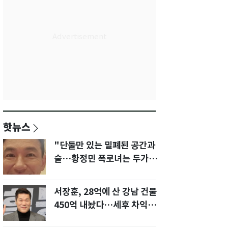
핫뉴스
"단둘만 있는 밀폐된 공간과
술…황정민 폭로녀는 두가지
에 집착했다"
서장훈, 28억에 산 강남 건물
450억 내놨다…세후 차익
280억 '잭팟'