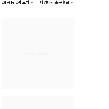
2R 공동 2위 도약…
니었다…축구협회장
통산 최다 21승 신기
출장에 부인 3회 동반
록 도전
'펑펑'