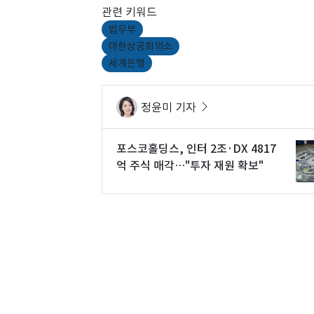
관련 키워드
법무부
대한상공회의소
세계은행
정윤미 기자
포스코홀딩스, 인터 2조·DX 4817
억 주식 매각…"투자 재원 확보"