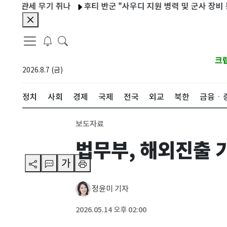
 관세 무기 쥐나
후티 반군 "사우디 지원 병력 및 군사 장비 등 타
크
2026.8.7 (금)
정치
사회
경제
국제
전국
외교
북한
금융ㆍ
보도자료
법무부, 해외진출 
가
정윤미 기자
2026.05.14 오후 02:00