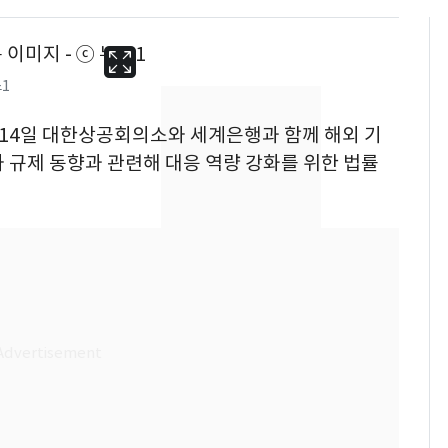
1
가 14일 대한상공회의소와 세계은행과 함께 해외 기
 규제 동향과 관련해 대응 역량 강화를 위한 법률
13호 태풍 '돌핀' 日오
6
키나와·가고시마현 접
근…26만명 대피령
"캐리비안 베이 여자 탈
7