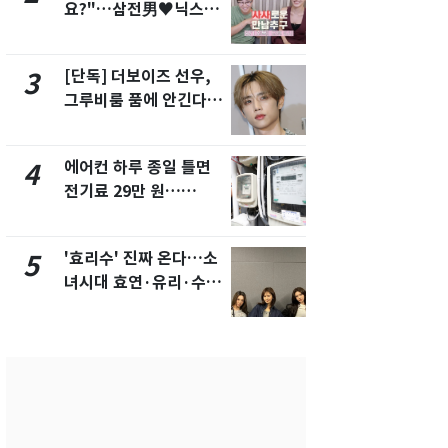
요?"…삼전男♥닉스女
의실에 남자
3:3 단체소개팅 예능 화
요"…경찰 
제
[단독] 더보이즈 선우,
[단독]중수
3
8
그루비룸 품에 안긴다…
수사관 경력
앳에어리어와 전속계약
진…법무사·
택' 유지
에어컨 하루 종일 틀면
전남광주 화
4
9
전기료 29만 원…
교통사고로 
450kWh 넘으면 '요금
지…6명 부
폭탄'
'효리수' 진짜 온다…소
축구협회, 
5
10
녀시대 효연·유리·수영
들 10여명 대
유닛 출격 [N이슈]
대' 의혹…
픽 예선 등