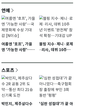
연예
여름엔 '호프', 가을
블핑 지수·제니·로제
엔 '가능한 사랑'…국
·리사, 데뷔 10주년
제영화제 수상 기대
이벤트 '완전체' 참석
감 [N이슈]
확정…기대감 UP
스포츠
박민지, 제주삼다수
'심판 성접대'가 끝 아