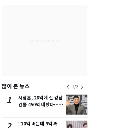
서울
29
℃
부산
28
℃
대구
28
℃
인천
30
℃
광주
29
℃
대전
27
℃
울산
27
℃
강릉
25
℃
많이 본 뉴스
1
/
2
제주
29
℃
서장훈, 28억에 산 강남
13호 태풍 '
1
6
건물 450억 내놨다…세
키나와·가고
후 차익 280억 '잭팟'
근…26만명
"10억 버는데 9억 써
"캐리비안 
2
7