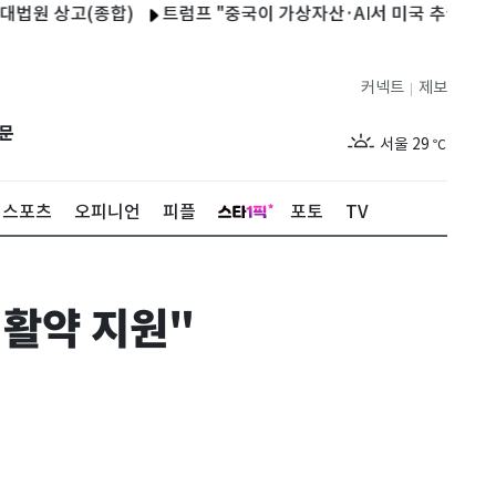
 상고(종합)
트럼프 "중국이 가상자산·AI서 미국 추월하게 둘 수
커넥트
제보
|
제주
29
℃
문
서울
29
℃
부산
28
℃
스포츠
오피니언
피플
포토
TV
대구
28
℃
인천
30
℃
 활약 지원"
광주
29
℃
대전
27
℃
울산
27
℃
강릉
25
℃
제주
29
℃