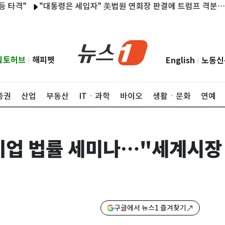
격"
"대통령은 세입자" 美법원 연회장 판결에 트럼프 격분…대법원
립토허브
해피펫
English
노동신
|
|
증권
산업
부동산
ITㆍ과학
바이오
생활ㆍ문화
연예
기업 법률 세미나…"세계시장
구글에서 뉴스1 즐겨찾기