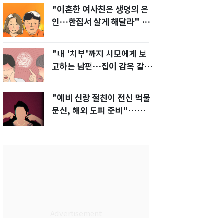
"이혼한 여사친은 생명의 은
인…한집서 살게 해달라" 남
편 요구에 '절망'
"내 '치부'까지 시모에게 보
고하는 남편…집이 감옥 같
다" 아내 고통
"예비 신랑 절친이 전신 먹물
문신, 해외 도피 준비"…예비
신부 '혼란'