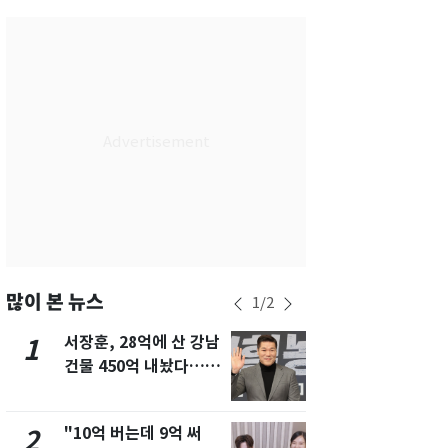
서울
34
℃
부산
33
℃
대구
32
℃
인천
36
℃
광주
34
℃
대전
36
℃
울산
32
℃
강릉
21
℃
많이 본 뉴스
1
/
2
제주
30
℃
서장훈, 28억에 산 강남
13호 태풍 '
1
6
건물 450억 내놨다…세
키나와·가고
후 차익 280억 '잭팟'
근…26만명
"10억 버는데 9억 써
낮 최고 37
2
7