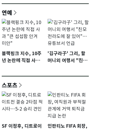
연예
블랙핑크 지수, 10주
'김구라子' 그리, 할
년 논란에 직접 사과
머니외 여행서 "친모
"큰 섭섭함 안겨 미
전라도에 잘 있어"…
안"
유튜브서 언급
스포츠
SF 이정후, 디트로이
인판티노 FIFA 회장,