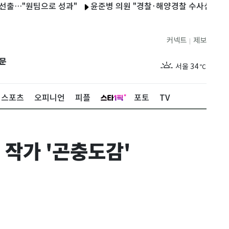
"원팀으로 성과"
윤준병 의원 "경찰·해양경찰 수사심의위원회 법
커넥트
제보
|
제주
30
℃
문
서울
34
℃
부산
33
℃
스포츠
오피니언
피플
포토
TV
대구
32
℃
인천
36
℃
작가 '곤충도감'
광주
34
℃
대전
36
℃
울산
32
℃
강릉
21
℃
제주
30
℃