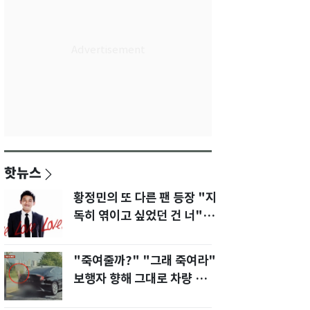
핫뉴스
황정민의 또 다른 팬 등장 "지
독히 엮이고 싶었던 건 너" 폭
로녀 직격
"죽여줄까?" "그래 죽여라"
보행자 향해 그대로 차량 돌진
한 운전자[영상]