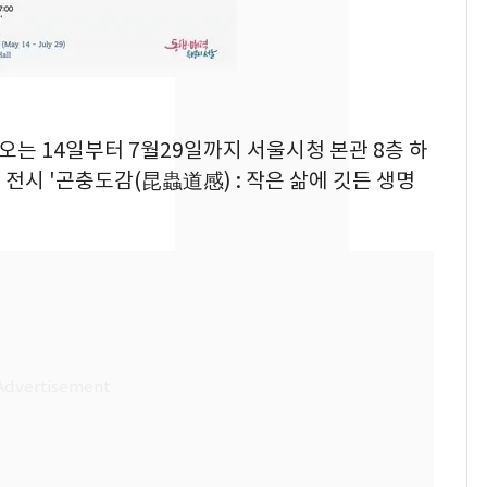
속…전국 곳곳 비 [오늘
날씨]
[단독]중수청 가는 검찰
8
수사관 경력 합산 추
진…법무사·집행관 '혜
 오는 14일부터 7월29일까지 서울시청 본관 8층 하
택' 유지
전시 '곤충도감(昆蟲道感) : 작은 삶에 깃든 생명
[단독] 경찰, '김부장'
9
제작사 회장 수사…자본
시장법 위반 의혹
"캐리비안 베이 여자 탈
10
의실에 남자가 있어
요"…경찰 수사