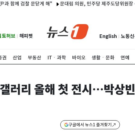
께 검찰 문닫게 해"
문대림 의원, 민주당 제주도당위원장 선출…
립토허브
해피펫
English
노동신
|
|
증권
산업
부동산
ITㆍ과학
바이오
생활ㆍ문화
연예
갤러리 올해 첫 전시…박상빈 
구글에서 뉴스1 즐겨찾기