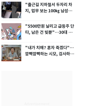
"출근길 지하철서 두자리 차
지, 업무 보는 100㎏ 남성…
부딪히면 신경질"
"5500만원 날리고 급등주 단
타, 남은 건 빚뿐"…30대 여
성 파혼 위기
"내가 치매? 혼자 죽겠다"…
깜빡깜빡하는 시모, 검사하라
하자 '발끈'