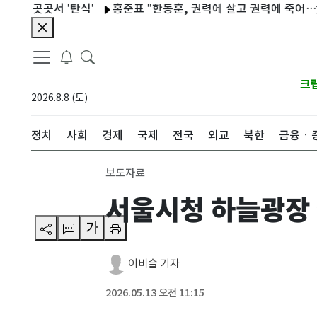
곳곳서 '탄식'
홍준표 "한동훈, 권력에 살고 권력에 죽어…尹과 함
크
2026.8.8 (토)
정치
사회
경제
국제
전국
외교
북한
금융ㆍ
보도자료
서울시청 하늘광장 
가
이비슬 기자
2026.05.13 오전 11:15