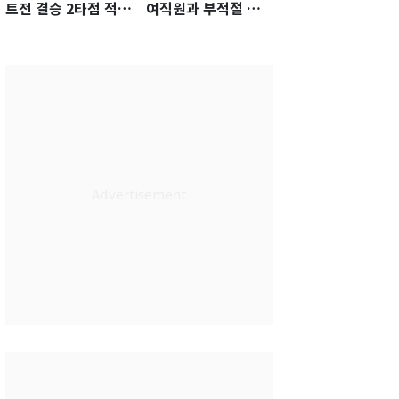
트전 결승 2타점 적시
여직원과 부적절 관
타…5-2 승리 견인
계에 거액 퇴직금 지
급 논란