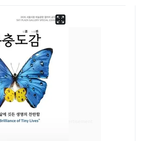
13호 태풍 '돌핀' 日오
6
키나와·가고시마현 접
근…26만명 대피령
낮 최고 37도 폭염 계
7