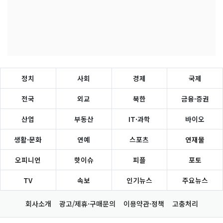
정치
사회
경제
국제
전국
외교
북한
금융·증권
산업
부동산
IT·과학
바이오
생활·문화
연예
스포츠
연재물
오피니언
핫이슈
피플
포토
TV
속보
인기뉴스
주요뉴스
회사소개
광고/제휴·구매문의
이용약관·정책
고충처리