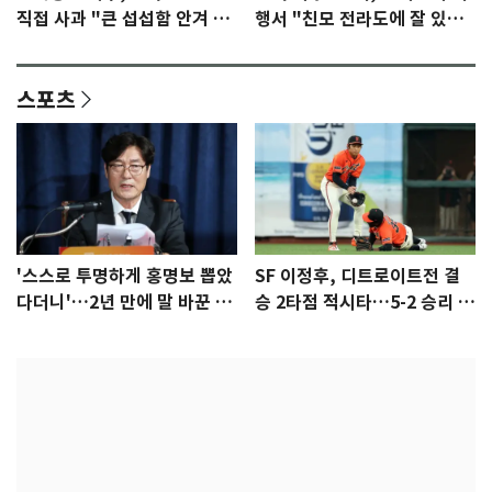
직접 사과 "큰 섭섭함 안겨 미
행서 "친모 전라도에 잘 있
안"
어"…유튜브서 언급
스포츠
'스스로 투명하게 홍명보 뽑았
SF 이정후, 디트로이트전 결
다더니'…2년 만에 말 바꾼 이
승 2타점 적시타…5-2 승리 견
임생
인