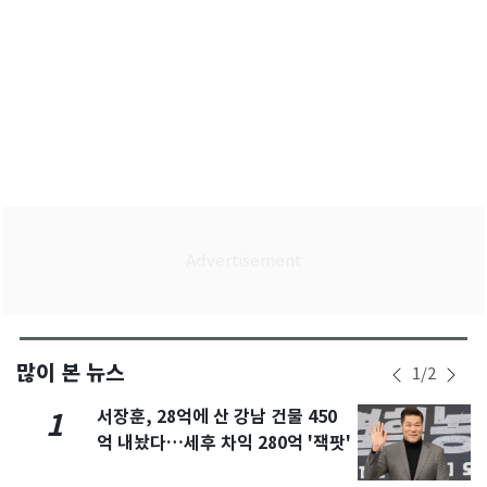
많이 본 뉴스
1
/
2
서장훈, 28억에 산 강남 건물 450
1
억 내놨다…세후 차익 280억 '잭팟'