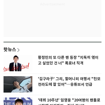
핫뉴스
황정민의 또 다른 팬 등장 "지독히 엮이
고 싶었던 건 너" 폭로녀 직격
'김구라子' 그리, 할머니외 여행서 "친모
전라도에 잘 있어"…유튜브서 언급
'데뷔 10주년' 임영웅 "20여명의 팬들로