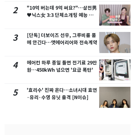
"10억 버는데 9억 써요?"…삼전男
2
♥닉스女 3:3 단체소개팅 예능 화
제
[단독] 더보이즈 선우, 그루비룸 품
3
에 안긴다…앳에어리어와 전속계약
에어컨 하루 종일 틀면 전기료 29만
4
원…450kWh 넘으면 '요금 폭탄'
'효리수' 진짜 온다…소녀시대 효연
5
·유리·수영 유닛 출격 [N이슈]