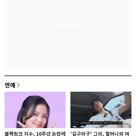
연예
블랙핑크 지수, 10주년 논란에
'김구라子' 그리, 할머니외 여