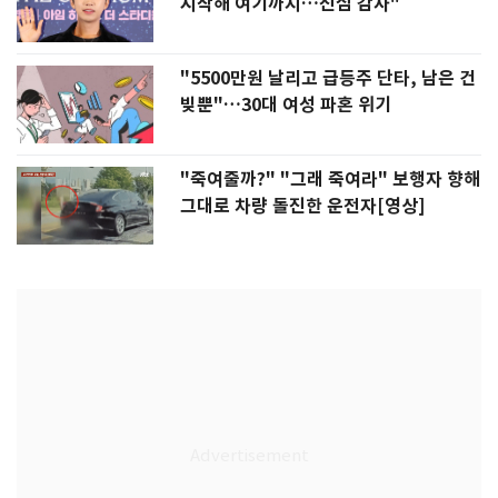
시작해 여기까지…진심 감사"
"5500만원 날리고 급등주 단타, 남은 건
빚뿐"…30대 여성 파혼 위기
"죽여줄까?" "그래 죽여라" 보행자 향해
그대로 차량 돌진한 운전자[영상]