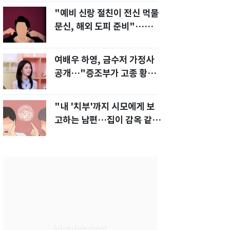
"예비 신랑 절친이 전신 먹물
문신, 해외 도피 준비"…예비
신부 '혼란'
여배우 하영, 금수저 가정사
공개…"증조부가 고종 황제
주치의"
"내 '치부'까지 시모에게 보
고하는 남편…집이 감옥 같
다" 아내 고통