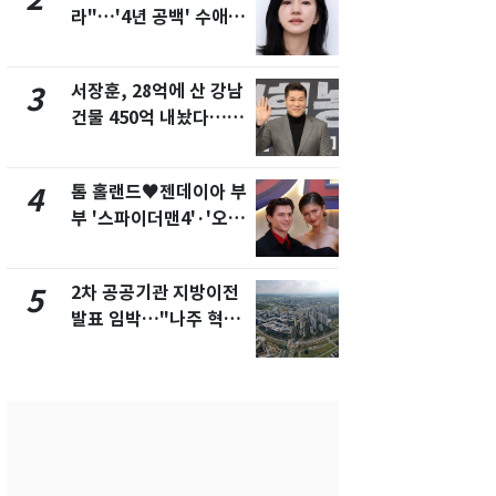
라"…'4년 공백' 수애,
의실에 남자
SNS 오픈·프로필 공개
요"…경찰 
화제
서장훈, 28억에 산 강남
2600만명 
3
8
건물 450억 내놨다…세
나나킥 베이
후 차익 280억 '잭팟'
의 깜짝 선물
톰 홀랜드♥젠데이아 부
축구협회, 
4
9
부 '스파이더맨4'·'오디
들 10여명 대
세이'로 극장 장악
대' 의혹…
픽 예선 등
2차 공공기관 지방이전
美 상원 클
5
10
발표 임박…"나주 혁신
리 난항…민
도시 최적"
·AML 보완