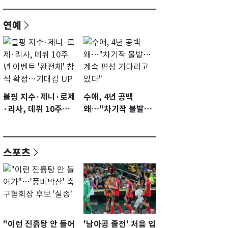
연예
블핑 지수·제니·로제
수애, 4년 공백
·리사, 데뷔 10주년
왜…"차기작 불발…
이벤트 '완전체' 참석
계속 편성 기다리고
확정…기대감 UP
있다"
스포츠
"이런 진흙탕 안 들어
'남아공 졸전' 처음 입