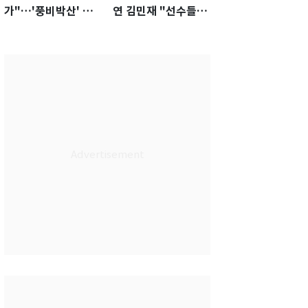
가"…'풍비박산' 축
연 김민재 "선수들도
구협회장 후보 '실종'
못 하기는 했다"