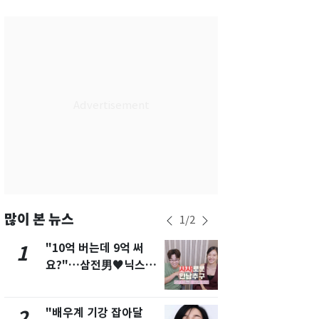
서울
37
℃
부산
35
℃
대구
39
℃
인천
37
℃
광주
38
℃
대전
37
℃
울산
33
℃
강릉
31
℃
많이 본 뉴스
1
/
2
제주
31
℃
"10억 버는데 9억 써
에어컨 하루
1
6
요?"…삼전男♥닉스女
전기료 29만
3:3 단체소개팅 예능 화
450kWh 
제
폭탄'
"배우계 기강 잡아달
"캐리비안 
2
7