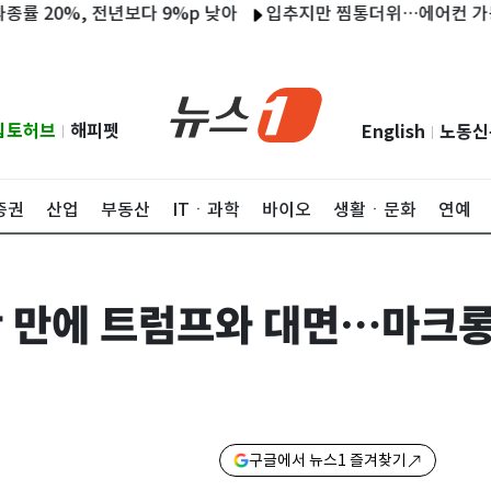
, 전년보다 9%p 낮아
입추지만 찜통더위…에어컨 가동 '공용공
립토허브
해피펫
English
노동신
|
|
증권
산업
부동산
ITㆍ과학
바이오
생활ㆍ문화
연예
반 만에 트럼프와 대면…마크롱
구글에서 뉴스1 즐겨찾기