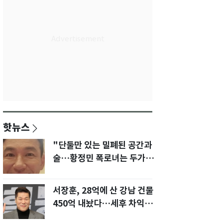
핫뉴스
"단둘만 있는 밀폐된 공간과
술…황정민 폭로녀는 두가지
에 집착했다"
서장훈, 28억에 산 강남 건물
450억 내놨다…세후 차익
280억 '잭팟'