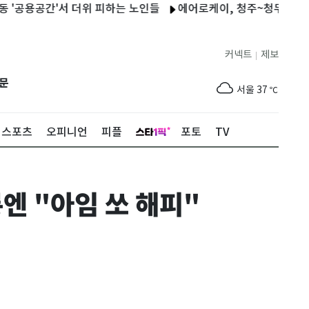
간'서 더위 피하는 노인들
에어로케이, 청주~청두 노선 운항허가
커넥트
제보
|
제주
31
℃
문
서울
37
℃
부산
35
℃
스포츠
오피니언
피플
포토
TV
대구
39
℃
인천
37
℃
엔 "아임 쏘 해피"
광주
38
℃
대전
37
℃
울산
33
℃
강릉
31
℃
제주
31
℃