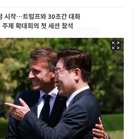
정 시작…트럼프와 30초간 대화
' 주제 확대회의 첫 세션 참석
에어컨 하루 종일 틀면
6
전기료 29만 원…
450kWh 넘으면 '요금
폭탄'
"캐리비안 베이 여자 탈
7