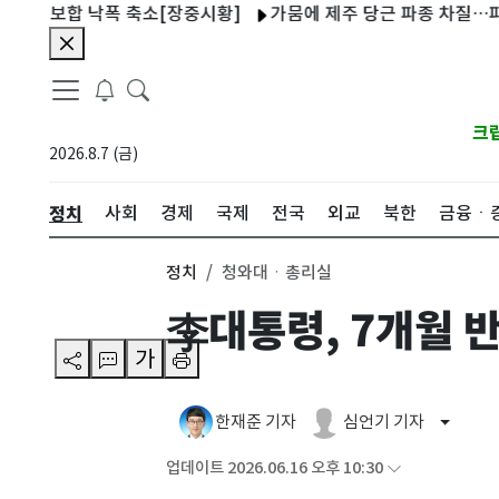
합 낙폭 축소[장중시황]
가뭄에 제주 당근 파종 차질…파종률 20%
크
2026.8.7 (금)
정치
사회
경제
국제
전국
외교
북한
금융ㆍ
정치
청와대ㆍ총리실
李대통령, 7개월 
가
한재준 기자
심언기 기자
업데이트 2026.06.16 오후 10:30