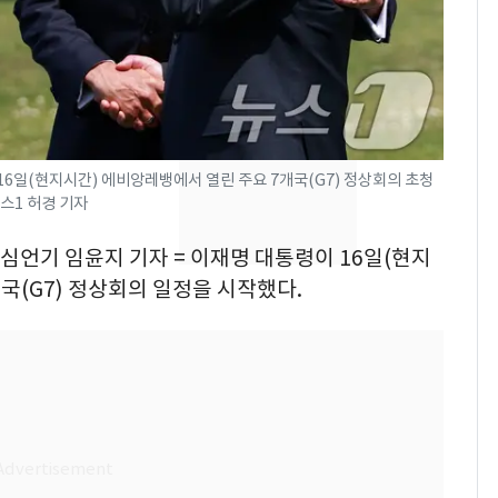
의실에 남자가 있어
요"…경찰 수사
2600만명 사로잡은 '바
8
나나킥 베이비'…농심
의 깜짝 선물
6일(현지시간) 에비앙레뱅에서 열린 주요 7개국(G7) 정상회의 초청
축구협회, 외국인 심판
9
뉴스1 허경 기자
들 10여명 대상 '성 접
대' 의혹…월드컵·올림
 심언기 임윤지 기자 = 이재명 대통령이 16일(현지
픽 예선 등
국(G7) 정상회의 일정을 시작했다.
美 상원 클래리티법 처
10
리 난항…민주당 "윤리
·AML 보완 우선"