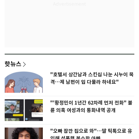
핫뉴스
"호텔서 상간남과 스킨십 나눈 시누이 목
격…제 남편이 입 다물라 하네요"
"'황정민이 1년간 62차례 먼저 전화" 불
륜 의혹 여성과의 통화내역 공개
"오빠 잠깐 집으로 와"…딸 틱톡으로 유
인해 성폭행 복수한 아빠