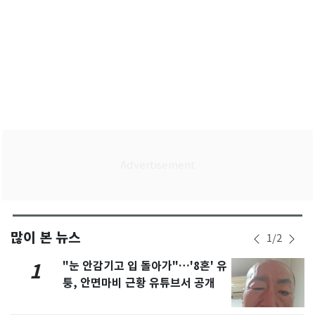
많이 본 뉴스
1
/
2
"눈 안감기고 입 돌아가"…'8혼' 유
1
퉁, 안면마비 근황 유튜브서 공개