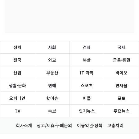
정치
사회
경제
국제
전국
외교
북한
금융·증권
산업
부동산
IT·과학
바이오
생활·문화
연예
스포츠
연재물
오피니언
핫이슈
피플
포토
TV
속보
인기뉴스
주요뉴스
회사소개
광고/제휴·구매문의
이용약관·정책
고충처리