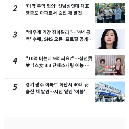
'마약 투약 혐의' 신남성연대 대표
2
영종도 아파트서 숨진 채 발견
"배우계 기강 잡아달라"…'4년 공
3
백' 수애, SNS 오픈·프로필 공개
화제
"10억 버는데 9억 써요?"…삼전男
4
♥닉스女 3:3 단체소개팅 예능 화
제
경기 광주 아파트 화단서 40대 女
5
숨진 채 발견…시신 옆엔 '이불'