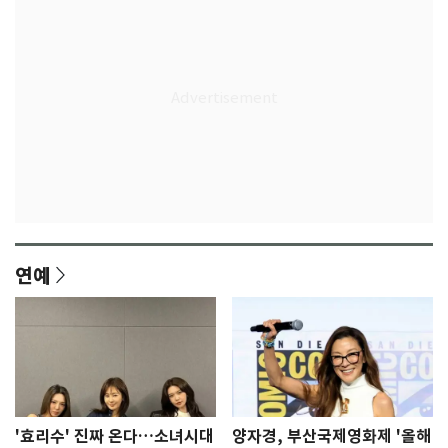
연예
'효리수' 진짜 온다…소녀시대
양자경, 부산국제영화제 '올해