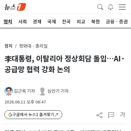
정치
사회
경제
국제
전국
외교
북한
금융ㆍ증권
정치
청와대ㆍ총리실
李대통령, 이탈리아 정상회담 돌입…AI·
공급망 협력 강화 논의
김근욱 기자
심언기 기자
2026.06.11 오후 06:47
가
구글에서 뉴스1 즐겨찾기