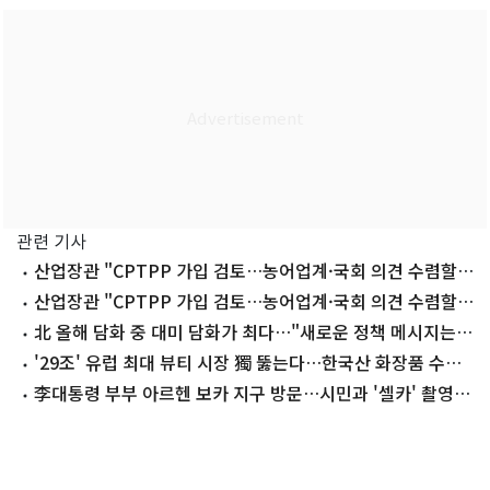
관련 기사
산업장관 "CPTPP 가입 검토…농어업계·국회 의견 수렴할
것"(종합)
산업장관 "CPTPP 가입 검토…농어업계·국회 의견 수렴할
것"
北 올해 담화 중 대미 담화가 최다…"새로운 정책 메시지는
없어"
'29조' 유럽 최대 뷰티 시장 獨 뚫는다…한국산 화장품 수입
108%↑
李대통령 부부 아르헨 보카 지구 방문…시민과 '셀카' 촬영하
며 소통