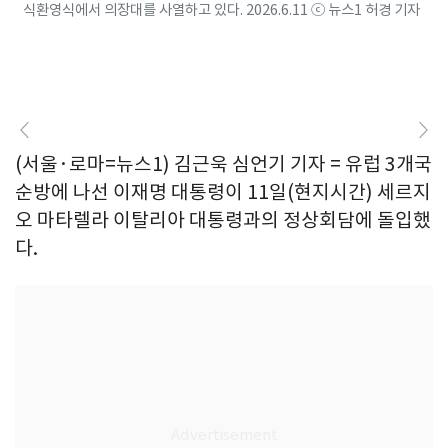
식환영식에서 의장대를 사열하고 있다. 2026.6.11 ⓒ 뉴스1 허경 기자
(서울·로마=뉴스1) 김근욱 심언기 기자 = 유럽 3개국
순방에 나선 이재명 대통령이 11일(현지시간) 세르지
오 마타렐라 이탈리아 대통령과의 정상회담에 돌입했
다.