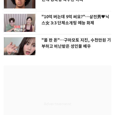
"10억 버는데 9억 써요?"…삼전男♥닉
스女 3:3 단체소개팅 예능 화제
"몸 판 돈"…구마모토 지진, 수천만원 기
부하고 비난받은 성인물 배우