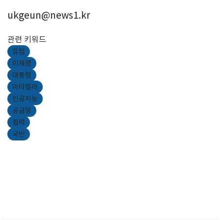
ukgeun@news1.kr
관련 키워드
유럽
이재명
대통령
마타렐라
인공지능
공급망
협력
국빈