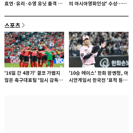
효연·유리·수영 유닛 출격 [N
의 아시아영화인상' 수상…15
이슈]
년만에 부산 온다
스포츠
'16일 간 4경기' 결코 가볍지
'10승 에이스' 한화 왕옌청, 아
않은 축구대표팀 '임시 감독'
시안게임서 한국전 '표적 등
무게
판' 가능성