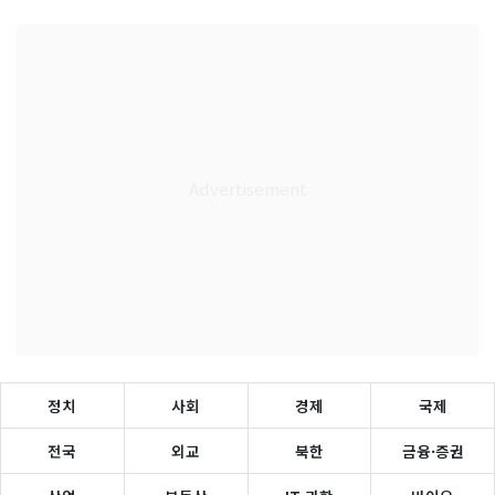
정치
사회
경제
국제
전국
외교
북한
금융·증권