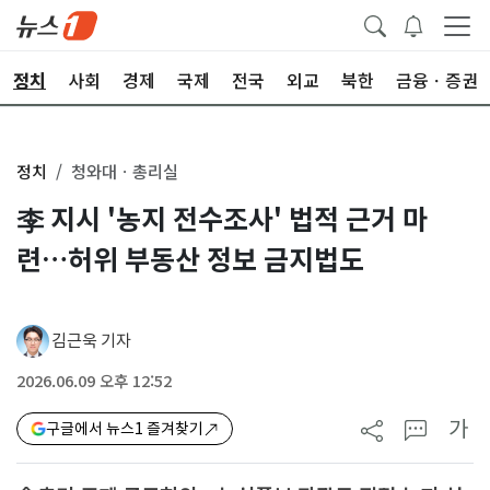
정치
사회
경제
국제
전국
외교
북한
금융ㆍ증권
정치
청와대ㆍ총리실
李 지시 '농지 전수조사' 법적 근거 마
련…허위 부동산 정보 금지법도
김근욱 기자
2026.06.09 오후 12:52
가
구글에서 뉴스1 즐겨찾기