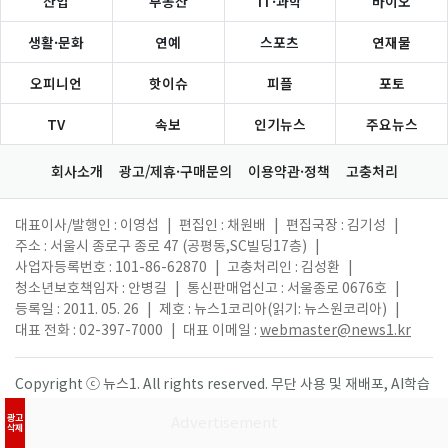
산업
부동산
IT·과학
바이오
생활·문화
연예
스포츠
연재물
오피니언
핫이슈
피플
포토
TV
속보
인기뉴스
주요뉴스
회사소개
광고/제휴·구매문의
이용약관·정책
고충처리
대표이사/발행인 : 이영섭
|
편집인 : 채원배
|
편집국장 : 김기성
|
주소 : 서울시 종로구 종로 47 (공평동,SC빌딩17층)
|
사업자등록번호 : 101-86-62870
|
고충처리인 : 김성환
|
청소년보호책임자 : 안병길
|
통신판매업신고 : 서울종로 0676호
|
등록일 : 2011. 05. 26
|
제호 : 뉴스1코리아(읽기: 뉴스원코리아)
|
대표 전화 : 02-397-7000
|
대표 이메일 :
webmaster@news1.kr
Copyright ⓒ 뉴스1. All rights reserved. 무단 사용 및 재배포, AI학습
활용 금지.
광고
삭제