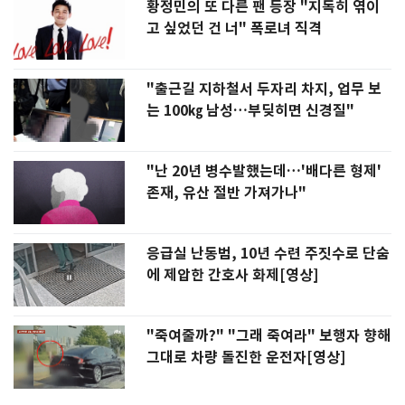
황정민의 또 다른 팬 등장 "지독히 엮이
고 싶었던 건 너" 폭로녀 직격
"출근길 지하철서 두자리 차지, 업무 보
는 100㎏ 남성…부딪히면 신경질"
"난 20년 병수발했는데…'배다른 형제'
존재, 유산 절반 가져가나"
응급실 난동범, 10년 수련 주짓수로 단숨
에 제압한 간호사 화제[영상]
"죽여줄까?" "그래 죽여라" 보행자 향해
그대로 차량 돌진한 운전자[영상]