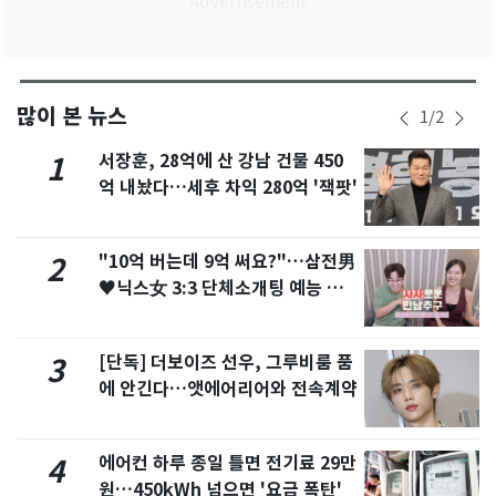
많이 본 뉴스
1
/
2
서장훈, 28억에 산 강남 건물 450
1
억 내놨다…세후 차익 280억 '잭팟'
"10억 버는데 9억 써요?"…삼전男
2
♥닉스女 3:3 단체소개팅 예능 화
제
[단독] 더보이즈 선우, 그루비룸 품
3
에 안긴다…앳에어리어와 전속계약
에어컨 하루 종일 틀면 전기료 29만
4
원…450kWh 넘으면 '요금 폭탄'