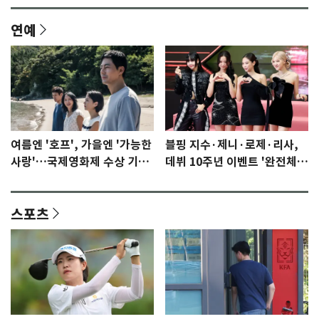
연예
여름엔 '호프', 가을엔 '가능한
블핑 지수·제니·로제·리사,
사랑'…국제영화제 수상 기대
데뷔 10주년 이벤트 '완전체'
감 [N이슈]
참석 확정…기대감 UP
스포츠