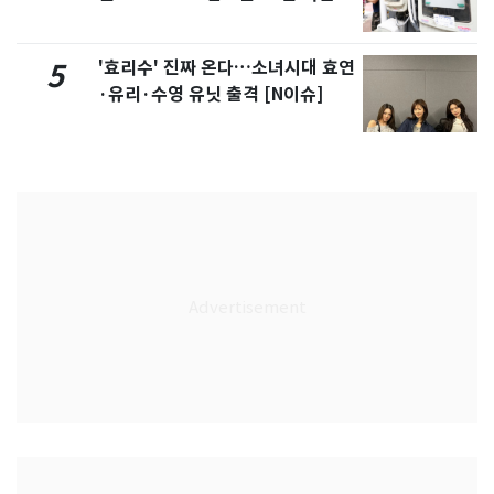
'효리수' 진짜 온다…소녀시대 효연
5
·유리·수영 유닛 출격 [N이슈]