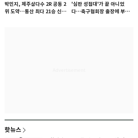
박민지, 제주삼다수 2R 공동 2
'심판 성접대'가 끝 아니었
위 도약…통산 최다 21승 신기
다…축구협회장 출장에 부인
록 도전
3회 동반 '펑펑'
핫뉴스