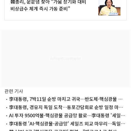
韓총리, 운문댐 찾아 "가뭄 장기화 대비
비상급수 체계 즉시 가동 준비"
관련 기사
李대통령, 7박11일 순방 마치고 귀국…반도체·핵심광물 성
과
李대통령, 경유지 독일 도착…동포간담회로 순방 일정 마무
리
AI 투자 9500억불·핵심광물 공급망 활로…李대통령 '세일즈
외교' 종반
李대통령 'AI·핵심광물·공급망' 세일즈 외교 마무리…독일