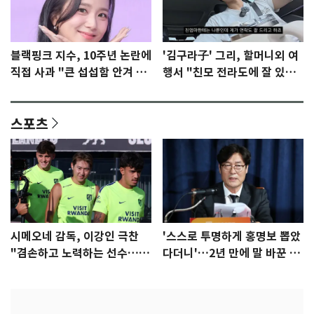
블랙핑크 지수, 10주년 논란에
'김구라子' 그리, 할머니외 여
직접 사과 "큰 섭섭함 안겨 미
행서 "친모 전라도에 잘 있
안"
어"…유튜브서 언급
스포츠
시메오네 감독, 이강인 극찬
'스스로 투명하게 홍명보 뽑았
"겸손하고 노력하는 선수…좋
다더니'…2년 만에 말 바꾼 이
은 첫인상"
임생