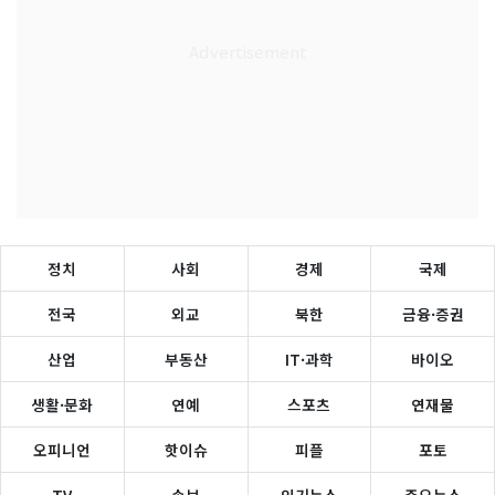
정치
사회
경제
국제
전국
외교
북한
금융·증권
산업
부동산
IT·과학
바이오
생활·문화
연예
스포츠
연재물
오피니언
핫이슈
피플
포토
TV
속보
인기뉴스
주요뉴스