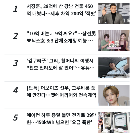
서장훈, 28억에 산 강남 건물 450
1
억 내놨다…세후 차익 280억 '잭팟'
"10억 버는데 9억 써요?"…삼전男
2
♥닉스女 3:3 단체소개팅 예능 화
제
'김구라子' 그리, 할머니외 여행서
3
"친모 전라도에 잘 있어"…유튜브
서 언급
[단독] 더보이즈 선우, 그루비룸 품
4
에 안긴다…앳에어리어와 전속계약
에어컨 하루 종일 틀면 전기료 29만
5
원…450kWh 넘으면 '요금 폭탄'