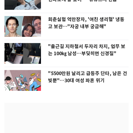
회춘실험 억만장자, '여친 생리혈' 냉동
고 보관…"자궁 내부 궁금해"
"출근길 지하철서 두자리 차지, 업무 보
는 100㎏ 남성…부딪히면 신경질"
"5500만원 날리고 급등주 단타, 남은 건
빚뿐"…30대 여성 파혼 위기