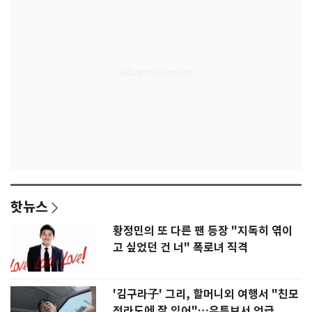
핫뉴스
황정민의 또 다른 팬 등장 "지독히 엮이
고 싶었던 건 너" 폭로녀 직격
'김구라子' 그리, 할머니외 여행서 "친모
전라도에 잘 있어"…유튜브서 언급