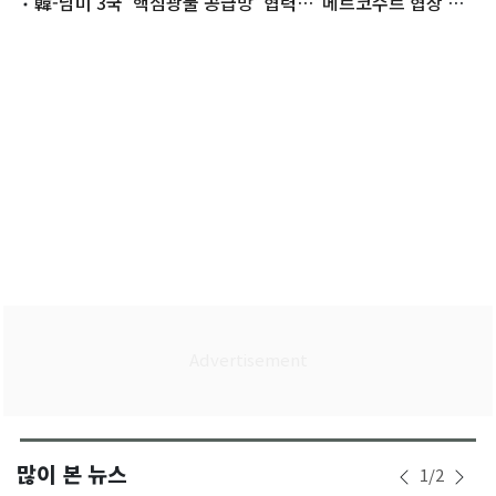
경유해 귀국
韓-남미 3국 '핵심광물 공급망' 협력…"메르코수르 협상 재
개"(종합)
많이 본 뉴스
1
/
2