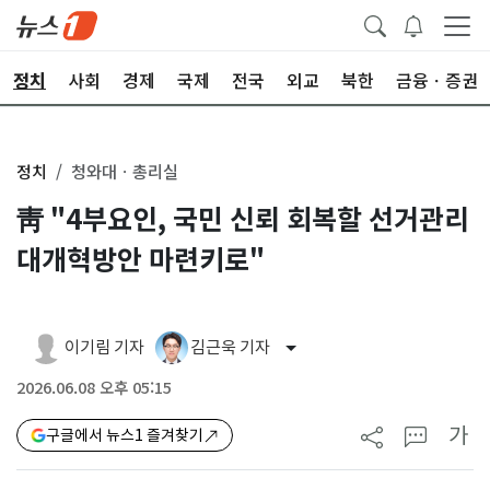
정치
사회
경제
국제
전국
외교
북한
금융ㆍ증권
정치
청와대ㆍ총리실
靑 "4부요인, 국민 신뢰 회복할 선거관리
대개혁방안 마련키로"
이기림 기자
김근욱 기자
2026.06.08 오후 05:15
가
구글에서 뉴스1 즐겨찾기