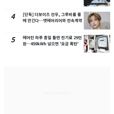
서 언급
[단독] 더보이즈 선우, 그루비룸 품
4
에 안긴다…앳에어리어와 전속계약
에어컨 하루 종일 틀면 전기료 29만
5
원…450kWh 넘으면 '요금 폭탄'