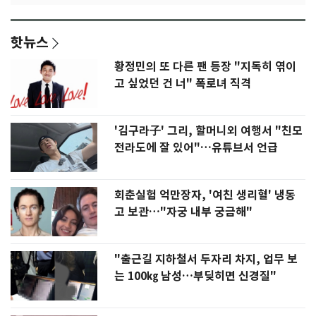
핫뉴스
황정민의 또 다른 팬 등장 "지독히 엮이
고 싶었던 건 너" 폭로녀 직격
'김구라子' 그리, 할머니외 여행서 "친모
전라도에 잘 있어"…유튜브서 언급
회춘실험 억만장자, '여친 생리혈' 냉동
고 보관…"자궁 내부 궁금해"
"출근길 지하철서 두자리 차지, 업무 보
는 100㎏ 남성…부딪히면 신경질"