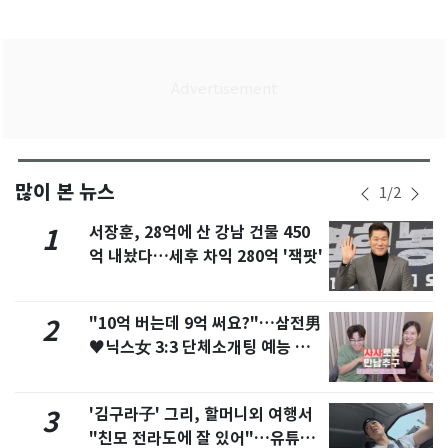
많이 본 뉴스
1
/
2
서장훈, 28억에 산 강남 건물 450
1
억 내놨다…세후 차익 280억 '잭팟'
"10억 버는데 9억 써요?"…삼전男
2
♥닉스女 3:3 단체소개팅 예능 화
제
'김구라子' 그리, 할머니외 여행서
3
"친모 전라도에 잘 있어"…유튜브