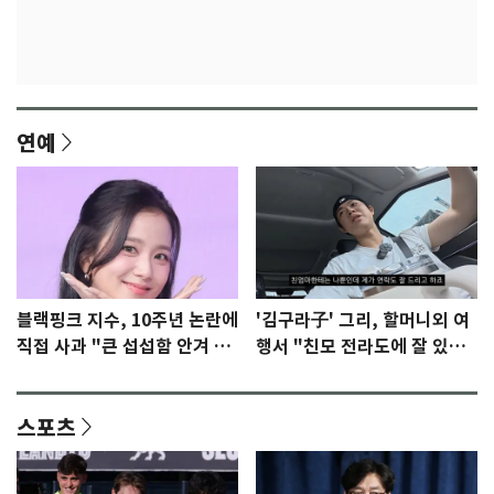
연예
블랙핑크 지수, 10주년 논란에
'김구라子' 그리, 할머니외 여
직접 사과 "큰 섭섭함 안겨 미
행서 "친모 전라도에 잘 있
안"
어"…유튜브서 언급
스포츠