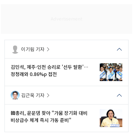
이기림 기자
김민석, 제주·인천 승리로 '선두 탈환'…
정청래와 0.86%p 접전
김근욱 기자
韓총리, 운문댐 찾아 "가뭄 장기화 대비
비상급수 체계 즉시 가동 준비"