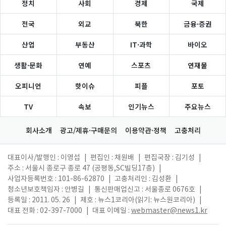
정치
사회
경제
국제
전국
외교
북한
금융·증권
산업
부동산
IT·과학
바이오
생활·문화
연예
스포츠
연재물
오피니언
핫이슈
피플
포토
TV
속보
인기뉴스
주요뉴스
회사소개
광고/제휴·구매문의
이용약관·정책
고충처리
대표이사/발행인 : 이영섭
|
편집인 : 채원배
|
편집국장 : 김기성
|
주소 : 서울시 종로구 종로 47 (공평동,SC빌딩17층)
|
사업자등록번호 : 101-86-62870
|
고충처리인 : 김성환
|
청소년보호책임자 : 안병길
|
통신판매업신고 : 서울종로 0676호
|
등록일 : 2011. 05. 26
|
제호 : 뉴스1코리아(읽기: 뉴스원코리아)
|
대표 전화 : 02-397-7000
|
대표 이메일 :
webmaster@news1.kr