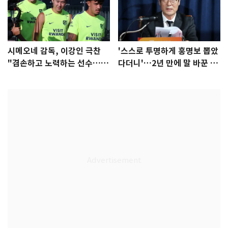
시메오네 감독, 이강인 극찬
'스스로 투명하게 홍명보 뽑았
"겸손하고 노력하는 선수…좋
다더니'…2년 만에 말 바꾼 이
은 첫인상"
임생