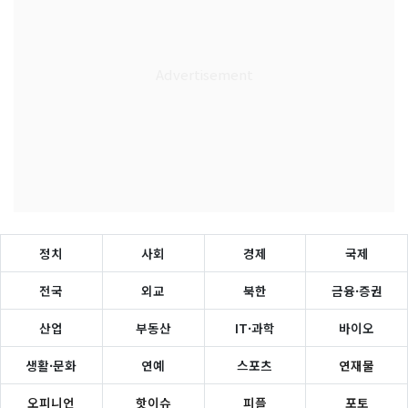
정치
사회
경제
국제
전국
외교
북한
금융·증권
산업
부동산
IT·과학
바이오
생활·문화
연예
스포츠
연재물
오피니언
핫이슈
피플
포토