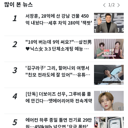
많이 본 뉴스
1
/
2
서장훈, 28억에 산 강남 건물 450
1
억 내놨다…세후 차익 280억 '잭팟'
"10억 버는데 9억 써요?"…삼전男
2
♥닉스女 3:3 단체소개팅 예능 화
제
'김구라子' 그리, 할머니외 여행서
3
"친모 전라도에 잘 있어"…유튜브
서 언급
[단독] 더보이즈 선우, 그루비룸 품
4
에 안긴다…앳에어리어와 전속계약
에어컨 하루 종일 틀면 전기료 29만
5
원…450kWh 넘으면 '요금 폭탄'