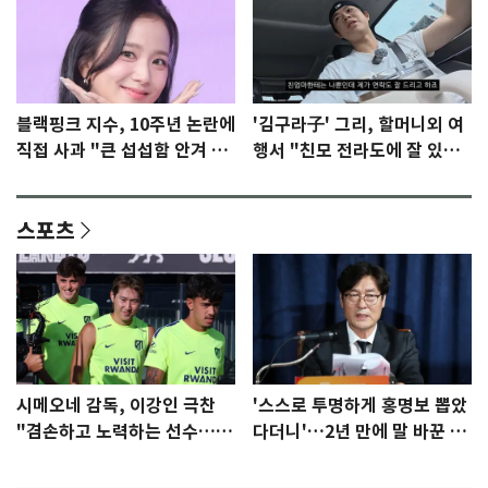
블랙핑크 지수, 10주년 논란에
'김구라子' 그리, 할머니외 여
직접 사과 "큰 섭섭함 안겨 미
행서 "친모 전라도에 잘 있
안"
어"…유튜브서 언급
스포츠
시메오네 감독, 이강인 극찬
'스스로 투명하게 홍명보 뽑았
"겸손하고 노력하는 선수…좋
다더니'…2년 만에 말 바꾼 이
은 첫인상"
임생