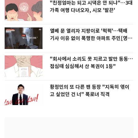
"친정엄마는 되고 시댁은 안 되냐"…3대
가족 여행 다녀오자, 시모 '발끈'
엘베 문 열리자 지팡이로 '퍽퍽'…택배
기사 이유 없이 폭행한 아파트 주민[영
상]
"회사에서 소리도 못 지르고 발만 동동…
점심때 심심해서 산 복권이 1등"
황정민의 또 다른 팬 등장 "지독히 엮이
고 싶었던 건 너" 폭로녀 직격