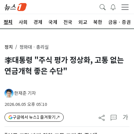
정치
사회
경제
국제
전국
외교
북한
금융ㆍ증권
정치
청와대ㆍ총리실
李대통령 "주식 평가 정상화, 고통 없는
연금개혁 좋은 수단"
한재준 기자
2026.06.05 오후 05:10
가
구글에서 뉴스1 즐겨찾기