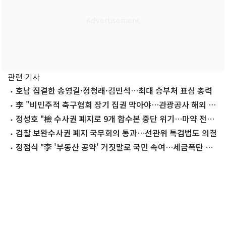
관련 기사
호남 집결한 송영길·정청래·김민석…최대 승부처 표심 총력
李 "비민주적 축구협회 장기 집권 막아야…관광공사 해외 지
사 너무 많다"(종합)
정성호 "檢 수사권 폐지로 9개 합수본 중단 위기…마약 전담
청 필요"
검찰 보완수사권 폐지 국무회의 통과…선관위 특검법도 의결
정점식 "李 '부동산 공약' 거짓말로 국민 속여…세금폭탄 투
하"