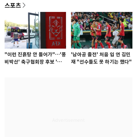
스포츠
"이런 진흙탕 안 들어가"…'풍
'남아공 졸전' 처음 입 연 김민
비박산' 축구협회장 후보 '실
재 "선수들도 못 하기는 했다"
종'