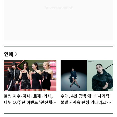
연예
블핑 지수·제니·로제·리사,
수애, 4년 공백 왜…"차기작
데뷔 10주년 이벤트 '완전체'
불발…계속 편성 기다리고 있
참석 확정…기대감 UP
다"