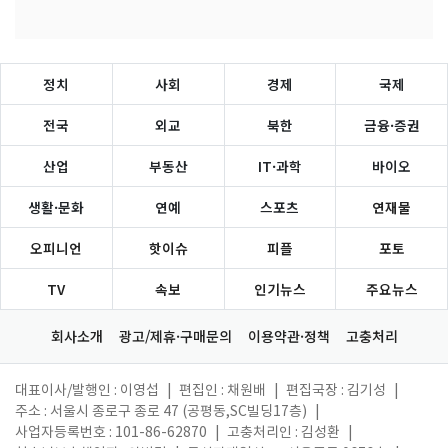
정치
사회
경제
국제
전국
외교
북한
금융·증권
산업
부동산
IT·과학
바이오
생활·문화
연예
스포츠
연재물
오피니언
핫이슈
피플
포토
TV
속보
인기뉴스
주요뉴스
회사소개
광고/제휴·구매문의
이용약관·정책
고충처리
대표이사/발행인 : 이영섭
|
편집인 : 채원배
|
편집국장 : 김기성
|
주소 : 서울시 종로구 종로 47 (공평동,SC빌딩17층)
|
사업자등록번호 : 101-86-62870
|
고충처리인 : 김성환
|