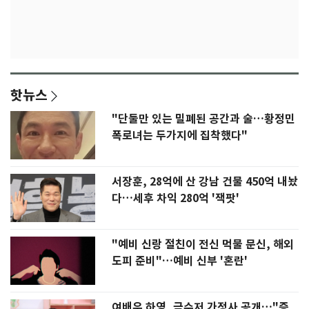
핫뉴스
"단둘만 있는 밀폐된 공간과 술…황정민
폭로녀는 두가지에 집착했다"
서장훈, 28억에 산 강남 건물 450억 내놨
다…세후 차익 280억 '잭팟'
"예비 신랑 절친이 전신 먹물 문신, 해외
도피 준비"…예비 신부 '혼란'
여배우 하영, 금수저 가정사 공개…"증