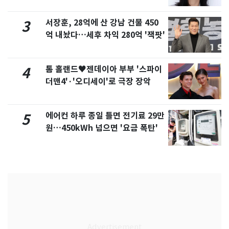
화제
서장훈, 28억에 산 강남 건물 450
3
억 내놨다…세후 차익 280억 '잭팟'
톰 홀랜드♥젠데이아 부부 '스파이
4
더맨4'·'오디세이'로 극장 장악
에어컨 하루 종일 틀면 전기료 29만
5
원…450kWh 넘으면 '요금 폭탄'