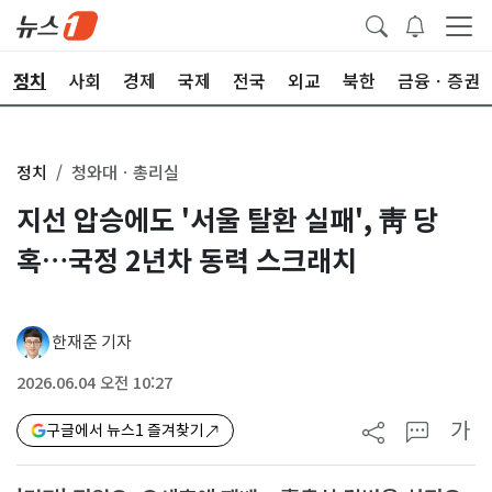
정치
사회
경제
국제
전국
외교
북한
금융ㆍ증권
정치
청와대ㆍ총리실
지선 압승에도 '서울 탈환 실패', 靑 당
혹…국정 2년차 동력 스크래치
한재준 기자
2026.06.04 오전 10:27
가
구글에서 뉴스1 즐겨찾기