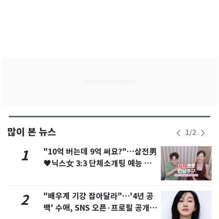
많이 본 뉴스
1
/
2
"10억 버는데 9억 써요?"…삼전男
1
♥닉스女 3:3 단체소개팅 예능 화
제
"배우계 기강 잡아달라"…'4년 공
2
백' 수애, SNS 오픈·프로필 공개