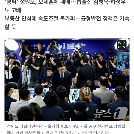
'명픽' 정원오, 오세훈에 패배…靑출신 김병욱·하정우
도 고배
부동산 민심에 속도조절 불가피…균형발전 정책은 가속
할 듯
정원오 더불어민주당 서울시장 후보가 4일 서울 중구 선거캠프 상황실
에서 낙선 인사를 하고 있다. 2026.6.4 ⓒ 뉴스1 안은나 기자