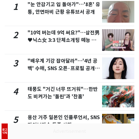
"눈 안감기고 입 돌아가"…'8혼' 유
1
퉁, 안면마비 근황 유튜브서 공개
"10억 버는데 9억 써요?"…삼전男
2
♥닉스女 3:3 단체소개팅 예능 화
제
"배우계 기강 잡아달라"…'4년 공
3
백' 수애, SNS 오픈·프로필 공개
화제
태풍도 "거긴 너무 뜨거워"…한반
4
도 비켜가는 '돌핀'과 '찬홈'
용산 거주 일본인 인플루언서, SNS
5
라이브방송 도중 사망
광고
삭제