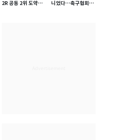
2R 공동 2위 도약…
니었다…축구협회장
통산 최다 21승 신기
출장에 부인 3회 동반
록 도전
'펑펑'