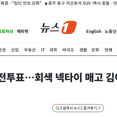
단 안보 강화"
광주 동구 지산동서 SUV·택시 충돌…인명피해 
립토허브
해피펫
English
노동신
|
|
증권
산업
부동산
ITㆍ과학
바이오
생활ㆍ문화
연예
사전투표…회색 넥타이 매고 김
구글에서 뉴스1 즐겨찾기