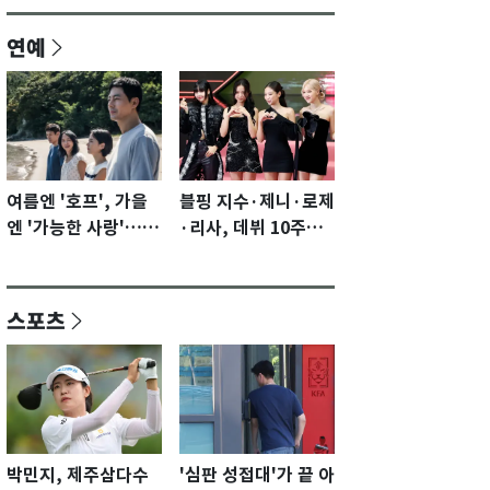
연예
여름엔 '호프', 가을
블핑 지수·제니·로제
엔 '가능한 사랑'…국
·리사, 데뷔 10주년
제영화제 수상 기대
이벤트 '완전체' 참석
감 [N이슈]
확정…기대감 UP
스포츠
박민지, 제주삼다수
'심판 성접대'가 끝 아