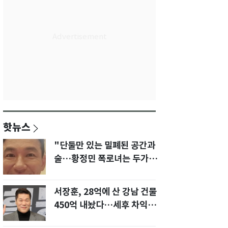
핫뉴스
"단둘만 있는 밀폐된 공간과
술…황정민 폭로녀는 두가지
에 집착했다"
서장훈, 28억에 산 강남 건물
450억 내놨다…세후 차익
280억 '잭팟'