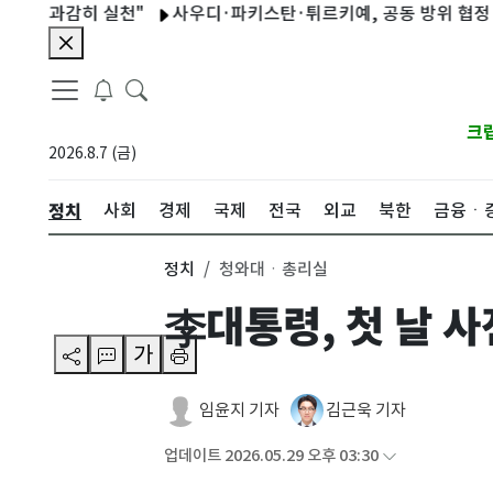
감히 실천"
사우디·파키스탄·튀르키예, 공동 방위 협정 체결…"집
크
2026.8.7 (금)
정치
사회
경제
국제
전국
외교
북한
금융ㆍ
정치
청와대ㆍ총리실
李대통령, 첫 날 
가
임윤지 기자
김근욱 기자
업데이트 2026.05.29 오후 03:30