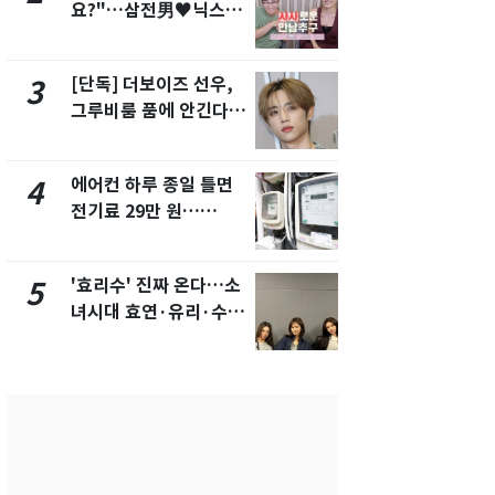
요?"…삼전男♥닉스女
의실에 남자
3:3 단체소개팅 예능 화
요"…경찰 
제
[단독] 더보이즈 선우,
전남광주 화
3
8
그루비룸 품에 안긴다…
교통사고로 
앳에어리어와 전속계약
지…6명 부
에어컨 하루 종일 틀면
[단독]중수
4
9
전기료 29만 원…
수사관 경력
450kWh 넘으면 '요금
진…법무사·
폭탄'
택' 유지
'효리수' 진짜 온다…소
축구협회, 
5
10
녀시대 효연·유리·수영
들 10여명 대
유닛 출격 [N이슈]
대' 의혹…
픽 예선 등