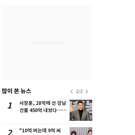
서울
32
℃
부산
28
℃
대구
32
℃
인천
31
℃
광주
31
℃
대전
31
℃
울산
29
℃
강릉
26
℃
많이 본 뉴스
1
/
2
제주
28
℃
서장훈, 28억에 산 강남
13호 태풍 '
1
6
건물 450억 내놨다…세
키나와·가고
후 차익 280억 '잭팟'
근…26만명
"10억 버는데 9억 써
"캐리비안 
2
7