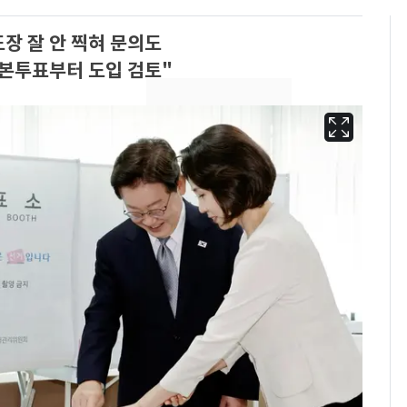
장 잘 안 찍혀 문의도
본투표부터 도입 검토"
13호 태풍 '돌핀' 日오
6
키나와·가고시마현 접
근…26만명 대피령
"캐리비안 베이 여자 탈
7