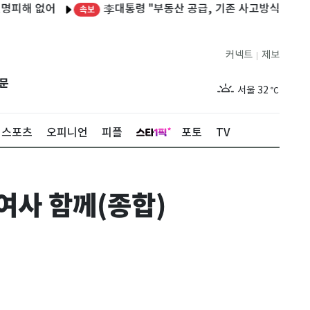
李대통령 "부동산 공급, 기존 사고방식 매달리지 말고 
없어
속보
커넥트
제보
|
제주
28
℃
문
서울
32
℃
부산
28
℃
스포츠
오피니언
피플
포토
TV
대구
32
℃
인천
31
℃
여사 함께(종합)
광주
31
℃
대전
31
℃
울산
29
℃
강릉
26
℃
제주
28
℃