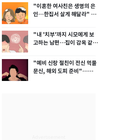
"이혼한 여사친은 생명의 은
인…한집서 살게 해달라" 남
편 요구에 '절망'
"내 '치부'까지 시모에게 보
고하는 남편…집이 감옥 같
다" 아내 고통
"예비 신랑 절친이 전신 먹물
문신, 해외 도피 준비"…예비
신부 '혼란'