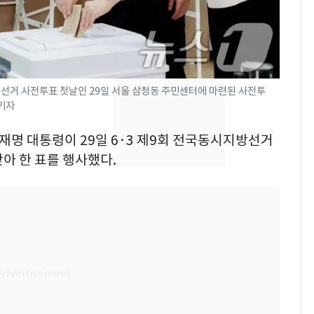
의실에 남자가 있어
요"…경찰 수사
전남광주 화정역 인근서
8
교통사고로 40대 심정
지…6명 부상
선거 사전투표 첫날인 29일 서울 삼청동 주민센터에 마련된 사전투
 기자
[단독]중수청 가는 검찰
9
수사관 경력 합산 추
이재명 대통령이 29일 6·3 제9회 전국동시지방선거
진…법무사·집행관 '혜
아 한 표를 행사했다.
택' 유지
축구협회, 외국인 심판
10
들 10여명 대상 '성 접
대' 의혹…월드컵·올림
픽 예선 등