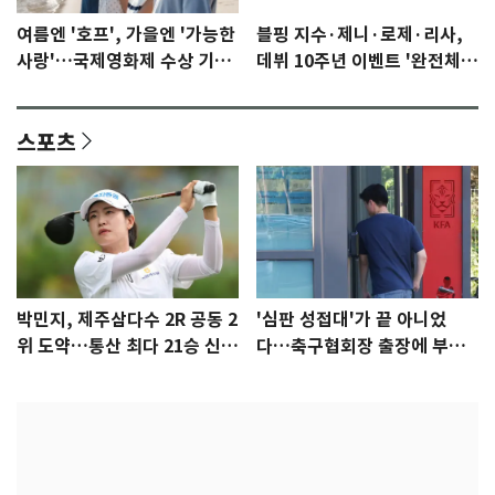
여름엔 '호프', 가을엔 '가능한
블핑 지수·제니·로제·리사,
사랑'…국제영화제 수상 기대
데뷔 10주년 이벤트 '완전체'
감 [N이슈]
참석 확정…기대감 UP
스포츠
박민지, 제주삼다수 2R 공동 2
'심판 성접대'가 끝 아니었
위 도약…통산 최다 21승 신기
다…축구협회장 출장에 부인
록 도전
3회 동반 '펑펑'