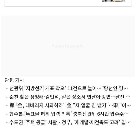
관련 기사
선관위 '지방선거 개표 착오' 11건으로 늘어…"당선인 영향
없어"
순천 찾은 정청래·김민석, 같은 장소서 연달아 강연…날선 공
방
鄭 "金, 레버리지 사과하라" 金 "제 얼굴 침 뱉기"…宋 "이인
제 닮아가는 鄭" (종합)
합수본 '투표율 허위 입력 의혹' 충북선관위 6시간 압수수색
(종합)
수도권 '주택 공급' 사활…정부, '재개발·재건축도 고려' 입장
선회