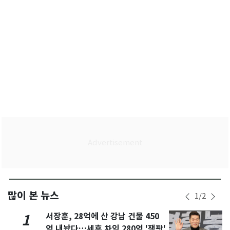
많이 본 뉴스
1
/
2
서장훈, 28억에 산 강남 건물 450
1
억 내놨다…세후 차익 280억 '잭팟'