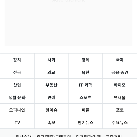
정치
사회
경제
국제
전국
외교
북한
금융·증권
산업
부동산
IT·과학
바이오
생활·문화
연예
스포츠
연재물
오피니언
핫이슈
피플
포토
TV
속보
인기뉴스
주요뉴스
회사소개
광고/제휴·구매문의
이용약관·정책
고충처리