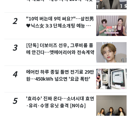
"10억 버는데 9억 써요?"…삼전男
2
♥닉스女 3:3 단체소개팅 예능 화
제
[단독] 더보이즈 선우, 그루비룸 품
3
에 안긴다…앳에어리어와 전속계약
에어컨 하루 종일 틀면 전기료 29만
4
원…450kWh 넘으면 '요금 폭탄'
'효리수' 진짜 온다…소녀시대 효연
5
·유리·수영 유닛 출격 [N이슈]