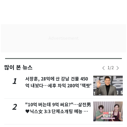
많이 본 뉴스
1
/
2
서장훈, 28억에 산 강남 건물 450
1
억 내놨다…세후 차익 280억 '잭팟'
"10억 버는데 9억 써요?"…삼전男
2
♥닉스女 3:3 단체소개팅 예능 화
제