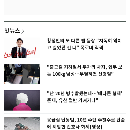
핫뉴스
황정민의 또 다른 팬 등장 "지독히 엮이
고 싶었던 건 너" 폭로녀 직격
"출근길 지하철서 두자리 차지, 업무 보
는 100㎏ 남성…부딪히면 신경질"
"난 20년 병수발했는데…'배다른 형제'
존재, 유산 절반 가져가나"
응급실 난동범, 10년 수련 주짓수로 단숨
에 제압한 간호사 화제[영상]