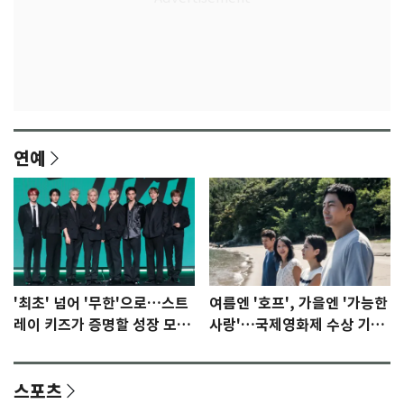
연예
'최초' 넘어 '무한'으로…스트
여름엔 '호프', 가을엔 '가능한
레이 키즈가 증명할 성장 모멘
사랑'…국제영화제 수상 기대
텀 [N이슈]
감 [N이슈]
스포츠