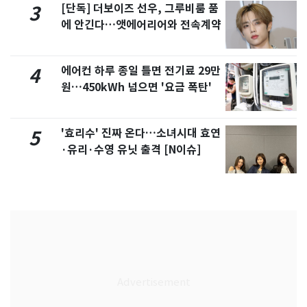
[단독] 더보이즈 선우, 그루비룸 품
3
에 안긴다…앳에어리어와 전속계약
에어컨 하루 종일 틀면 전기료 29만
4
원…450kWh 넘으면 '요금 폭탄'
'효리수' 진짜 온다…소녀시대 효연
5
·유리·수영 유닛 출격 [N이슈]