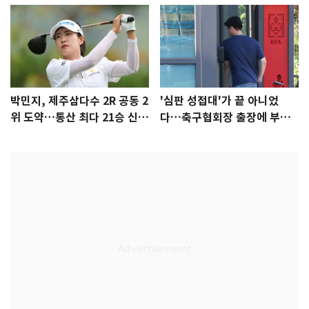
박민지, 제주삼다수 2R 공동 2
'심판 성접대'가 끝 아니었
위 도약…통산 최다 21승 신기
다…축구협회장 출장에 부인
록 도전
3회 동반 '펑펑'