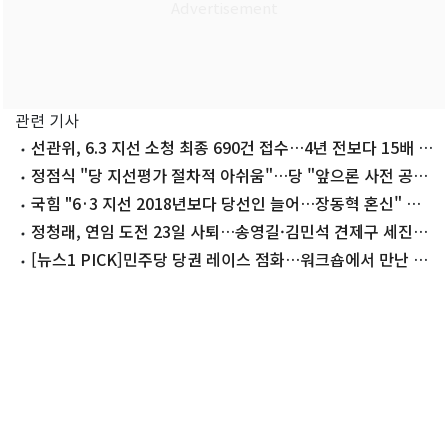
관련 기사
선관위, 6.3 지선 소청 최종 690건 접수…4년 전보다 15배 폭
증(종합)
정점식 "당 지선평가 절차적 아쉬움"…당 "앞으론 사전 공
유"
국힘 "6·3 지선 2018년보다 당선인 늘어…장동혁 혼신" 자
평
정청래, 연임 도전 23일 사퇴…송영길·김민석 견제구 세진다
(종합)
[뉴스1 PICK]민주당 당권 레이스 점화…워크숍에서 만난 정
청래·김민석