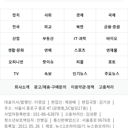
정치
사회
경제
국제
전국
외교
북한
금융·증권
산업
부동산
IT·과학
바이오
생활·문화
연예
스포츠
연재물
오피니언
핫이슈
피플
포토
TV
속보
인기뉴스
주요뉴스
회사소개
광고/제휴·구매문의
이용약관·정책
고충처리
대표이사/발행인 : 이영섭
|
편집인 : 채원배
|
편집국장 : 김기성
|
주소 : 서울시 종로구 종로 47 (공평동,SC빌딩17층)
|
사업자등록번호 : 101-86-62870
|
고충처리인 : 김성환
|
청소년보호책임자 : 안병길
|
통신판매업신고 : 서울종로 0676호
|
등록일 : 2011. 05. 26
|
제호 : 뉴스1코리아(읽기: 뉴스원코리아)
|