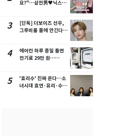
요?"…삼전男♥닉스女
의실에 남자
3:3 단체소개팅 예능 화
요"…경찰 
제
[단독] 더보이즈 선우,
[단독]중수
3
8
그루비룸 품에 안긴다…
수사관 경력
앳에어리어와 전속계약
진…법무사·
택' 유지
에어컨 하루 종일 틀면
전남광주 화
4
9
전기료 29만 원…
교통사고로 
450kWh 넘으면 '요금
지…6명 부
폭탄'
'효리수' 진짜 온다…소
축구협회, 
5
10
녀시대 효연·유리·수영
들 10여명 대
유닛 출격 [N이슈]
대' 의혹…
픽 예선 등