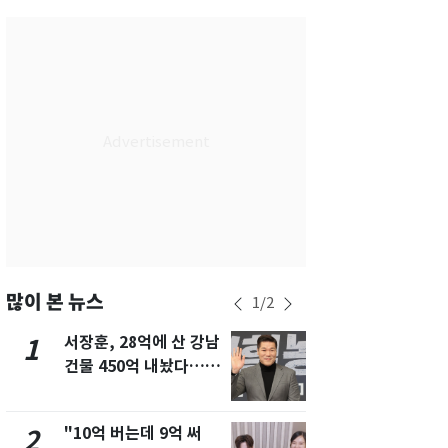
서울
29
℃
부산
27
℃
대구
28
℃
인천
29
℃
광주
27
℃
대전
26
℃
울산
26
℃
강릉
26
℃
많이 본 뉴스
1
/
2
제주
27
℃
서장훈, 28억에 산 강남
13호 태풍 '
1
6
건물 450억 내놨다…세
키나와·가고
후 차익 280억 '잭팟'
근…26만명
"10억 버는데 9억 써
"캐리비안 
2
7