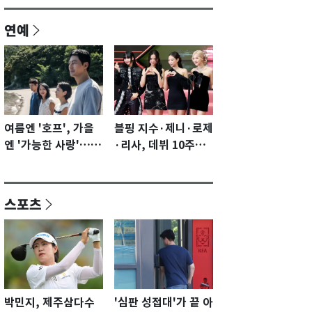
연예
여름엔 '호프', 가을
블핑 지수·제니·로제
엔 '가능한 사랑'…국
·리사, 데뷔 10주년
제영화제 수상 기대
이벤트 '완전체' 참석
감 [N이슈]
확정…기대감 UP
스포츠
박민지, 제주삼다수
'심판 성접대'가 끝 아