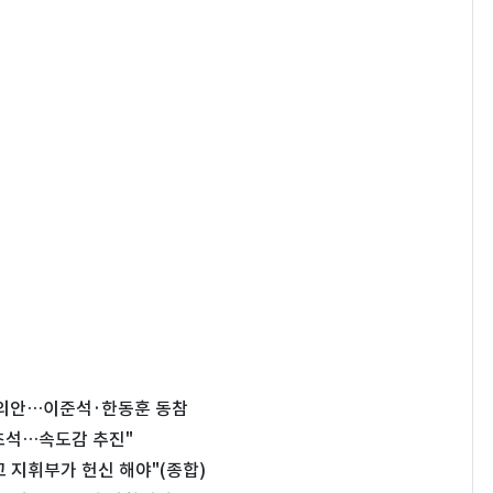
 결의안…이준석·한동훈 동참
 초석…속도감 추진"
고 지휘부가 헌신 해야"(종합)