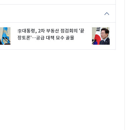
李대통령, 2차 부동산 점검회의 '끝
장토론'…공급 대책 묘수 골몰