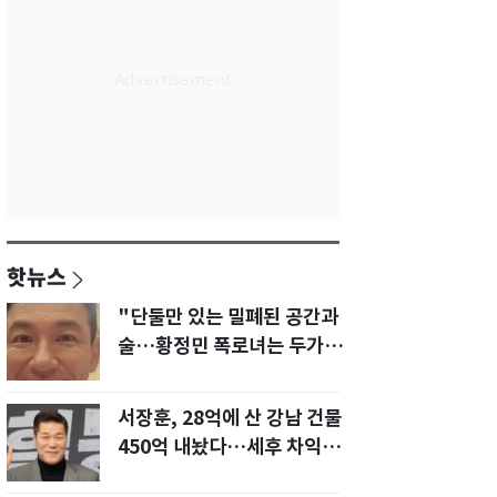
핫뉴스
"단둘만 있는 밀폐된 공간과
술…황정민 폭로녀는 두가지
에 집착했다"
서장훈, 28억에 산 강남 건물
450억 내놨다…세후 차익
280억 '잭팟'