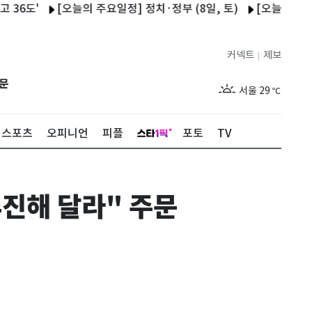
도'
[오늘의 주요일정] 정치·정부 (8일, 토)
[오늘의 국회일정] 
커넥트
제보
|
제주
27
℃
문
서울
29
℃
부산
27
℃
스포츠
오피니언
피플
포토
TV
대구
28
℃
인천
29
℃
진해 달라" 주문
광주
27
℃
대전
26
℃
울산
26
℃
강릉
26
℃
제주
27
℃