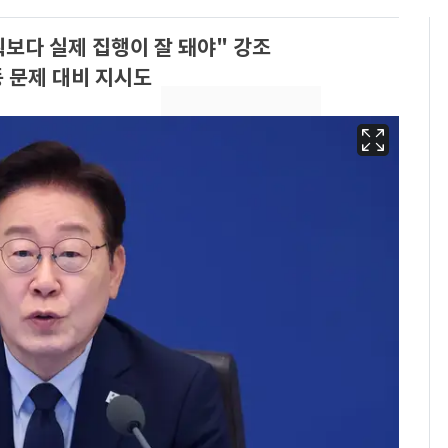
다 실제 집행이 잘 돼야" 강조
등 문제 대비 지시도
13호 태풍 '돌핀' 日오
6
키나와·가고시마현 접
근…26만명 대피령
"캐리비안 베이 여자 탈
7