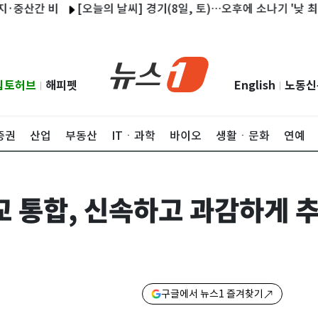
산간 비
[오늘의 날씨] 경기(8일, 토)…오후에 소나기 '낮 최고 36
립토허브
해피펫
English
노동신
|
|
증권
산업
부동산
ITㆍ과학
바이오
생활ㆍ문화
연예
 통합, 신속하고 과감하게 추
구글에서 뉴스1 즐겨찾기