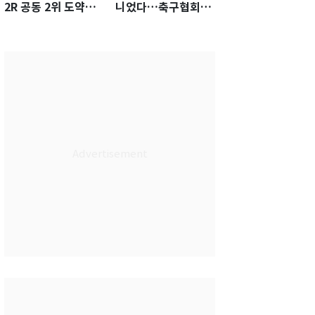
2R 공동 2위 도약…
니었다…축구협회장
통산 최다 21승 신기
출장에 부인 3회 동반
록 도전
'펑펑'