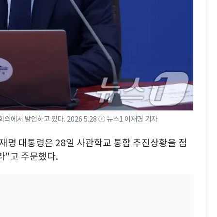
의실에 남자가 있어
요"…경찰 수사
[단독]중수청 가는 검찰
8
수사관 경력 합산 추
진…법무사·집행관 '혜
택' 유지
전남광주 화정역 인근서
9
교통사고로 40대 심정
지…6명 부상
서 발언하고 있다. 2026.5.28 ⓒ 뉴스1 이재명 기자
축구협회, 외국인 심판
10
들 10여명 대상 '성 접
이재명 대통령은 28일 사관학교 통합 추진상황을 점
대' 의혹…월드컵·올림
라"고 주문했다.
픽 예선 등