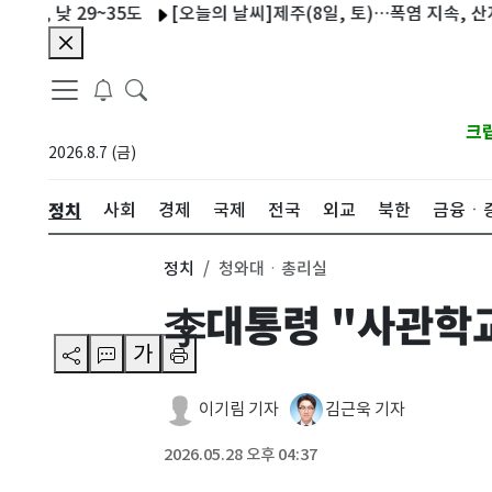
낮 29~35도
[오늘의 날씨]제주(8일, 토)…폭염 지속, 산지·중
크
2026.8.7 (금)
정치
사회
경제
국제
전국
외교
북한
금융ㆍ
정치
청와대ㆍ총리실
李대통령 "사관학교
가
이기림 기자
김근욱 기자
2026.05.28 오후 04:37