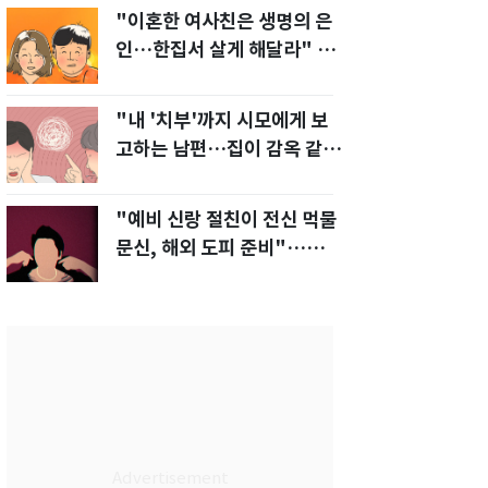
"이혼한 여사친은 생명의 은
인…한집서 살게 해달라" 남
편 요구에 '절망'
"내 '치부'까지 시모에게 보
고하는 남편…집이 감옥 같
다" 아내 고통
"예비 신랑 절친이 전신 먹물
문신, 해외 도피 준비"…예비
신부 '혼란'