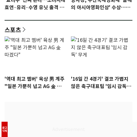
'효리수' 진짜 온다…소녀시대
양자경, 부산국제영화제 '올해
효연·유리·수영 유닛 출격 [N
의 아시아영화인상' 수상…15
이슈]
년만에 부산 온다
스포츠
'역대 최고 멤버' 육상 男 계주
'16일 간 4경기' 결코 가볍지
"일본 가뿐히 넘고 AG 金 따겠
않은 축구대표팀 '임시 감독'
다"
무게
광고
삭제