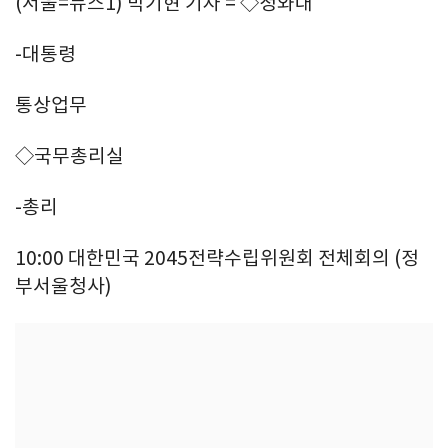
(서울=뉴스1) 박기현 기자 = ◇청와대
-대통령
통상업무
◇국무총리실
-총리
10:00 대한민국 2045전략수립위원회 전체회의 (정
부서울청사)