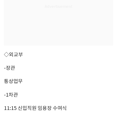
◇외교부
-장관
통상업무
-1차관
11:15 신입직원 임용장 수여식