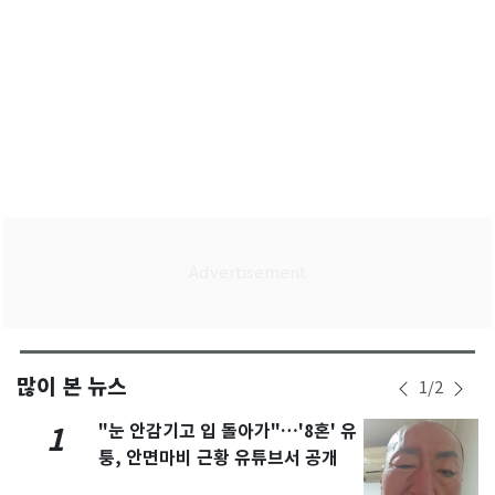
많이 본 뉴스
1
/
2
"눈 안감기고 입 돌아가"…'8혼' 유
1
퉁, 안면마비 근황 유튜브서 공개