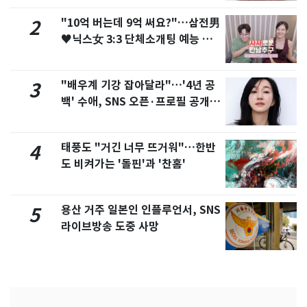
"10억 버는데 9억 써요?"…삼전男
2
♥닉스女 3:3 단체소개팅 예능 화
제
"배우계 기강 잡아달라"…'4년 공
3
백' 수애, SNS 오픈·프로필 공개
화제
태풍도 "거긴 너무 뜨거워"…한반
4
도 비켜가는 '돌핀'과 '찬홈'
용산 거주 일본인 인플루언서, SNS
5
라이브방송 도중 사망