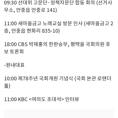
09:30 선대위 고문단·정책자문단 합동 회의 (선거사
무소, 안중읍 안중로 141)
11:00 새마을금고 노래교실 방문 인사 (새마을금고 2
층, 안중읍 현화리 835-10)
18:00 CBS 박재홍의 한판승부, 평택을 국회의원 후
보 토론회
-원내대표
10:00 제78주년 국회개원 기념식 (국회 본관 로텐더
홀)
11:00 KBC <여의도 초대석> 인터뷰