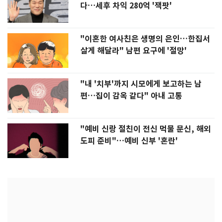
다…세후 차익 280억 '잭팟'
"이혼한 여사친은 생명의 은인…한집서
살게 해달라" 남편 요구에 '절망'
"내 '치부'까지 시모에게 보고하는 남
편…집이 감옥 같다" 아내 고통
"예비 신랑 절친이 전신 먹물 문신, 해외
도피 준비"…예비 신부 '혼란'