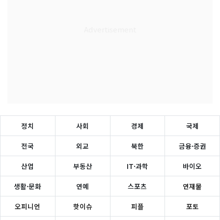
정치
사회
경제
국제
전국
외교
북한
금융·증권
산업
부동산
IT·과학
바이오
생활·문화
연예
스포츠
연재물
오피니언
핫이슈
피플
포토