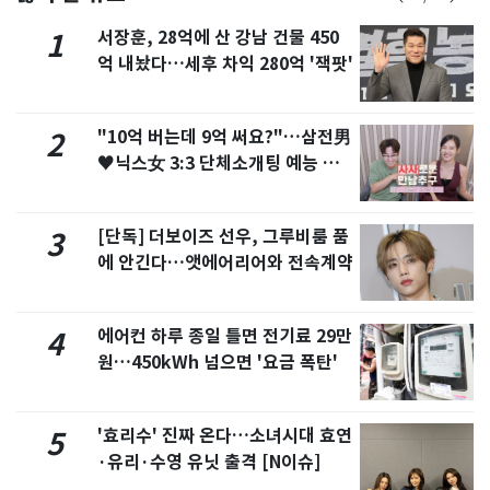
서장훈, 28억에 산 강남 건물 450
1
억 내놨다…세후 차익 280억 '잭팟'
"10억 버는데 9억 써요?"…삼전男
2
♥닉스女 3:3 단체소개팅 예능 화
제
[단독] 더보이즈 선우, 그루비룸 품
3
에 안긴다…앳에어리어와 전속계약
에어컨 하루 종일 틀면 전기료 29만
4
원…450kWh 넘으면 '요금 폭탄'
'효리수' 진짜 온다…소녀시대 효연
5
·유리·수영 유닛 출격 [N이슈]