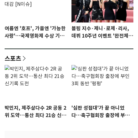
여름엔 '호프', 가을엔 '가능한
블핑 지수·제니·로제·리사,
사랑'…국제영화제 수상 기대
데뷔 10주년 이벤트 '완전체'
감 [N이슈]
참석 확정…기대감 UP
스포츠
박민지, 제주삼다수 2R 공동 2
'심판 성접대'가 끝 아니었
위 도약…통산 최다 21승 신기
다…축구협회장 출장에 부인
록 도전
3회 동반 '펑펑'