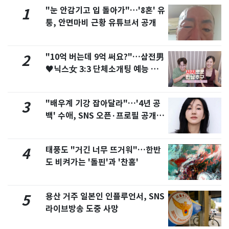
"눈 안감기고 입 돌아가"…'8혼' 유
1
퉁, 안면마비 근황 유튜브서 공개
"10억 버는데 9억 써요?"…삼전男
2
♥닉스女 3:3 단체소개팅 예능 화
제
"배우계 기강 잡아달라"…'4년 공
3
백' 수애, SNS 오픈·프로필 공개
화제
태풍도 "거긴 너무 뜨거워"…한반
4
도 비켜가는 '돌핀'과 '찬홈'
용산 거주 일본인 인플루언서, SNS
5
라이브방송 도중 사망