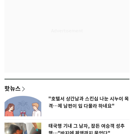
핫뉴스
"호텔서 상간남과 스킨십 나눈 시누이 목
격…제 남편이 입 다물라 하네요"
태국행 기내 그 남자, 잠든 여승객 성추
행…"바지에 체액까지 묻었다"