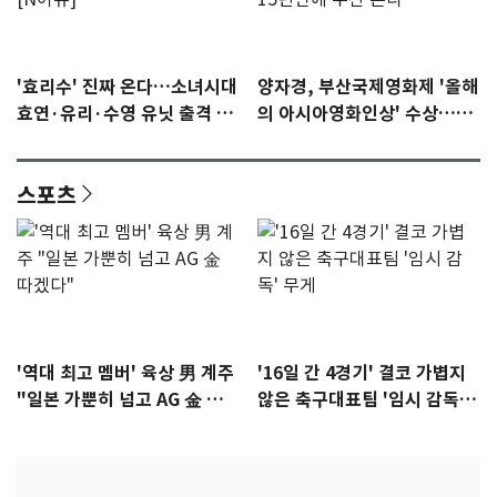
'효리수' 진짜 온다…소녀시대
양자경, 부산국제영화제 '올해
효연·유리·수영 유닛 출격 [N
의 아시아영화인상' 수상…15
이슈]
년만에 부산 온다
스포츠
'역대 최고 멤버' 육상 男 계주
'16일 간 4경기' 결코 가볍지
"일본 가뿐히 넘고 AG 金 따겠
않은 축구대표팀 '임시 감독'
다"
무게