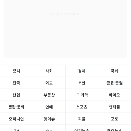
정치
사회
경제
국제
전국
외교
북한
금융·증권
산업
부동산
IT·과학
바이오
생활·문화
연예
스포츠
연재물
오피니언
핫이슈
피플
포토
TV
속보
인기뉴스
주요뉴스