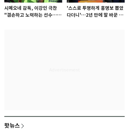
시메오네 감독, 이강인 극찬
'스스로 투명하게 홍명보 뽑았
"겸손하고 노력하는 선수…좋
다더니'…2년 만에 말 바꾼 이
은 첫인상"
임생
핫뉴스