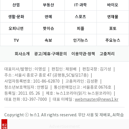
산업
부동산
IT·과학
바이오
생활·문화
연예
스포츠
연재물
오피니언
핫이슈
피플
포토
TV
속보
인기뉴스
주요뉴스
회사소개
광고/제휴·구매문의
이용약관·정책
고충처리
대표이사/발행인 : 이영섭
|
편집인 : 채원배
|
편집국장 : 김기성
|
주소 : 서울시 종로구 종로 47 (공평동,SC빌딩17층)
|
사업자등록번호 : 101-86-62870
|
고충처리인 : 김성환
|
청소년보호책임자 : 안병길
|
통신판매업신고 : 서울종로 0676호
|
등록일 : 2011. 05. 26
|
제호 : 뉴스1코리아(읽기: 뉴스원코리아)
|
대표 전화 : 02-397-7000
|
대표 이메일 :
webmaster@news1.kr
Copyright ⓒ 뉴스1. All rights reserved. 무단 사용 및 재배포, AI학습
활용 금지.
광고
삭제