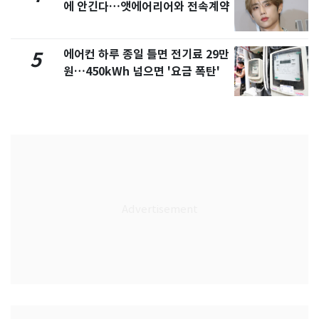
에 안긴다…앳에어리어와 전속계약
에어컨 하루 종일 틀면 전기료 29만
5
원…450kWh 넘으면 '요금 폭탄'