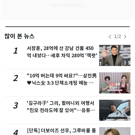
많이 본 뉴스
1
/
2
서장훈, 28억에 산 강남 건물 450
1
억 내놨다…세후 차익 280억 '잭팟'
"10억 버는데 9억 써요?"…삼전男
2
♥닉스女 3:3 단체소개팅 예능 화
제
'김구라子' 그리, 할머니외 여행서
3
"친모 전라도에 잘 있어"…유튜브
서 언급
[단독] 더보이즈 선우, 그루비룸 품
4