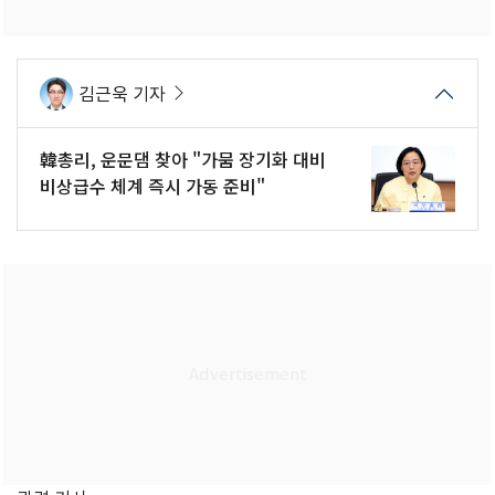
김근욱 기자
韓총리, 운문댐 찾아 "가뭄 장기화 대비
비상급수 체계 즉시 가동 준비"