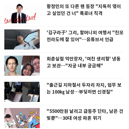
황정민의 또 다른 팬 등장 "지독히 엮이
고 싶었던 건 너" 폭로녀 직격
'김구라子' 그리, 할머니외 여행서 "친모
전라도에 잘 있어"…유튜브서 언급
회춘실험 억만장자, '여친 생리혈' 냉동
고 보관…"자궁 내부 궁금해"
"출근길 지하철서 두자리 차지, 업무 보
는 100㎏ 남성…부딪히면 신경질"
"5500만원 날리고 급등주 단타, 남은 건
빚뿐"…30대 여성 파혼 위기