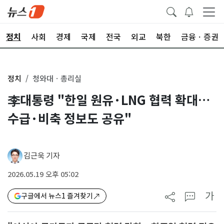
정치
사회
경제
국제
전국
외교
북한
금융ㆍ증권
정치
청와대ㆍ총리실
李대통령 "한일 원유·LNG 협력 확대…
수급·비축 정보도 공유"
김근욱 기자
2026.05.19 오후 05:02
가
구글에서 뉴스1 즐겨찾기