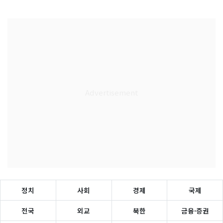
정치
사회
경제
국제
전국
외교
북한
금융·증권