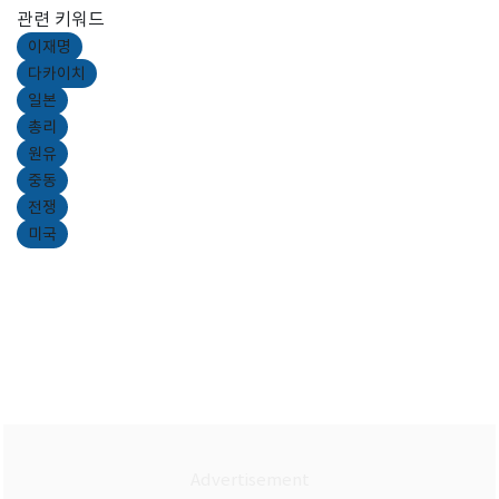
관련 키워드
이재명
다카이치
일본
총리
원유
중동
전쟁
미국