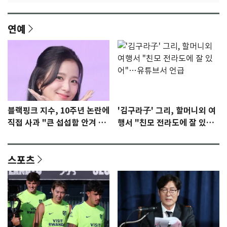
연예
블랙핑크 지수, 10주년 논란에
'김구라子' 그리, 할머니외 여
직접 사과 "큰 섭섭함 안겨 미
행서 "친모 전라도에 잘 있
안"
어"…유튜브서 언급
스포츠