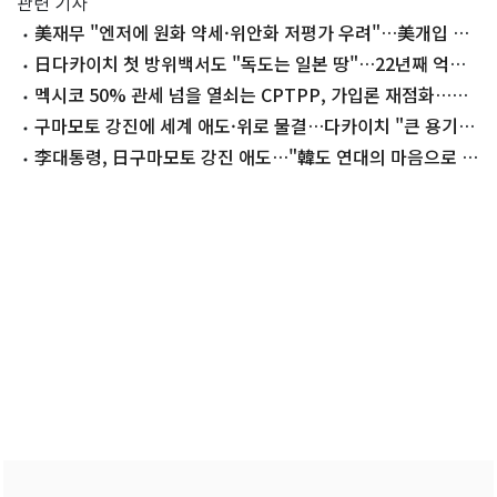
관련 기사
美재무 "엔저에 원화 약세·위안화 저평가 우려"…美개입 설
명(종합)
日다카이치 첫 방위백서도 "독도는 일본 땅"…22년째 억지
주장
멕시코 50% 관세 넘을 열쇠는 CPTPP, 가입론 재점화…농
업 개방이 최대 변수
구마모토 강진에 세계 애도·위로 물결…다카이치 "큰 용기
얻어"
李대통령, 日구마모토 강진 애도…"韓도 연대의 마음으로 함
께"