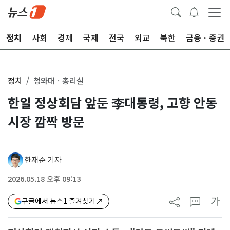
정치
사회
경제
국제
전국
외교
북한
금융ㆍ증권
정치
청와대ㆍ총리실
한일 정상회담 앞둔 李대통령, 고향 안동
시장 깜짝 방문
한재준 기자
2026.05.18 오후 09:13
가
구글에서 뉴스1 즐겨찾기