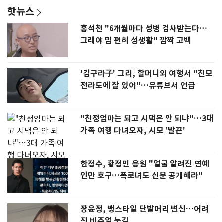
핫뉴스
홍석천 "6개월마다 성병 검사받는다…
그래야 맘 편히 성생활" 깜짝 고백
'김구라子' 그리, 할머니외 여행서 "친모
전라도에 잘 있어"…유튜브서 언급
"친정엄마는 되고 시댁은 안 되냐"…3대
가족 여행 다녀오자, 시모 '발끈'
한정수, 황정민 응원 "얼굴 알려진 연예
인만 호구…폭로녀도 신분 공개해라"
장윤정, 뱅스타일 단발머리 변신…어려
진 비주얼 눈길