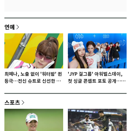
연예
최예나, 노출 없이 '워터밤' 퀸
'JYP 걸그룹' 아워벌스데이,
등극…전신 슈트로 신선한 충
첫 싱글 콘셉트 포토 공개…청
격 [N샷]
량·키치
스포츠