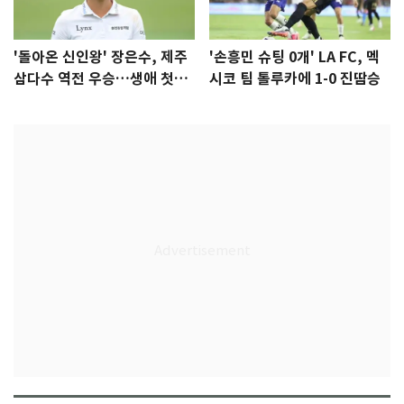
'돌아온 신인왕' 장은수, 제주
'손흥민 슈팅 0개' LA FC, 멕
삼다수 역전 우승…생애 첫승
시코 팀 톨루카에 1-0 진땀승
감격