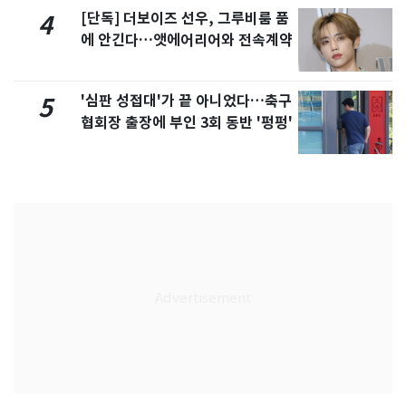
[단독] 더보이즈 선우, 그루비룸 품
4
에 안긴다…앳에어리어와 전속계약
'심판 성접대'가 끝 아니었다…축구
5
협회장 출장에 부인 3회 동반 '펑펑'