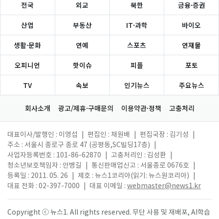
전국
외교
북한
금융·증권
산업
부동산
IT·과학
바이오
생활·문화
연예
스포츠
연재물
오피니언
핫이슈
피플
포토
TV
속보
인기뉴스
주요뉴스
회사소개
광고/제휴·구매문의
이용약관·정책
고충처리
대표이사/발행인 : 이영섭
|
편집인 : 채원배
|
편집국장 : 김기성
|
주소 : 서울시 종로구 종로 47 (공평동,SC빌딩17층)
|
사업자등록번호 : 101-86-62870
|
고충처리인 : 김성환
|
청소년보호책임자 : 안병길
|
통신판매업신고 : 서울종로 0676호
|
등록일 : 2011. 05. 26
|
제호 : 뉴스1코리아(읽기: 뉴스원코리아)
|
대표 전화 : 02-397-7000
|
대표 이메일 :
webmaster@news1.kr
Copyright ⓒ 뉴스1. All rights reserved. 무단 사용 및 재배포, AI학습