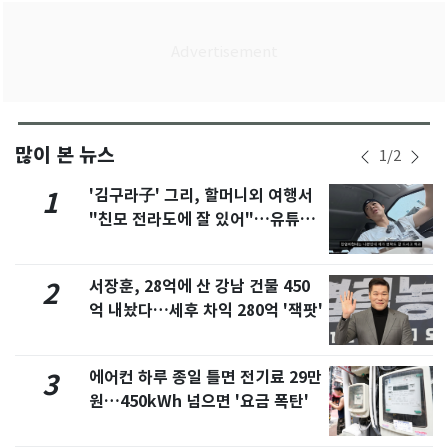
많이 본 뉴스
1
/
2
'김구라子' 그리, 할머니외 여행서
1
"친모 전라도에 잘 있어"…유튜브
서 언급
서장훈, 28억에 산 강남 건물 450
2
억 내놨다…세후 차익 280억 '잭팟'
에어컨 하루 종일 틀면 전기료 29만
3
원…450kWh 넘으면 '요금 폭탄'