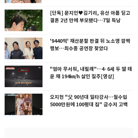
[단독] 문지인♥김기리, 유산 아픔 딛고
결혼 2년 만에 부모됐다…7일 득남
'9440억' 재산분할 판결 뒤 노소영 깜짝
행보…최수종 공연장 찾았다
"엄마 무서워, 내릴래"…4·6세 두 딸 태
운 채 194㎞/h 살인 질주[영상]
오지헌 "父 90년대 일타강사…월수입
5000만원에 100평대 집" 금수저 고백