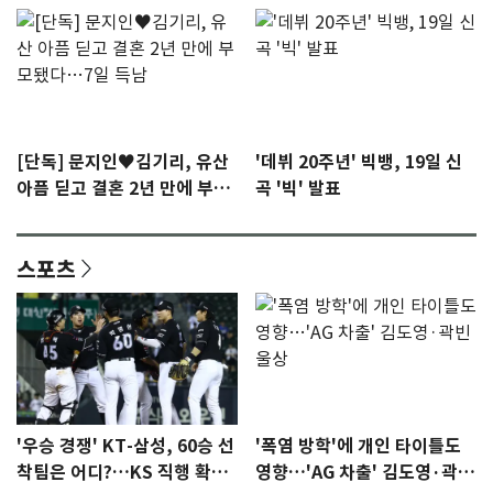
[단독] 문지인♥김기리, 유산
'데뷔 20주년' 빅뱅, 19일 신
아픔 딛고 결혼 2년 만에 부모
곡 '빅' 발표
됐다…7일 득남
스포츠
'우승 경쟁' KT-삼성, 60승 선
'폭염 방학'에 개인 타이틀도
착팀은 어디?…KS 직행 확률
영향…'AG 차출' 김도영·곽빈