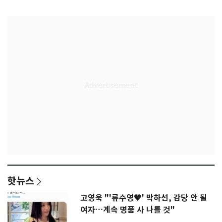
77.8%
울상
핫뉴스
고영욱 "'류수영♥' 박하선, 감당 안 될
여자…계속 명품 사 나를 것"