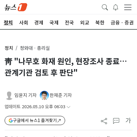
정치
사회
경제
국제
전국
외교
북한
금융ㆍ증권
정치
청와대ㆍ총리실
靑 "나무호 화재 원인, 현장조사 종료…
관계기관 검토 후 판단"
임윤지 기자
한재준 기자
업데이트 2026.05.10 오후 06:03
가
구글에서 뉴스1 즐겨찾기