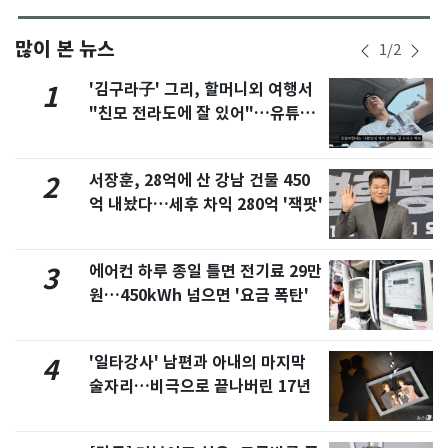
많이 본 뉴스
1
/
2
'김구라子' 그리, 할머니외 여행서
1
"친모 전라도에 잘 있어"…유튜브
서 언급
서장훈, 28억에 산 강남 건물 450
2
억 내놨다…세후 차익 280억 '잭팟'
에어컨 하루 종일 틀면 전기료 29만
3
원…450kWh 넘으면 '요금 폭탄'
'일타강사' 남편과 아내의 마지막
4
술자리…비극으로 끝나버린 17년