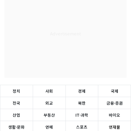
정치
사회
경제
국제
전국
외교
북한
금융·증권
산업
부동산
IT·과학
바이오
생활·문화
연예
스포츠
연재물