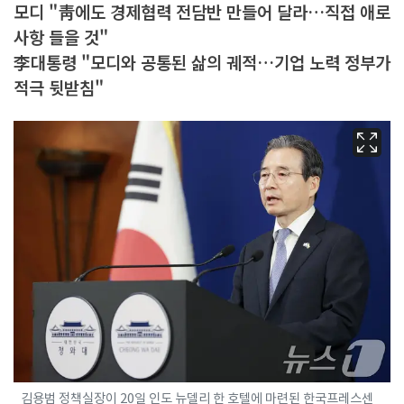
모디 "靑에도 경제협력 전담반 만들어 달라…직접 애로
사항 들을 것"
李대통령 "모디와 공통된 삶의 궤적…기업 노력 정부가
적극 뒷받침"
김용범 정책실장이 20일 인도 뉴델리 한 호텔에 마련된 한국프레스센