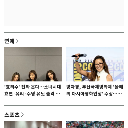
연예
'효리수' 진짜 온다…소녀시대
양자경, 부산국제영화제 '올해
효연·유리·수영 유닛 출격 [N
의 아시아영화인상' 수상…15
이슈]
년만에 부산 온다
스포츠