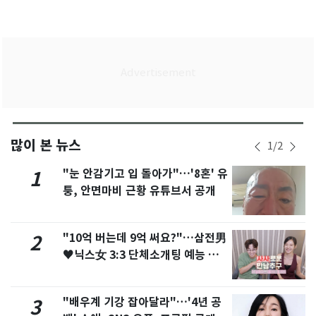
많이 본 뉴스
1
/
2
"눈 안감기고 입 돌아가"…'8혼' 유
1
퉁, 안면마비 근황 유튜브서 공개
"10억 버는데 9억 써요?"…삼전男
2
♥닉스女 3:3 단체소개팅 예능 화
제
"배우계 기강 잡아달라"…'4년 공
3