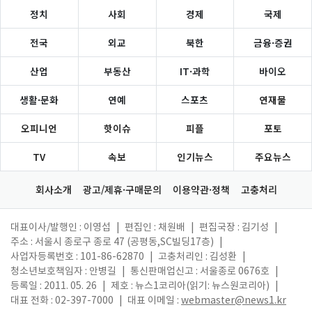
정치
사회
경제
국제
전국
외교
북한
금융·증권
산업
부동산
IT·과학
바이오
생활·문화
연예
스포츠
연재물
오피니언
핫이슈
피플
포토
TV
속보
인기뉴스
주요뉴스
회사소개
광고/제휴·구매문의
이용약관·정책
고충처리
대표이사/발행인 : 이영섭
|
편집인 : 채원배
|
편집국장 : 김기성
|
주소 : 서울시 종로구 종로 47 (공평동,SC빌딩17층)
|
사업자등록번호 : 101-86-62870
|
고충처리인 : 김성환
|
청소년보호책임자 : 안병길
|
통신판매업신고 : 서울종로 0676호
|
등록일 : 2011. 05. 26
|
제호 : 뉴스1코리아(읽기: 뉴스원코리아)
|
대표 전화 : 02-397-7000
|
대표 이메일 :
webmaster@news1.kr