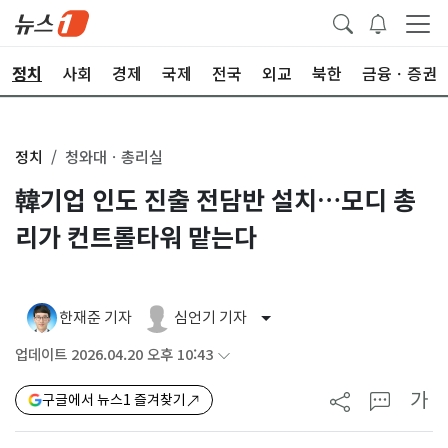
정치
사회
경제
국제
전국
외교
북한
금융ㆍ증권
정치
청와대ㆍ총리실
韓기업 인도 진출 전담반 설치…모디 총
리가 컨트롤타워 맡는다
한재준 기자
심언기 기자
업데이트 2026.04.20 오후 10:43
가
구글에서 뉴스1 즐겨찾기