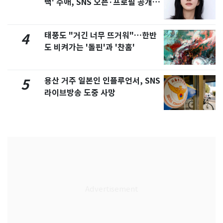
백' 수애, SNS 오픈·프로필 공개
화제
태풍도 "거긴 너무 뜨거워"…한반
4
도 비켜가는 '돌핀'과 '찬홈'
용산 거주 일본인 인플루언서, SNS
5
라이브방송 도중 사망