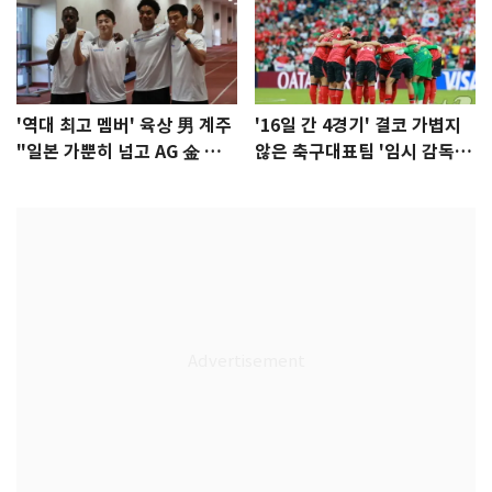
'역대 최고 멤버' 육상 男 계주
'16일 간 4경기' 결코 가볍지
"일본 가뿐히 넘고 AG 金 따겠
않은 축구대표팀 '임시 감독'
다"
무게