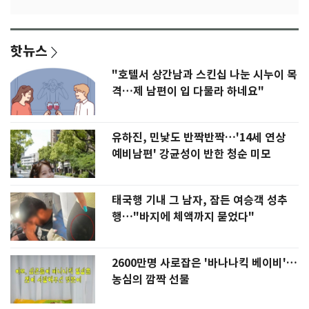
핫뉴스
"호텔서 상간남과 스킨십 나눈 시누이 목
격…제 남편이 입 다물라 하네요"
유하진, 민낯도 반짝반짝…'14세 연상
예비남편' 강균성이 반한 청순 미모
태국행 기내 그 남자, 잠든 여승객 성추
행…"바지에 체액까지 묻었다"
2600만명 사로잡은 '바나나킥 베이비'…
농심의 깜짝 선물