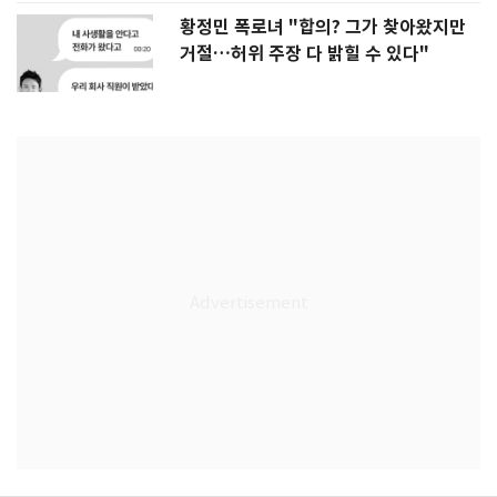
황정민 폭로녀 "합의? 그가 찾아왔지만
거절…허위 주장 다 밝힐 수 있다"