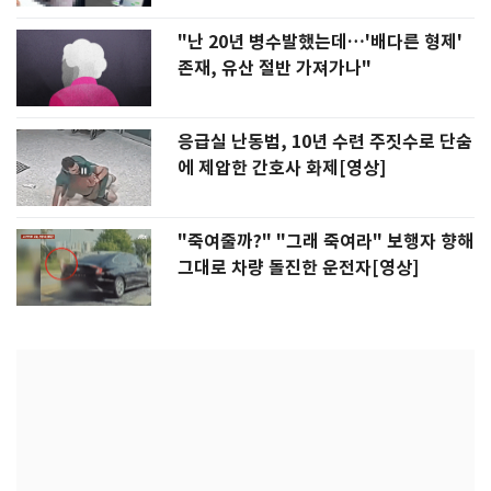
"난 20년 병수발했는데…'배다른 형제'
존재, 유산 절반 가져가나"
응급실 난동범, 10년 수련 주짓수로 단숨
에 제압한 간호사 화제[영상]
"죽여줄까?" "그래 죽여라" 보행자 향해
그대로 차량 돌진한 운전자[영상]