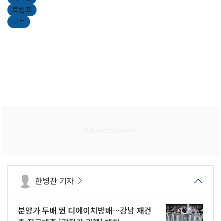
트럼프
나토
한병찬 기자
분양가 두배 뛴 디에이치방배…강남 재건