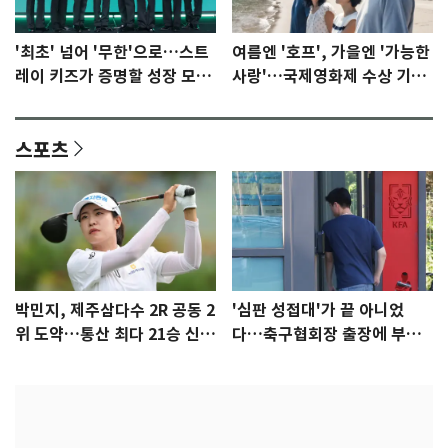
'최초' 넘어 '무한'으로…스트
여름엔 '호프', 가을엔 '가능한
레이 키즈가 증명할 성장 모멘
사랑'…국제영화제 수상 기대
텀 [N이슈]
감 [N이슈]
스포츠
박민지, 제주삼다수 2R 공동 2
'심판 성접대'가 끝 아니었
위 도약…통산 최다 21승 신기
다…축구협회장 출장에 부인
록 도전
3회 동반 '펑펑'