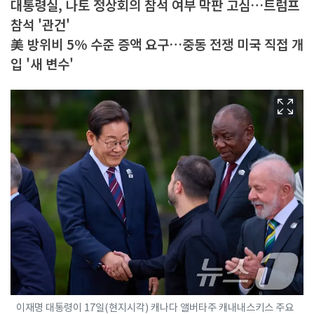
대통령실, 나토 정상회의 참석 여부 막판 고심…트럼프
참석 '관건'
美 방위비 5% 수준 증액 요구…중동 전쟁 미국 직접 개
입 '새 변수'
이재명 대통령이 17일(현지시각) 캐나다 앨버타주 캐내내스키스 주요