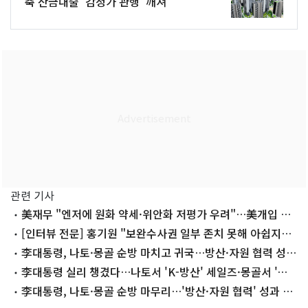
축 잔금대출 '감정가 관행' 깨져
관련 기사
美재무 "엔저에 원화 약세·위안화 저평가 우려"…美개입 설
명(종합)
[인터뷰 전문] 홍기원 "보완수사권 일부 존치 못해 아쉽지
만…검찰의 업보"
李대통령, 나토·몽골 순방 마치고 귀국…방산·자원 협력 성
과
李대통령 실리 챙겼다…나토서 'K-방산' 세일즈·몽골서 '핵
심광물 무관세'
李대통령, 나토·몽골 순방 마무리…'방산·자원 협력' 성과 안