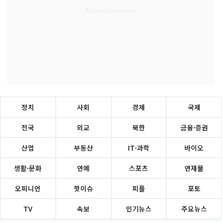
정치
사회
경제
국제
전국
외교
북한
금융·증권
산업
부동산
IT·과학
바이오
생활·문화
연예
스포츠
연재물
오피니언
핫이슈
피플
포토
TV
속보
인기뉴스
주요뉴스