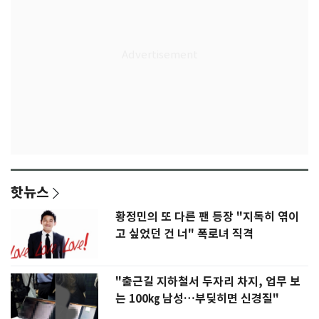
핫뉴스
황정민의 또 다른 팬 등장 "지독히 엮이
고 싶었던 건 너" 폭로녀 직격
"출근길 지하철서 두자리 차지, 업무 보
는 100㎏ 남성…부딪히면 신경질"