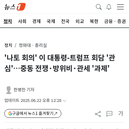
정치
사회
경제
국제
전국
외교
북한
금융ㆍ증권
정치
청와대ㆍ총리실
'나토 회의' 이 대통령-트럼프 회담 '관
심'…중동 전쟁·방위비·관세 '과제'
한병찬 기자
업데이트 2025.06.22 오후 12:28
가
구글에서 뉴스1 즐겨찾기