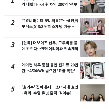
1
억 내놨다…세후 차익 280억 '잭팟'
"10억 버는데 9억 써요?"…삼전男
2
♥닉스女 3:3 단체소개팅 예능 화
제
[단독] 더보이즈 선우, 그루비룸 품
3
에 안긴다…앳에어리어와 전속계약
에어컨 하루 종일 틀면 전기료 29만
4
원…450kWh 넘으면 '요금 폭탄'
'효리수' 진짜 온다…소녀시대 효연
5
·유리·수영 유닛 출격 [N이슈]