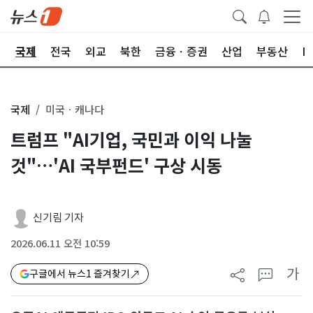
제
국제
전국
외교
북한
금융ㆍ증권
산업
부동산
I
국제
미국ㆍ캐나다
트럼프 "AI기업, 국민과 이익 나눌
것"…'AI 국부펀드' 구상 시동
신기림 기자
2026.06.11 오전 10:59
가
구글에서 뉴스1 즐겨찾기