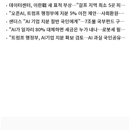
데이터센터, 이란戰 새 표적 부상…"걸프 지역 최소 5곳 피
격"
"오픈AI, 트럼프 행정부에 지분 5% 이전 제안…사회환원·규
제회피"
샌더스 "AI 기업 지분 절반 국민에게"…7조불 국부펀드 구상
파격 제안
"AI가 일자리 80% 대체하면 세금은 누가 내나…로봇세 필
요"
"트럼프 행정부, AI기업 지분 확보 검토…AI 과실 국민공유
구상"