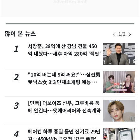
많이 본 뉴스
1
/
2
서장훈, 28억에 산 강남 건물 450
1
억 내놨다…세후 차익 280억 '잭팟'
"10억 버는데 9억 써요?"…삼전男
2
♥닉스女 3:3 단체소개팅 예능 화
제
[단독] 더보이즈 선우, 그루비룸 품
3
에 안긴다…앳에어리어와 전속계약
에어컨 하루 종일 틀면 전기료 29만
4
원…450kWh 넘으면 '요금 폭탄'