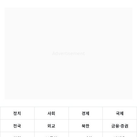
정치
사회
경제
국제
전국
외교
북한
금융·증권