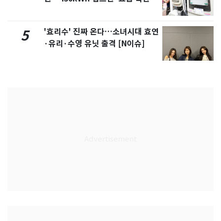
'효리수' 진짜 온다…소녀시대 효연
5
·유리·수영 유닛 출격 [N이슈]