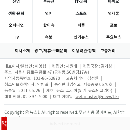
산업
부동산
IT·과학
바이오
생활·문화
연예
스포츠
연재물
오피니언
핫이슈
피플
포토
TV
속보
인기뉴스
주요뉴스
회사소개
광고/제휴·구매문의
이용약관·정책
고충처리
대표이사/발행인 : 이영섭
|
편집인 : 채원배
|
편집국장 : 김기성
|
주소 : 서울시 종로구 종로 47 (공평동,SC빌딩17층)
|
사업자등록번호 : 101-86-62870
|
고충처리인 : 김성환
|
청소년보호책임자 : 안병길
|
통신판매업신고 : 서울종로 0676호
|
등록일 : 2011. 05. 26
|
제호 : 뉴스1코리아(읽기: 뉴스원코리아)
|
대표 전화 : 02-397-7000
|
대표 이메일 :
webmaster@news1.kr
Copyright ⓒ 뉴스1. All rights reserved. 무단 사용 및 재배포, AI학습
활용 금지.
광고
삭제