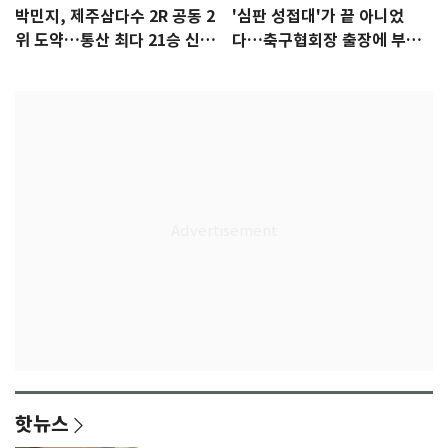
박민지, 제주삼다수 2R 공동 2
'심판 성접대'가 끝 아니었
위 도약…통산 최다 21승 신기
다…축구협회장 출장에 부인
록 도전
3회 동반 '펑펑'
핫뉴스