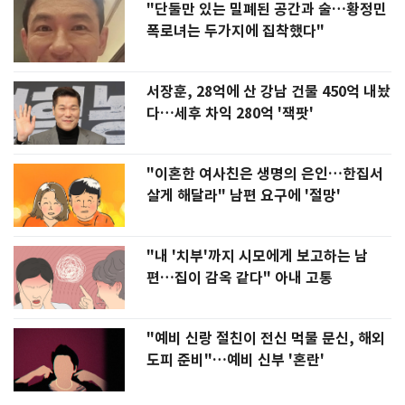
"단둘만 있는 밀폐된 공간과 술…황정민
폭로녀는 두가지에 집착했다"
서장훈, 28억에 산 강남 건물 450억 내놨
다…세후 차익 280억 '잭팟'
"이혼한 여사친은 생명의 은인…한집서
살게 해달라" 남편 요구에 '절망'
"내 '치부'까지 시모에게 보고하는 남
편…집이 감옥 같다" 아내 고통
"예비 신랑 절친이 전신 먹물 문신, 해외
도피 준비"…예비 신부 '혼란'