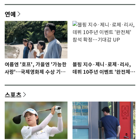
연예
여름엔 '호프', 가을엔 '가능한
블핑 지수·제니·로제·리사,
사랑'…국제영화제 수상 기대
데뷔 10주년 이벤트 '완전체'
감 [N이슈]
참석 확정…기대감 UP
스포츠