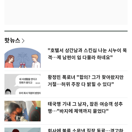
핫뉴스
"호텔서 상간남과 스킨십 나눈 시누이 목
격…제 남편이 입 다물라 하네요"
황정민 폭로녀 "합의? 그가 찾아왔지만
거절…허위 주장 다 밝힐 수 있다"
태국행 기내 그 남자, 잠든 여승객 성추
행…"바지에 체액까지 묻었다"
회사에 불륜 소문낸 직장 동료…경고하