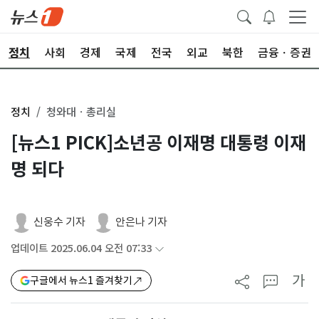
정치
사회
경제
국제
전국
외교
북한
금융ㆍ증권
정치
청와대ㆍ총리실
[뉴스1 PICK]소년공 이재명 대통령 이재
명 되다
신웅수 기자
안은나 기자
업데이트 2025.06.04 오전 07:33
가
구글에서 뉴스1 즐겨찾기