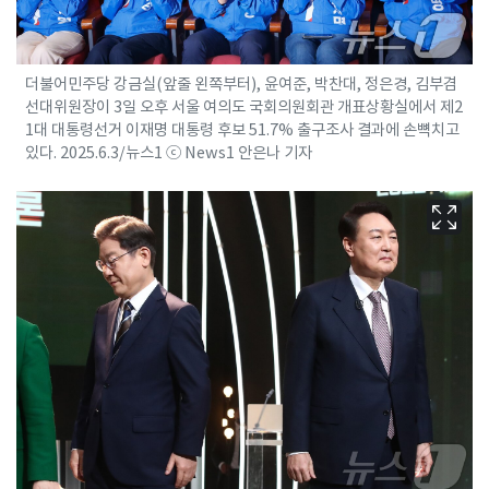
더불어민주당 강금실(앞줄 왼쪽부터), 윤여준, 박찬대, 정은경, 김부겸
선대위원장이 3일 오후 서울 여의도 국회의원회관 개표상황실에서 제2
1대 대통령선거 이재명 대통령 후보 51.7% 출구조사 결과에 손뼉치고
있다. 2025.6.3/뉴스1 ⓒ News1 안은나 기자