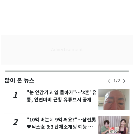
많이 본 뉴스
1
/
2
"눈 안감기고 입 돌아가"…'8혼' 유
1
퉁, 안면마비 근황 유튜브서 공개
"10억 버는데 9억 써요?"…삼전男
2
♥닉스女 3:3 단체소개팅 예능 화