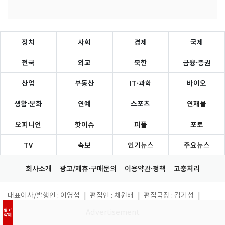
정치
사회
경제
국제
전국
외교
북한
금융·증권
산업
부동산
IT·과학
바이오
생활·문화
연예
스포츠
연재물
오피니언
핫이슈
피플
포토
TV
속보
인기뉴스
주요뉴스
회사소개
광고/제휴·구매문의
이용약관·정책
고충처리
대표이사/발행인 : 이영섭
|
편집인 : 채원배
|
편집국장 : 김기성
|
주소 : 서울시 종로구 종로 47 (공평동,SC빌딩17층)
|
광고
사업자등록번호 : 101-86-62870
|
고충처리인 : 김성환
|
삭제