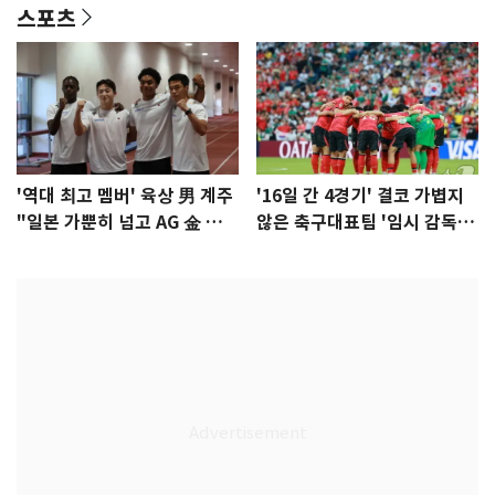
스포츠
'역대 최고 멤버' 육상 男 계주
'16일 간 4경기' 결코 가볍지
"일본 가뿐히 넘고 AG 金 따겠
않은 축구대표팀 '임시 감독'
다"
무게