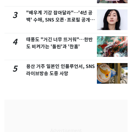
제
"배우계 기강 잡아달라"…'4년 공
3
백' 수애, SNS 오픈·프로필 공개
화제
태풍도 "거긴 너무 뜨거워"…한반
4
도 비켜가는 '돌핀'과 '찬홈'
용산 거주 일본인 인플루언서, SNS
5
라이브방송 도중 사망