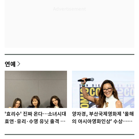
연예
'효리수' 진짜 온다…소녀시대
양자경, 부산국제영화제 '올해
효연·유리·수영 유닛 출격 [N
의 아시아영화인상' 수상…15
이슈]
년만에 부산 온다