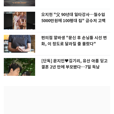
오지헌 "父 90년대 일타강사…월수입
5000만원에 100평대 집" 금수저 고백
편의점 알바생 "문신 후 손님들 시선 변
화, 이 정도로 달라질 줄 몰랐다"
[단독] 문지인♥김기리, 유산 아픔 딛고
결혼 2년 만에 부모됐다…7일 득남