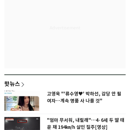
핫뉴스
고영욱 "'류수영♥' 박하선, 감당 안 될
여자…계속 명품 사 나를 것"
"엄마 무서워, 내릴래"…4·6세 두 딸 태
운 채 194㎞/h 살인 질주[영상]