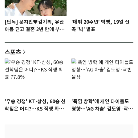
[단독] 문지인♥김기리, 유산
'데뷔 20주년' 빅뱅, 19일 신
아픔 딛고 결혼 2년 만에 부모
곡 '빅' 발표
됐다…7일 득남
스포츠
'우승 경쟁' KT-삼성, 60승 선
'폭염 방학'에 개인 타이틀도
착팀은 어디?…KS 직행 확률
영향…'AG 차출' 김도영·곽빈
77.8%
울상