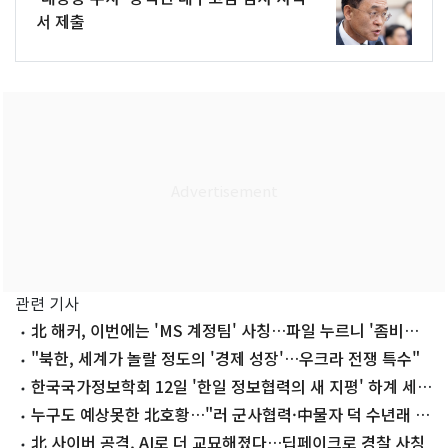
서 제출
관련 기사
北 해커, 이번에는 'MS 계정팀' 사칭…파일 누르니 '좀비
PC'로
"북한, 세계가 놀랄 정도의 '경제 성장'…우크라 전쟁 특수"
한국국가정보학회 12일 '한일 정보협력의 새 지평' 하계 세미
나
누구도 예상못한 北호황…"러 군사협력·中물자 덕 수년래 최
고"
北 사이버 공격, AI로 더 교묘해졌다…딥페이크로 경찰 사칭