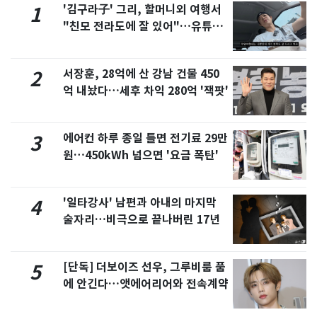
'김구라子' 그리, 할머니외 여행서
1
"친모 전라도에 잘 있어"…유튜브
서 언급
서장훈, 28억에 산 강남 건물 450
2
억 내놨다…세후 차익 280억 '잭팟'
에어컨 하루 종일 틀면 전기료 29만
3
원…450kWh 넘으면 '요금 폭탄'
'일타강사' 남편과 아내의 마지막
4
술자리…비극으로 끝나버린 17년
[단독] 더보이즈 선우, 그루비룸 품
5
에 안긴다…앳에어리어와 전속계약