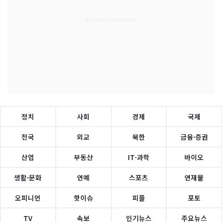
정치
사회
경제
국제
전국
외교
북한
금융·증권
산업
부동산
IT·과학
바이오
생활·문화
연예
스포츠
연재물
오피니언
핫이슈
피플
포토
TV
속보
인기뉴스
주요뉴스