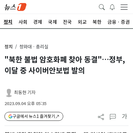
정치
사회
경제
국제
전국
외교
북한
금융ㆍ증권
정치
청와대ㆍ총리실
"북한 불법 암호화폐 찾아 동결"…정부,
이달 중 사이버안보법 발의
최동현 기자
2023.09.04 오후 05:35
가
구글에서 뉴스1 즐겨찾기