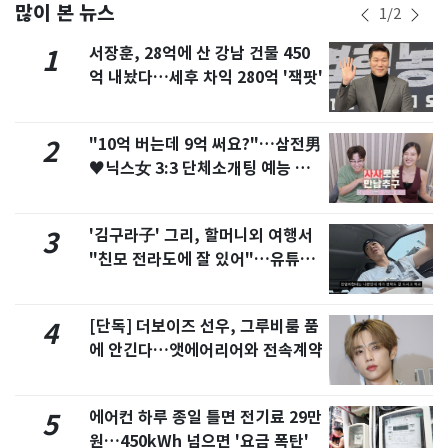
많이 본 뉴스
1
/
2
서장훈, 28억에 산 강남 건물 450
1
억 내놨다…세후 차익 280억 '잭팟'
"10억 버는데 9억 써요?"…삼전男
2
♥닉스女 3:3 단체소개팅 예능 화
제
'김구라子' 그리, 할머니외 여행서
3
"친모 전라도에 잘 있어"…유튜브
서 언급
[단독] 더보이즈 선우, 그루비룸 품
4
에 안긴다…앳에어리어와 전속계약
에어컨 하루 종일 틀면 전기료 29만
5
원…450kWh 넘으면 '요금 폭탄'