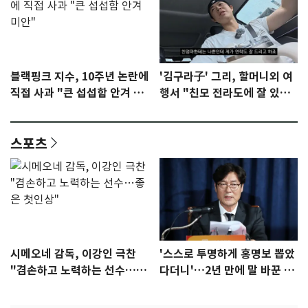
블랙핑크 지수, 10주년 논란에
'김구라子' 그리, 할머니외 여
직접 사과 "큰 섭섭함 안겨 미
행서 "친모 전라도에 잘 있
안"
어"…유튜브서 언급
스포츠
시메오네 감독, 이강인 극찬
'스스로 투명하게 홍명보 뽑았
"겸손하고 노력하는 선수…좋
다더니'…2년 만에 말 바꾼 이
은 첫인상"
임생