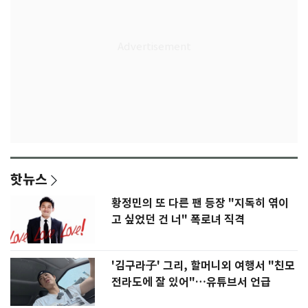
핫뉴스
황정민의 또 다른 팬 등장 "지독히 엮이
고 싶었던 건 너" 폭로녀 직격
'김구라子' 그리, 할머니외 여행서 "친모
전라도에 잘 있어"…유튜브서 언급