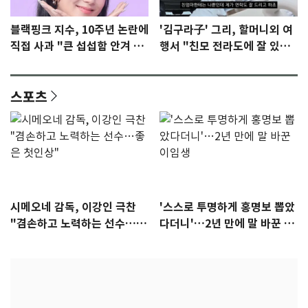
블랙핑크 지수, 10주년 논란에
'김구라子' 그리, 할머니외 여
직접 사과 "큰 섭섭함 안겨 미
행서 "친모 전라도에 잘 있
안"
어"…유튜브서 언급
스포츠
시메오네 감독, 이강인 극찬
'스스로 투명하게 홍명보 뽑았
"겸손하고 노력하는 선수…좋
다더니'…2년 만에 말 바꾼 이
은 첫인상"
임생