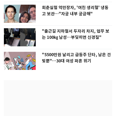
회춘실험 억만장자, '여친 생리혈' 냉동
고 보관…"자궁 내부 궁금해"
"출근길 지하철서 두자리 차지, 업무 보
는 100㎏ 남성…부딪히면 신경질"
"5500만원 날리고 급등주 단타, 남은 건
빚뿐"…30대 여성 파혼 위기