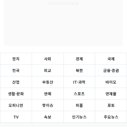
정치
사회
경제
국제
전국
외교
북한
금융·증권
산업
부동산
IT·과학
바이오
생활·문화
연예
스포츠
연재물
오피니언
핫이슈
피플
포토
TV
속보
인기뉴스
주요뉴스