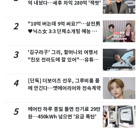
억 내놨다…세후 차익 280억 '잭팟'
"10억 버는데 9억 써요?"…삼전男
2
♥닉스女 3:3 단체소개팅 예능 화
제
'김구라子' 그리, 할머니외 여행서
3
"친모 전라도에 잘 있어"…유튜브
서 언급
[단독] 더보이즈 선우, 그루비룸 품
4
에 안긴다…앳에어리어와 전속계약
에어컨 하루 종일 틀면 전기료 29만
5
원…450kWh 넘으면 '요금 폭탄'