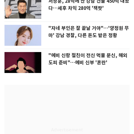
서장훈, 28억에 산 강남 건물 450억 내놨
다…세후 차익 280억 '잭팟'
"자네 부인은 잘 끝날 거야"…'양정원 무
마' 강남 경찰, 다른 돈도 받은 정황
"예비 신랑 절친이 전신 먹물 문신, 해외
도피 준비"…예비 신부 '혼란'