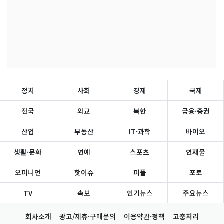
정치
사회
경제
국제
전국
외교
북한
금융·증권
산업
부동산
IT·과학
바이오
생활·문화
연예
스포츠
연재물
오피니언
핫이슈
피플
포토
TV
속보
인기뉴스
주요뉴스
회사소개
광고/제휴·구매문의
이용약관·정책
고충처리