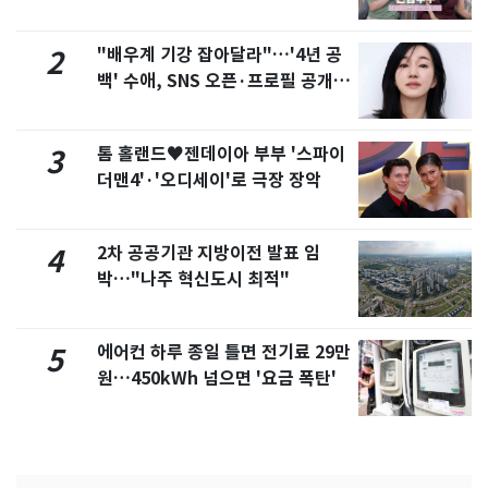
제
"배우계 기강 잡아달라"…'4년 공
2
백' 수애, SNS 오픈·프로필 공개
화제
톰 홀랜드♥젠데이아 부부 '스파이
3
더맨4'·'오디세이'로 극장 장악
2차 공공기관 지방이전 발표 임
4
박…"나주 혁신도시 최적"
에어컨 하루 종일 틀면 전기료 29만
5
원…450kWh 넘으면 '요금 폭탄'