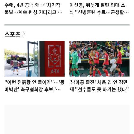
수애, 4년 공백 왜…"차기작
이신영, 뒤늦게 알린 입대 소
불발…계속 편성 기다리고 있
식 "신병훈련 수료…군생활
다"
집중"
스포츠
"이런 진흙탕 안 들어가"…'풍
'남아공 졸전' 처음 입 연 김민
비박산' 축구협회장 후보 '실
재 "선수들도 못 하기는 했다"
종'