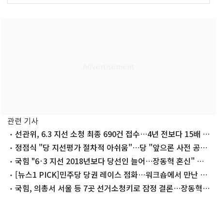
관련 기사
선관위, 6.3 지선 소청 최종 690건 접수…4년 전보다 15배 폭
증(종합)
정점식 "당 지선평가 절차적 아쉬움"…당 "앞으론 사전 공
유"
국힘 "6·3 지선 2018년보다 당선인 늘어…장동혁 혼신" 자
평
[뉴스1 PICK]민주당 당권 레이스 점화…워크숍에서 만난 정
청래·김민석
국힘, 의총서 서울 등 7곳 선거소청키로 잠정 결론…장동혁
사퇴론 '분출'