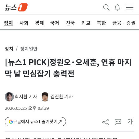
정치
사회
경제
국제
전국
외교
북한
금융ㆍ증권
정치
정치일반
[뉴스1 PICK]정원오·오세훈, 연휴 마지
막 날 민심잡기 총력전
최지환 기자
김진환 기자
2026.05.25 오후 03:39
가
구글에서 뉴스1 즐겨찾기