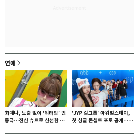
연예
최예나, 노출 없이 '워터밤' 퀸
'JYP 걸그룹' 아워벌스데이,
등극…전신 슈트로 신선한 충
첫 싱글 콘셉트 포토 공개…청
격 [N샷]
량·키치