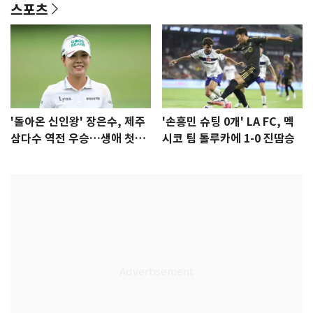
스포츠
'돌아온 신인왕' 장은수, 제주
'손흥민 슈팅 0개' LA FC, 멕
삼다수 역전 우승…생애 첫승
시코 팀 톨루카에 1-0 진땀승
감격