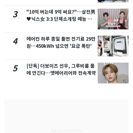
"10억 버는데 9억 써요?"…삼전男
3
♥닉스女 3:3 단체소개팅 예능 화
제
에어컨 하루 종일 틀면 전기료 29만
4
원…450kWh 넘으면 '요금 폭탄'
[단독] 더보이즈 선우, 그루비룸 품
5
에 안긴다…앳에어리어와 전속계약