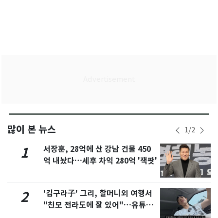
많이 본 뉴스
1
/
2
서장훈, 28억에 산 강남 건물 450
1
억 내놨다…세후 차익 280억 '잭팟'
'김구라子' 그리, 할머니외 여행서
2
"친모 전라도에 잘 있어"…유튜브
서 언급