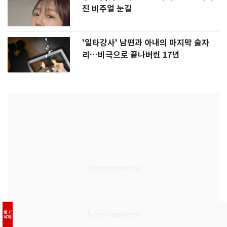
진 비주얼 눈길
'일타강사' 남편과 아내의 마지막 술자
리…비극으로 끝나버린 17년
광고
삭제