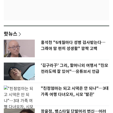
핫뉴스
홍석천 "6개월마다 성병 검사받는다…
그래야 맘 편히 성생활" 깜짝 고백
'김구라子' 그리, 할머니외 여행서 "친모
전라도에 잘 있어"…유튜브서 언급
"친정엄마는 되고 시댁은 안 되냐"…3대
가족 여행 다녀오자, 시모 '발끈'
장윤정, 뱅스타일 단발머리 변신…어려