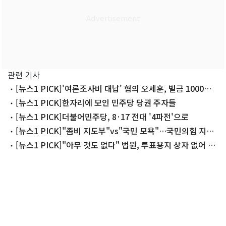
관련 기사
[뉴스1 PICK]'여론조사비 대납' 혐의 오세훈, 벌금 1000만
원 선고
[뉴스1 PICK]한자리에 모인 민주당 당권 주자들
[뉴스1 PICK]더불어민주당, 8·17 전대 '4파전'으로
[뉴스1 PICK]"좀비 지도부"vs"국민 모욕"…국민의힘 지도
부,공개 충돌
[뉴스1 PICK]"아무 것도 없다" 법원, 투표용지 상자 없어 검
증 못해