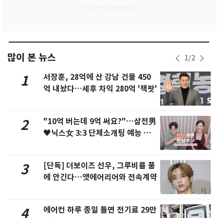
많이 본 뉴스
1
/
2
서장훈, 28억에 산 강남 건물 450
1
억 내놨다…세후 차익 280억 '잭팟'
"10억 버는데 9억 써요?"…삼전男
2
♥닉스女 3:3 단체소개팅 예능 화
제
[단독] 더보이즈 선우, 그루비룸 품
3
에 안긴다…앳에어리어와 전속계약
에어컨 하루 종일 틀면 전기료 29만
4