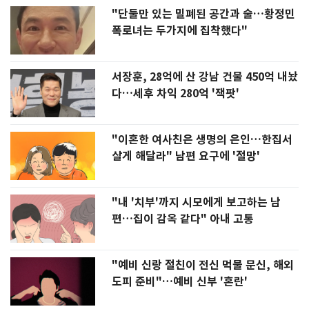
"단둘만 있는 밀폐된 공간과 술…황정민
폭로녀는 두가지에 집착했다"
서장훈, 28억에 산 강남 건물 450억 내놨
다…세후 차익 280억 '잭팟'
"이혼한 여사친은 생명의 은인…한집서
살게 해달라" 남편 요구에 '절망'
"내 '치부'까지 시모에게 보고하는 남
편…집이 감옥 같다" 아내 고통
"예비 신랑 절친이 전신 먹물 문신, 해외
도피 준비"…예비 신부 '혼란'