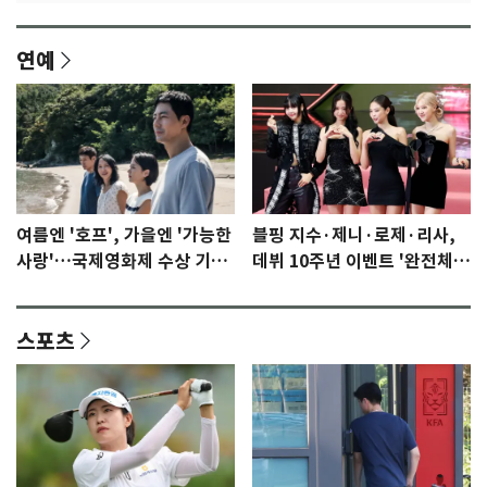
연예
여름엔 '호프', 가을엔 '가능한
블핑 지수·제니·로제·리사,
사랑'…국제영화제 수상 기대
데뷔 10주년 이벤트 '완전체'
감 [N이슈]
참석 확정…기대감 UP
스포츠