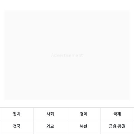
정치
사회
경제
국제
전국
외교
북한
금융·증권