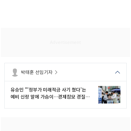
박태훈 선임기자
유승민 "'정부가 미래적금 사기 쳤다'는
예비 신랑 말에 가슴이…경제참모 경질
을"