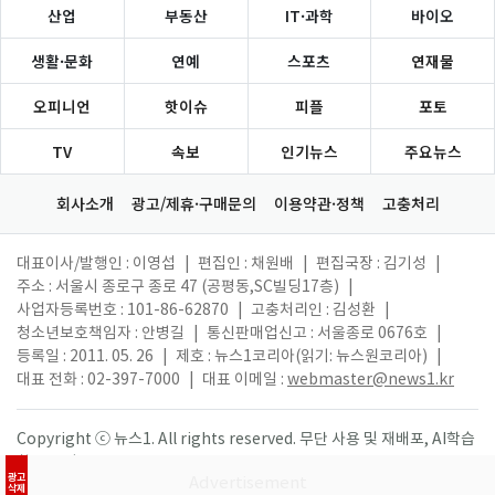
산업
부동산
IT·과학
바이오
생활·문화
연예
스포츠
연재물
오피니언
핫이슈
피플
포토
TV
속보
인기뉴스
주요뉴스
회사소개
광고/제휴·구매문의
이용약관·정책
고충처리
대표이사/발행인 : 이영섭
|
편집인 : 채원배
|
편집국장 : 김기성
|
주소 : 서울시 종로구 종로 47 (공평동,SC빌딩17층)
|
사업자등록번호 : 101-86-62870
|
고충처리인 : 김성환
|
청소년보호책임자 : 안병길
|
통신판매업신고 : 서울종로 0676호
|
등록일 : 2011. 05. 26
|
제호 : 뉴스1코리아(읽기: 뉴스원코리아)
|
대표 전화 : 02-397-7000
|
대표 이메일 :
webmaster@news1.kr
Copyright ⓒ 뉴스1. All rights reserved. 무단 사용 및 재배포, AI학습
활용 금지.
광고
삭제