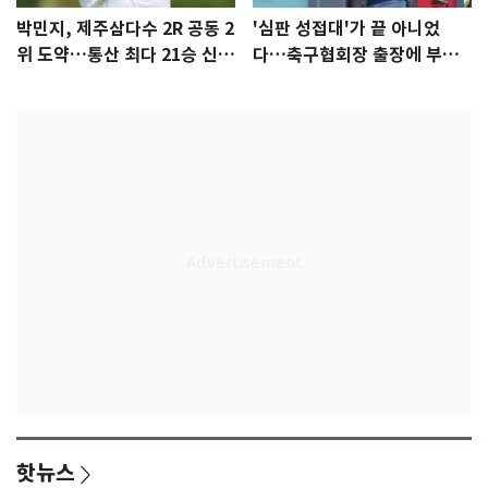
박민지, 제주삼다수 2R 공동 2
'심판 성접대'가 끝 아니었
위 도약…통산 최다 21승 신기
다…축구협회장 출장에 부인
록 도전
3회 동반 '펑펑'
핫뉴스