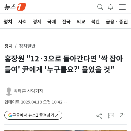
정치
사회
경제
국제
전국
외교
북한
금융ㆍ증권
정치
정치일반
홍장원 "12·3으로 돌아간다면 '싹 잡아
들여' 尹에게 '누구를요?' 물었을 것"
박태훈 선임기자
업데이트 2025.04.18 오전 10:42
가
구글에서 뉴스1 즐겨찾기