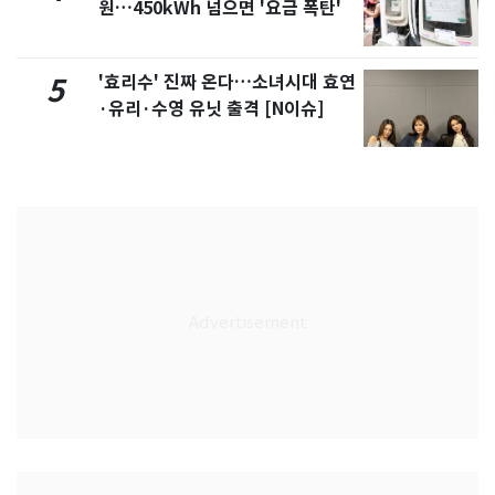
원…450kWh 넘으면 '요금 폭탄'
'효리수' 진짜 온다…소녀시대 효연
5
·유리·수영 유닛 출격 [N이슈]