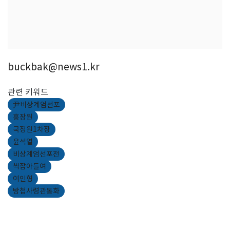
buckbak@news1.kr
관련 키워드
尹비상계엄선포
홍장원
국정원1차장
윤석열
비상계엄선포전
싹잡아들여
여인형
방첩사령관통화