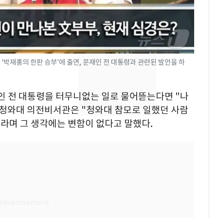
낮 최고 37도 폭염 계
7
속…전국 곳곳 비 [오늘
날씨]
[단독] 경찰, '김부장'
8
 '박재홍의 한판 승부'에 출연, 문재인 전 대통령과 관련된 발언을 하
제작사 회장 수사…자본
시장법 위반 의혹
재인 전 대통령을 터무니없는 일로 물어뜯는다면 "나
[단독]중수청 가는 검찰
9
 청와대 의전비서관은 "청와대 참모로 일했던 사람
수사관 경력 합산 추
"라며 그 생각에는 변함이 없다고 말했다.
진…법무사·집행관 '혜
택' 유지
"캐리비안 베이 여자 탈
10
의실에 남자가 있어
요"…경찰 수사