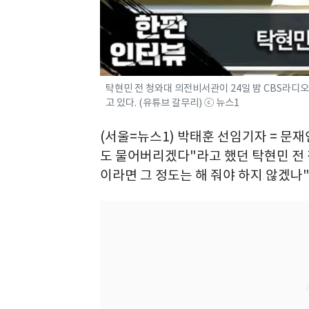
탁현민 전 청와대 의전비서관이 24일 밤 CBS라디오
고 있다. (유튜브 갈무리) ⓒ 뉴스1
(서울=뉴스1) 박태훈 선임기자 = 문
도 물어버리겠다"라고 했던 탁현민 전
이라면 그 정도는 해 줘야 하지 않겠나