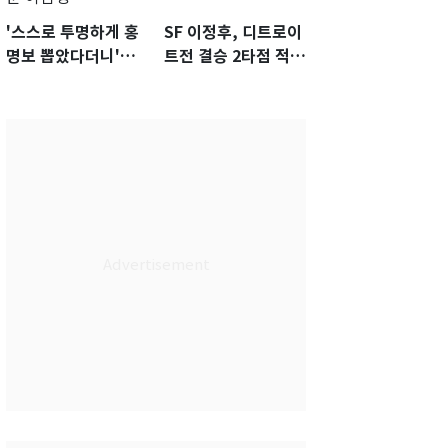
'스스로 투명하게 홍
SF 이정후, 디트로이
명보 뽑았다더니'…2
트전 결승 2타점 적시
년 만에 말 바꾼 이임
타…5-2 승리 견인
생