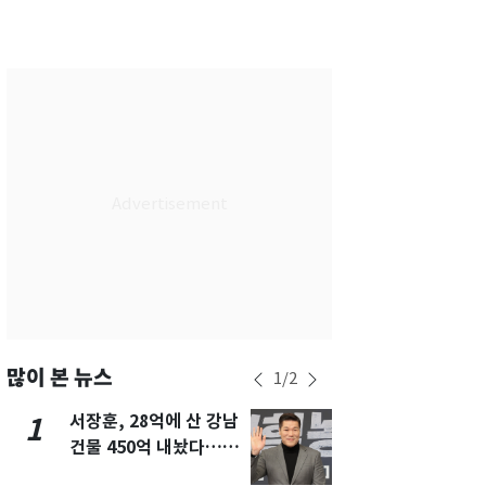
서울
32
℃
부산
30
℃
대구
29
℃
인천
34
℃
광주
33
℃
대전
27
℃
울산
30
℃
강릉
21
℃
제주
29
℃
많이 본 뉴스
1
/
2
서장훈, 28억에 산 강남
13호 태풍 '
1
6
건물 450억 내놨다…세
키나와·가고
후 차익 280억 '잭팟'
근…26만명