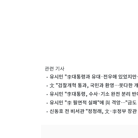
관련 기사
유시민 "李대통령과 유대·전우애 있었지만…
文 "검찰개혁 통과, 국민과 환영…못다한 개
유시민 "李대통령, 수사·기소 완전 분리 반
유시민 "李 필연적 실패"에 與 격앙…"금도
신동호 전 비서관 "정청래, 文·李정부 장관