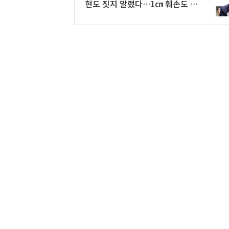
현도 짓지 말랬다…1㎝ 훼손도 동
의 못해"