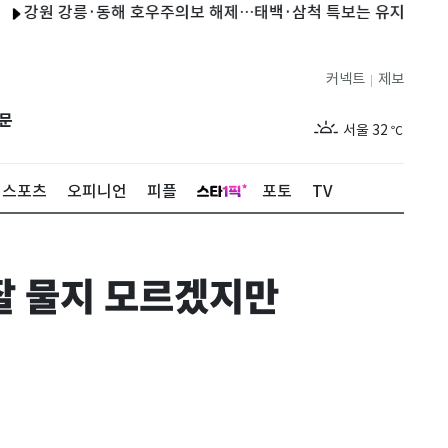
원 강릉·동해 호우주의보 해제…태백·삼척 특보는 유지
블랙핑크
커넥트
제보
|
제주
29
℃
문
서울
32
℃
부산
30
℃
스포츠
오피니언
피플
포토
TV
대구
29
℃
인천
34
℃
잘 물지 모르겠지만
광주
33
℃
대전
27
℃
울산
30
℃
강릉
21
℃
제주
29
℃