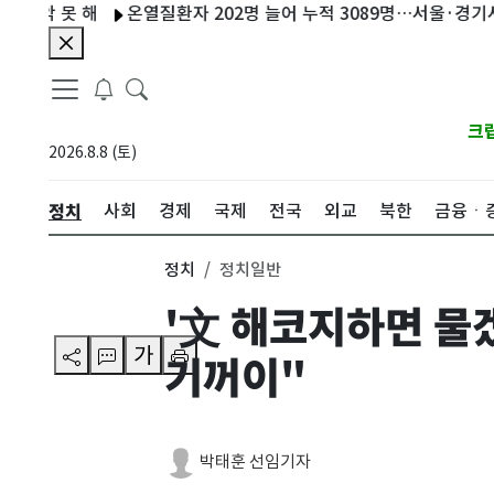
악 못 해
온열질환자 202명 늘어 누적 3089명…서울·경기서 3명
크
2026.8.8 (토)
정치
사회
경제
국제
전국
외교
북한
금융ㆍ
정치
정치일반
'文 해코지하면 물
가
기꺼이"
박태훈 선임기자