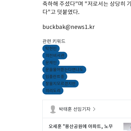
축하해 주셨다"며 "저로서는 상당히 
다"고 덧붙였다.
buckbak@news1.kr
관련 키워드
탁현민
의전비서관
문재인
문을물어뜯는다면나도
임플란트중
잘물지모르겠지만
의리도리
박태훈 선임기자
오세훈 "용산공원에 아파트, 노무