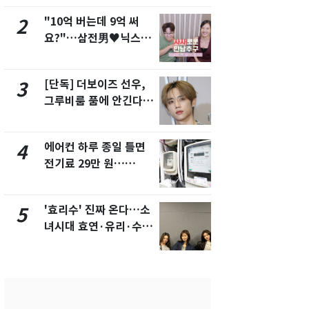
"10억 버는데 9억 써
낮 최고 37
2
7
요?"…삼전男♥닉스女
속…전국 곳곳
3:3 단체소개팅 예능 화
날씨]
제
[단독] 더보이즈 선우,
[단독] 경찰,
3
8
그루비룸 품에 안긴다…
제작사 회장
앳에어리어와 전속계약
시장법 위반
에어컨 하루 종일 틀면
[단독]중수
4
9
전기료 29만 원…
수사관 경력
450kWh 넘으면 '요금
진…법무사·
폭탄'
택' 유지
'효리수' 진짜 온다…소
"캐리비안 
5
10
녀시대 효연·유리·수영
의실에 남자
유닛 출격 [N이슈]
요"…경찰 