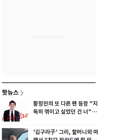
핫뉴스
황정민의 또 다른 팬 등장 "지
독히 엮이고 싶었던 건 너" 폭
로녀 직격
'김구라子' 그리, 할머니외 여