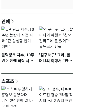
연예
블랙핑크 지수, 10주
'김구라子' 그리, 할
년 논란에 직접 사과
머니외 여행서 "친모
"큰 섭섭함 안겨 미
전라도에 잘 있어"…
안"
유튜브서 언급
스포츠