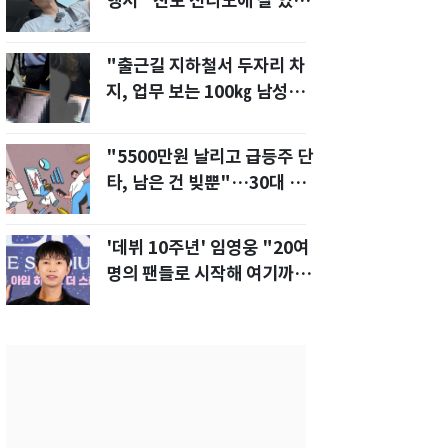
행서 "친모 전라도에 잘 있
어"…유튜브서 언급
"출근길 지하철서 두자리 차
지, 업무 보는 100㎏ 남성…
부딪히면 신경질"
"5500만원 날리고 급등주 단
타, 남은 건 빚뿐"…30대 여
성 파혼 위기
'데뷔 10주년' 임영웅 "20여
명의 팬들로 시작해 여기까
지…진심 감사"