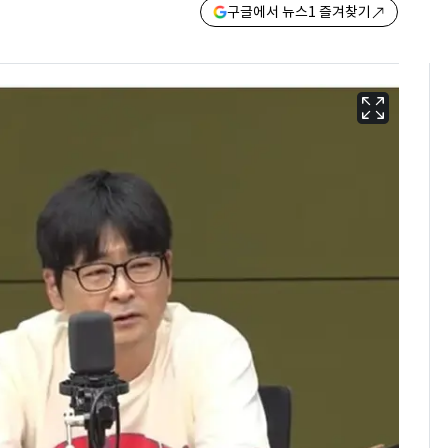
구글에서 뉴스1 즐겨찾기
13호 태풍 '돌핀' 日오
6
키나와·가고시마현 접
근…26만명 대피령